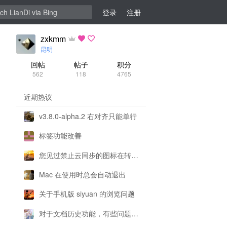
登录
注册
zxkmm
昆明
回帖
帖子
积分
562
118
4765
近期热议
v3.8.0-alpha.2 右对齐只能单行
标签功能改善
您见过禁止云同步的图标在转圈圈吗
Mac 在使用时总会自动退出
关于手机版 siyuan 的浏览问题
对于文档历史功能，有些问题想请各位大佬解答一下