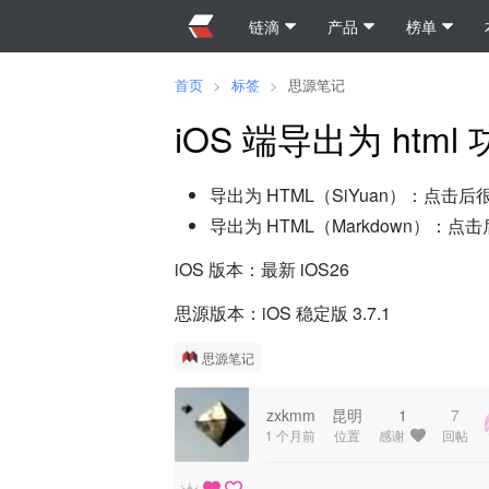
链滴
产品
榜单
首页
>
标签
>
思源笔记
iOS 端导出为 htm
导出为 HTML（SiYuan）：点
导出为 HTML（Markdown）
iOS 版本：最新 iOS26
思源版本：iOS 稳定版 3.7.1
思源笔记
zxkmm
昆明
1
7
1 个月前
位置
感谢
回帖