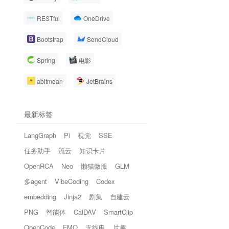
RESTful
OneDrive
Bootstrap
SendCloud
Spring
电影
abitmean
JetBrains
最新标签
LangGraph
Pi
视觉
SSE
任务助手
流云
知识卡片
OpenRCA
Neo
懒猫微服
GLM
多agent
VibeCoding
Codex
embedding
Jinja2
剧集
自建云
PNG
智能体
CalDAV
SmartClip
OpenCode
FMO
无线电
片趣