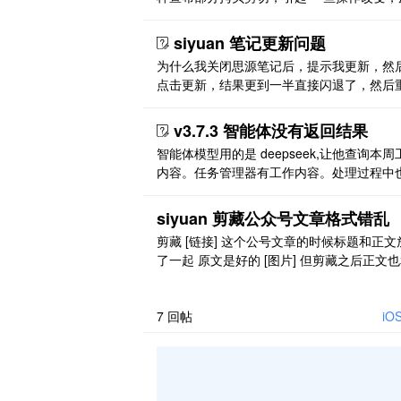
的问题解决 [链接]。 新问题：使用快捷键剪
【复制】后粘贴效果不是理想结果 [图片]
siyuan 笔记更新问题
为什么我关闭思源笔记后，提示我更新，然
点击更新，结果更到一半直接闪退了，然后
打开，还是需要更新，周而复始，这个问题
么解决呀
v3.7.3 智能体没有返回结果
智能体模型用的是 deepseek,让他查询本周
内容。任务管理器有工作内容。处理过程中
示查询到相关内容，就是没有输出，返回。 
片]
siyuan 剪藏公众号文章格式错乱
剪藏 [链接] 这个公号文章的时候标题和正文
了一起 原文是好的 [图片] 但剪藏之后正文
题一行了 [图片]
7
回帖
iO