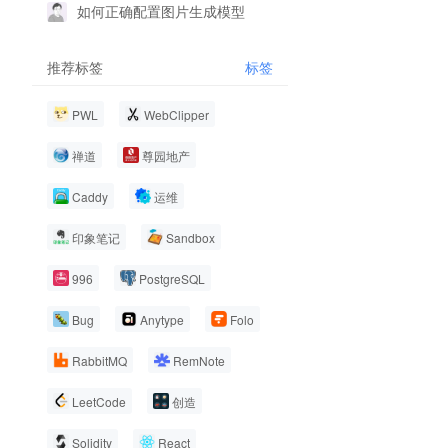
如何正确配置图片生成模型
推荐标签
标签
PWL
WebClipper
禅道
尊园地产
Caddy
运维
印象笔记
Sandbox
996
PostgreSQL
Bug
Anytype
Folo
RabbitMQ
RemNote
LeetCode
创造
Solidity
React