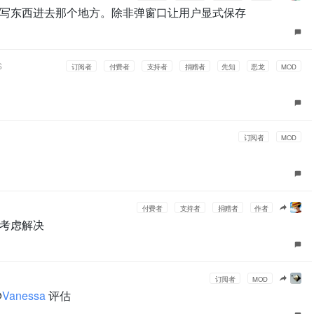
写东西进去那个地方。除非弹窗口让用户显式保存
S
订阅者
付费者
支持者
捐赠者
先知
恶龙
MOD
订阅者
MOD
付费者
支持者
捐赠者
作者
考虑解决
订阅者
MOD
@
Vanessa
评估