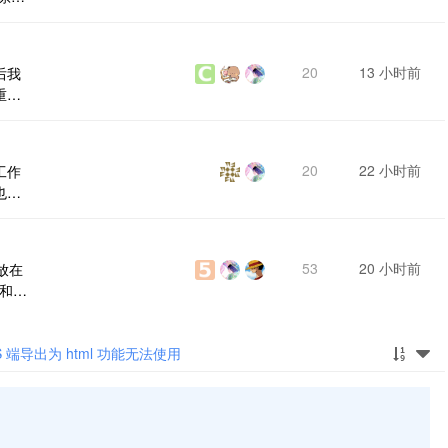
切
20
13 小时前
后我
重新
要怎
20
22 小时前
工作
也显
[图
53
20 小时前
放在
也和标
S 端导出为 html 功能无法使用