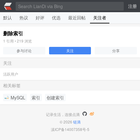
注册
默认
热议
好评
优选
最近回帖
关注者
删除索引
1
引用 •
219
浏览
参与讨论
关注
分享
关注
活跃用户
相关标签
MySQL
索引
创建索引
记录生活，连接点滴
© 2026
链滴
滇ICP备14007358号-5