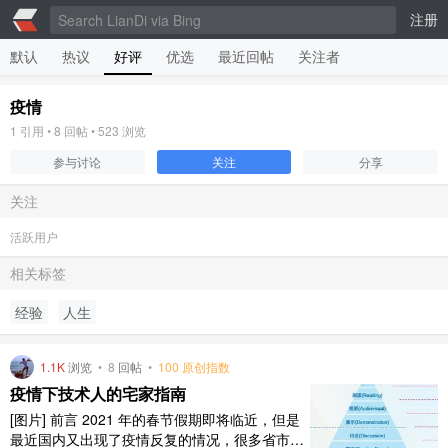
注册
默认
热议
好评
优选
最近回帖
关注者
疫情
1
引用 •
8
回帖 •
523
浏览
参与讨论
关注
分享
关注
活跃用户
相关标签
经验
人生
1.1K
浏览
•
8
回帖
•
100 原创指数
疫情下技术人的宅家指南
[图片] 前言 2021 年的春节假期即将临近，但是
最近国内又出现了疫情反复的情况，很多省市都