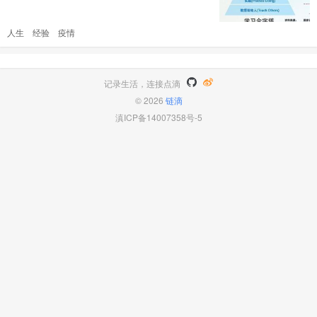
发出了隔离政策，这不禁让我们又开始担心 202
0 年春节宅家一个月的场景会不会再次上演。
人生
经验
疫情
作为一名技术宅，虽说疫情对我的影响可以忽略
不计，不过我还是疫情能够早日结束的。毕竟我
们每个人都是社交动物，隔离 14 天真的是太让
人绝望 ..
记录生活，连接点滴
© 2026
链滴
滇ICP备14007358号-5