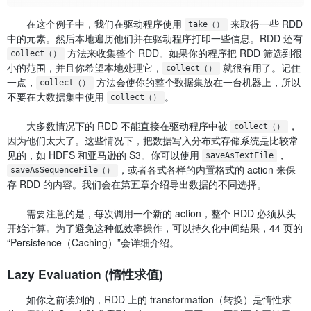
在这个例子中，我们在驱动程序使用
来取得一些 RDD
take（）
中的元素。然后本地遍历他们并在驱动程序打印一些信息。RDD 还有
方法来收集整个 RDD。如果你的程序把 RDD 筛选到很
collect（）
小的范围，并且你希望本地处理它，
就很有用了。记住
collect（）
一点，
方法会使你的整个数据集放在一台机器上，所以
collect（）
不要在大数据集中使用
。
collect（）
大多数情况下的 RDD 不能直接在驱动程序中被
，
collect（）
因为他们太大了。这些情况下，把数据写入分布式存储系统是比较常
见的，如 HDFS 和亚马逊的 S3。你可以使用
，
saveAsTextFile
，或者各式各样的内置格式的 action 来保
saveAsSequenceFile（）
存 RDD 的内容。我们会在第五章介绍导出数据的不同选择。
需要注意的是，每次调用一个新的 action，整个 RDD 必须从头
开始计算。为了避免这种低效率操作，可以持久化中间结果，44 页的
“Persistence（Caching）”会详细介绍。
Lazy Evaluation (惰性求值)
如你之前读到的，RDD 上的 transformation（转换）是惰性求