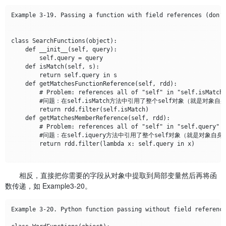
Example 3-19. Passing a function with field references (don’t
class SearchFunctions(object):

    def __init__(self, query):

        self.query = query

    def isMatch(self, s):

        return self.query in s

    def getMatchesFunctionReference(self, rdd):

        # Problem: references all of "self" in "self.isMatch"
        #问题：在self.isMatch方法中引用了整个self对象（就是对象自身
        return rdd.filter(self.isMatch)

    def getMatchesMemberReference(self, rdd):

        # Problem: references all of "self" in "self.query"

        #问题：在self.iquery方法中引用了整个self对象（就是对象自身）
        return rdd.filter(lambda x: self.query in x)

相反，直接把你需要的字段从对象中提取到局部变量然后再将函
数传递，如 Example3-20。
Example 3-20. Python function passing without field reference