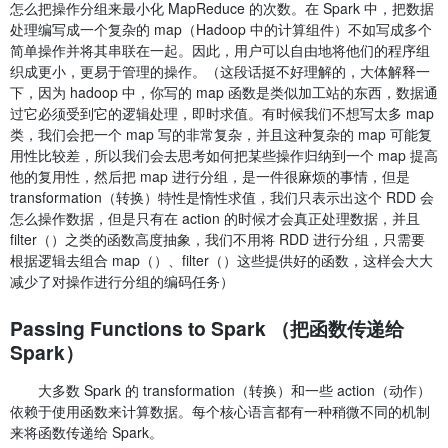
怎么把操作分组来最小化 MapReduce 的次数。在 Spark 中，把数据
处理编写成一个复杂的 map（Hadoop 中的计算组件）不如写成多个
简单操作并将其串联在一起。因此，用户可以自由地将他们的程序组
织成更小，更易于管理的操作。（这段话挺不好理解的，大体解释一
下，因为 hadoop 中，你写的 map 函数是类似加工站的东西，数据通
过它必须受到它的逻辑处理，即时求值。有时候我们不想写太多 map
类，我们会把一个 map 写的非常复杂，并且这种复杂的 map 可能复
用性比较差，所以我们会去思考如何把某些操作归纳到一个 map 提高
他的复用性，然后把 map 进行分组，是一件很麻烦的事情，但是
transformation（转换）特性是惰性求值，我们只表示出这个 RDD 会
怎么操作数据，但是只有在 action 的时候才会真正处理数据，并且
filter（）之类的函数高度抽象，我们不用将 RDD 进行分组，只需要
根据逻辑去组合 map（）、filter（）这些提供好的函数，这样会大大
减少了对操作进行分组的编码任务）
Passing Functions to Spark （把函数传递给
Spark）
大多数 Spark 的 transformation（转换）和一些 action（动作）
依赖于使用函数来计算数据。每个核心语言都有一种稍微不同的机制
来将函数传递给 Spark。