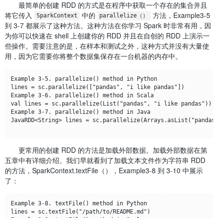
最简单的创建 RDD 的方式是在程序中获取一个存在的集合并且
将它传入
中的
方法，Example3-5
SparkContext
parallelize（）
到 3-7 都展示了这种方法。这种方法在你学习 Spark 时非常有用，因
为你可以快速在 shell 上创建你的 RDD 并且在自创的 RDD 上演示一
些操作。需要注意的是，在样本和测试之外，这种方式并没有大量使
用，因为它需要你将整个数据集保存在一台机器的内存中。
Example 3-5. parallelize() method in Python

lines = sc.parallelize(["pandas", "i like pandas"])

Example 3-6. parallelize() method in Scala

val lines = sc.parallelize(List("pandas", "i like pandas"))

Example 3-7. parallelize() method in Java

JavaRDD<String> lines = sc.parallelize(Arrays.asList("pandas"
更常用的创建 RDD 的方法是加载外部数据。加载外部数据在第
五章中有详细介绍。我们早就看到了加载文本文件作为字符串 RDD
的方法，SparkContext.textFile（），Example3-8 到 3-10 中展示
了：
Example 3-8. textFile() method in Python

lines = sc.textFile("/path/to/README.md")
