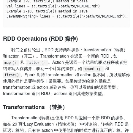
Example 3-9. textFile() method in Scala

val lines = sc.textFile("/path/to/README.md")

Example 3-10. textFile() method in Java

JavaRDD<String> lines = sc.textFile("/path/to/README.md");

RDD Operations (RDD 操作)
我们之前讨论过，RDD 支持两种操作：transformation（转换）
和 action（开工）。Transformation 会返回一个新的 RDD，如
和
。Action 是返回一个结果给驱动程序或者把
map（）
filter（）
结果写入存储并且驱动一个计算的操作，如
和
count（）
。Spark 对待 transformation 和 action 很不同，所以理解你
first()
使用的操作是哪种类型非常重要。如果你曾对给定的函数是
transformation 或 action 感到迷惑，你可以看他们的返回类型：
transformation 返回 RDD，actions 返回其他数据类型。
Transformations （转换）
Transformation(转换)是使用 RDD 时返回一个新 RDD 的操作。
如在 29 页“Lazy Evaluation（惰性求值）”中讨论的，转换的 RDD 是
延迟计算的，只有在 action 中使用他们的时候才进行真正的计算。许