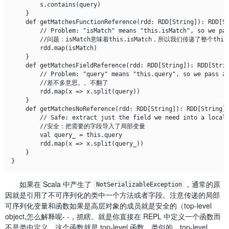
        s.contains(query)

    }

    def getMatchesFunctionReference(rdd: RDD[String]): RDD[St
        // Problem: "isMatch" means "this.isMatch", so we pas
        //问题：isMatch意味着this.isMatch，所以我们传递了整个this

        rdd.map(isMatch)

    }

    def getMatchesFieldReference(rdd: RDD[String]): RDD[Strin
        // Problem: "query" means "this.query", so we pass al
        //差不多意思。。不翻了

        rdd.map(x => x.split(query))

    }

    def getMatchesNoReference(rdd: RDD[String]): RDD[String] 
        // Safe: extract just the field we need into a local 
        //安全：把需要的字段导入了局部变量

        val query_ = this.query

        rdd.map(x => x.split(query_))

    }

如果在 Scala 中产生了
，通常的原
NotSerializableException
因就是引用了不可序列化的类中一个方法或者字段。注意传递的局部
可序列化变量和函数如果是高层对象的成员就是安全的（top-level
object,怎么解释呢- -，抓瞎。就是你直接在 REPL 中定义一个函数而
不是类中定义，这个函数就是 top-level 函数，类似的，top-level