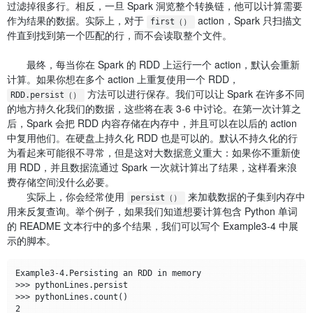
过滤掉很多行。相反，一旦 Spark 洞览整个转换链，他可以计算需要
作为结果的数据。实际上，对于
action，Spark 只扫描文
first（）
件直到找到第一个匹配的行，而不会读取整个文件。
最终，每当你在 Spark 的 RDD 上运行一个 action，默认会重新
计算。如果你想在多个 action 上重复使用一个 RDD，
方法可以进行保存。我们可以让 Spark 在许多不同
RDD.persist（）
的地方持久化我们的数据，这些将在表 3-6 中讨论。在第一次计算之
后，Spark 会把 RDD 内容存储在内存中，并且可以在以后的 action
中复用他们。在硬盘上持久化 RDD 也是可以的。默认不持久化的行
为看起来可能很不寻常，但是这对大数据意义重大：如果你不重新使
用 RDD，并且数据流通过 Spark 一次就计算出了结果，这样看来浪
费存储空间没什么必要。
实际上，你会经常使用
来加载数据的子集到内存中
persist（）
用来反复查询。举个例子，如果我们知道想要计算包含 Python 单词
的 README 文本行中的多个结果，我们可以写个 Example3-4 中展
示的脚本。
Example3-4.Persisting an RDD in memory

>>> pythonLines.persist

>>> pythonLines.count()

2
