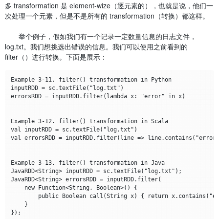
多 transformation 是 element-wize（逐元素的），也就是说，他们一
次处理一个元素，但是不是所有的 transformation（转换）都这样。
举个例子，假如我们有一个记录一定数量信息的日志文件，
log.txt。我们想挑选出错误的信息。我们可以使用之前看到的
filter（）进行转换。下面是展示：
Example 3-11. filter() transformation in Python

inputRDD = sc.textFile("log.txt")

errorsRDD = inputRDD.filter(lambda x: "error" in x)

Example 3-12. filter() transformation in Scala

val inputRDD = sc.textFile("log.txt")

val errorsRDD = inputRDD.filter(line => line.contains("error"
Example 3-13. filter() transformation in Java

JavaRDD<String> inputRDD = sc.textFile("log.txt");

JavaRDD<String> errorsRDD = inputRDD.filter(

    new Function<String, Boolean>() {

        public Boolean call(String x) { return x.contains("er
    }
