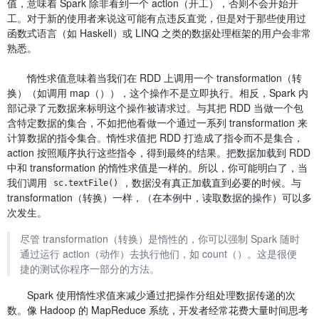
值，意味着 Spark 除非看到一个 action（开工），否则不会开始开
工。对于新的使用者来说这可能有点违反直觉，但是对于那些使用过
函数式语言（如 Haskell）或 LINQ 之类的数据处理框架的用户会非常
熟悉。
惰性求值意味着当我们在 RDD 上调用一个 transformation（转
换）（如调用 map（）），这个操作不是立即执行。相反，Spark 内
部记录了元数据来标明这个操作被请求过。与其把 RDD 当做一个包
含特定数据的集合，不如把他看做一个通过一系列 transformation 来
计算数据的指令集合。惰性求值把 RDD 打造成了指令而不是集合，
action 按照顺序执行这些指令，得到最终的结果。把数据加载到 RDD
中和 transformation 的惰性求值是一样的。所以，你可能明白了，当
我们调用
，数据没有真正加载直到必要的时候。与
sc.textFile()
transformation（转换）一样，（在本例中，读取数据的操作）可以多
次发生。
尽管 transformation（转换）是惰性的，你可以强制 Spark 随时
通过运行 action（动作）去执行他们，如 count（）。这是很便
捷的测试你程序一部分的方法。
Spark 使用惰性求值来减少通过把操作分组处理数据传递的次
数。像 Hadoop 的 MapReduce 系统，开发者经常花费大量时间思考