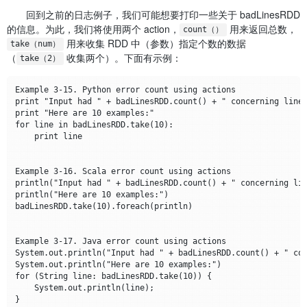
回到之前的日志例子，我们可能想要打印一些关于 badLinesRDD
的信息。为此，我们将使用两个 action，
用来返回总数，
count（）
用来收集 RDD 中（参数）指定个数的数据
take（num）
（
收集两个）。下面有示例：
take（2）
Example 3-15. Python error count using actions

print "Input had " + badLinesRDD.count() + " concerning lines
print "Here are 10 examples:"

for line in badLinesRDD.take(10):

    print line

Example 3-16. Scala error count using actions

println("Input had " + badLinesRDD.count() + " concerning lin
println("Here are 10 examples:")

badLinesRDD.take(10).foreach(println)

Example 3-17. Java error count using actions

System.out.println("Input had " + badLinesRDD.count() + " con
System.out.println("Here are 10 examples:")

for (String line: badLinesRDD.take(10)) {

    System.out.println(line);
