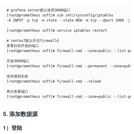
# grafana-server默认使用3000端口

[root@prometheus soft]# vim /etc/sysconfig/iptables

-A INPUT -p tcp -m state --state NEW -m tcp --dport 3000 -j A
[root@prometheus soft]# service iptables restart

# centos7默认开启firewalld

查看目前开放的端口

[root@prometheus soft]# firewall-cmd --zone=public --list-por
开放3000端口

[root@prometheus soft]# firewall-cmd --permanent --zone=public --a
使其规则生效

[root@prometheus soft]# firewall-cmd --reload

再次查看端口

5. 添加数据源
1）登陆