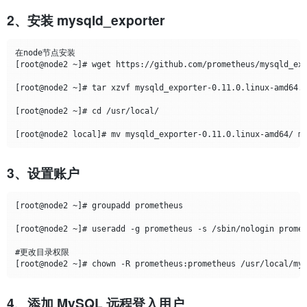
2、安装 mysqld_exporter
在node节点安装

[root@node2 ~]# wget https://github.com/prometheus/mysqld_exp
[root@node2 ~]# tar xzvf mysqld_exporter-0.11.0.linux-amd64.t
[root@node2 ~]# cd /usr/local/

3、设置账户
[root@node2 ~]# groupadd prometheus

[root@node2 ~]# useradd -g prometheus -s /sbin/nologin promet
#更改目录权限

4、添加 MySQL 远程登入用户