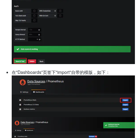
在"Dashboards"页签下"import"自带的模版，如下：