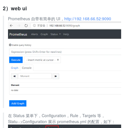
2）web ui
Prometheus 自带有简单的 UI，
http://192.168.66.52:9090
在 Status 菜单下，Configuration，Rule，Targets 等，
Statu-->Configuration 展示 prometheus.yml 的配置，如下：