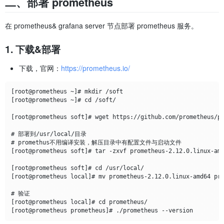
二、部署 prometheus
在 prometheus& grafana server 节点部署 prometheus 服务。
1. 下载&部署
下载，官网：
https://prometheus.io/
[root@prometheus ~]# mkdir /soft

[root@prometheus ~]# cd /soft/

[root@prometheus soft]# wget https://github.com/prometheus/pr
# 部署到/usr/local/目录

# promethus不用编译安装，解压目录中有配置文件与启动文件

[root@prometheus soft]# tar -zxvf prometheus-2.12.0.linux-amd
[root@prometheus soft]# cd /usr/local/

[root@prometheus local]# mv prometheus-2.12.0.linux-amd64 pro
# 验证

[root@prometheus local]# cd prometheus/
