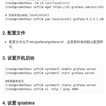
[root@prometheus ~]# cd /usr/local/src/

[root@prometheus soft]# wget https://dl.grafana.com/oss/relea
# 安装本地rpm包 localinstall

2. 配置文件
配置文件位于/etc/grafana/grafana.ini，这里暂时保持默认配置即
可。
3. 设置开机启动
[root@prometheus soft]# systemctl enable grafana-server

[root@prometheus soft]# systemctl start grafana-server

#查看服务状态

[root@prometheus soft]# systemctl status grafana-server

4. 设置 iptables