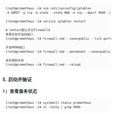
[root@prometheus ~]# vim /etc/sysconfig/iptables

-A INPUT -p tcp -m state --state NEW -m tcp --dport 9090 -j A
[root@prometheus ~]# service iptables restart

# centos7默认开启firewalld

查看目前开放的端口

[root@prometheus ~]# firewall-cmd --zone=public --list-ports

开放9090端口

[root@prometheus ~]# firewall-cmd --permanent --zone=public --add-
使其规则生效

5. 启动并验证
1）查看服务状态
[root@prometheus ~]# systemctl status prometheus 
