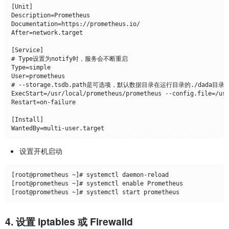
[Unit]

Description=Prometheus

Documentation=https://prometheus.io/

After=network.target

[Service]

# Type设置为notify时，服务会不断重启

Type=simple

User=prometheus

# --storage.tsdb.path是可选项，默认数据目录在运行目录的./dada目录中
ExecStart=/usr/local/prometheus/prometheus --config.file=/usr
Restart=on-failure

[Install]

设置开机启动
[root@prometheus ~]# systemctl daemon-reload

[root@prometheus ~]# systemctl enable Prometheus

4. 设置 iptables 或 Firewalld