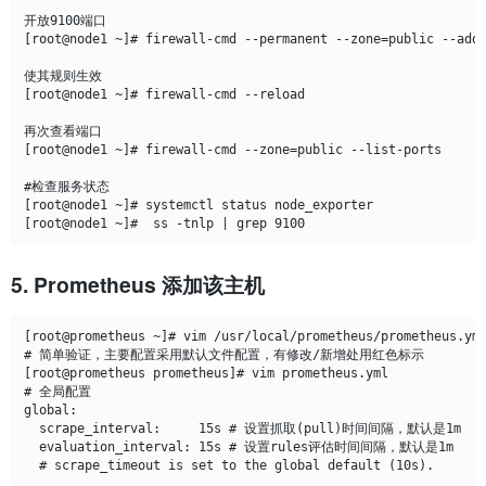
开放9100端口

[root@node1 ~]# firewall-cmd --permanent --zone=public --add-port=
使其规则生效

[root@node1 ~]# firewall-cmd --reload

再次查看端口

[root@node1 ~]# firewall-cmd --zone=public --list-ports

#检查服务状态

[root@node1 ~]# systemctl status node_exporter

5. Prometheus 添加该主机
[root@prometheus ~]# vim /usr/local/prometheus/prometheus.yml
# 简单验证，主要配置采用默认文件配置，有修改/新增处用红色标示

[root@prometheus prometheus]# vim prometheus.yml

# 全局配置

global:

  scrape_interval:     15s # 设置抓取(pull)时间间隔，默认是1m

  evaluation_interval: 15s # 设置rules评估时间间隔，默认是1m

  # scrape_timeout is set to the global default (10s).
