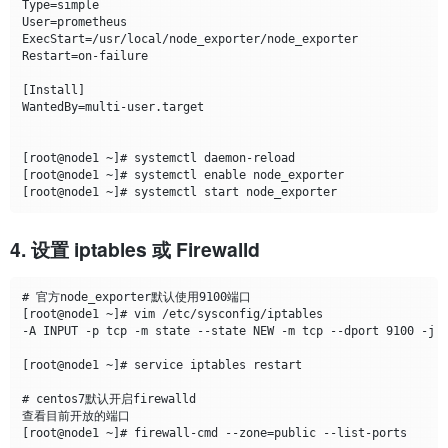
Type=simple

User=prometheus

ExecStart=/usr/local/node_exporter/node_exporter

Restart=on-failure

[Install]

WantedBy=multi-user.target

[root@node1 ~]# systemctl daemon-reload

[root@node1 ~]# systemctl enable node_exporter

4. 设置 iptables 或 Firewalld
# 官方node_exporter默认使用9100端口

[root@node1 ~]# vim /etc/sysconfig/iptables

-A INPUT -p tcp -m state --state NEW -m tcp --dport 9100 -j A
[root@node1 ~]# service iptables restart

# centos7默认开启firewalld

查看目前开放的端口

[root@node1 ~]# firewall-cmd --zone=public --list-ports
