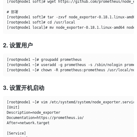
[root@node1 soft]# wget https://github.com/prometheus/node_ex
# 部署

[root@node1 soft]# tar -zxvf node_exporter-0.18.1.linux-amd64
[root@node1 soft]# cd /usr/local

2. 设置用户
[root@node1 ~]# groupadd prometheus

[root@node1 ~]# useradd -g prometheus -s /sbin/nologin promet
3. 设置开机启动
[root@node1 ~]# vim /etc/systemd/system/node_exporter.service
[Unit]

Description=node_exporter

Documentation=https://prometheus.io/

After=network.target

[Service]
