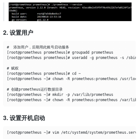
2. 设置用户
#  添加用户，后期用此账号启动服务

[root@prometheus prometheus]# groupadd prometheus

[root@prometheus prometheus]# useradd -g prometheus -s /sbin/
# 赋权

[root@prometheus prometheus]# cd ~

[root@prometheus ~]# chown -R prometheus:prometheus /usr/loca
# 创建prometheus运行数据目录

[root@prometheus ~]# mkdir -p /var/lib/prometheus

3. 设置开机启动
[root@prometheus ~]# vim /etc/systemd/system/prometheus.servi