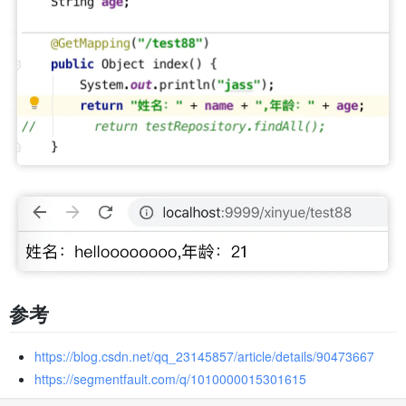
参考
https://blog.csdn.net/qq_23145857/article/details/90473667
https://segmentfault.com/q/1010000015301615