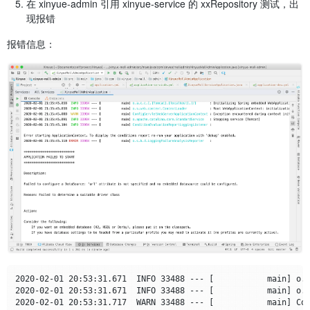
在 xinyue-admin 引用 xinyue-service 的 xxRepository 测试，出
现报错
报错信息：
2020-02-01 20:53:31.671  INFO 33488 --- [           main] o.a
2020-02-01 20:53:31.671  INFO 33488 --- [           main] o.s
2020-02-01 20:53:31.717  WARN 33488 --- [           main] Co