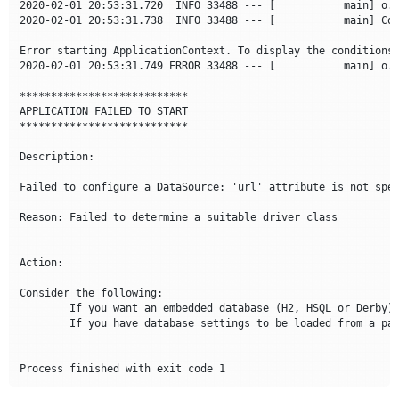
2020-02-01 20:53:31.720  INFO 33488 --- [           main] o.a
2020-02-01 20:53:31.738  INFO 33488 --- [           main] Con
Error starting ApplicationContext. To display the conditions 
2020-02-01 20:53:31.749 ERROR 33488 --- [           main] o.s
***************************

APPLICATION FAILED TO START

***************************

Description:

Failed to configure a DataSource: 'url' attribute is not spec
Reason: Failed to determine a suitable driver class

Action:

Consider the following:

	If you want an embedded database (H2, HSQL or Derby), please put it on the classpath.

	If you have database settings to be loaded from a particular profile you may need to activate it (no profiles are currently active).
