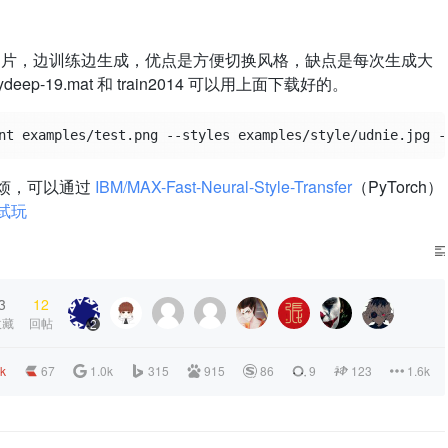
格图片，边训练边生成，优点是方便切换风格，缺点是每次生成大
deep-19.mat 和 train2014 可以用上面下载好的。
太麻烦，可以通过
IBM/MAX-Fast-Neural-Style-Transfer
（PyTorch）
试玩
3
12
收藏
回帖
2
2k
67
1.0k
315
915
86
9
123
1.6k