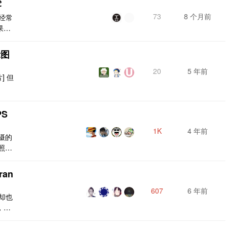
雾
73
8 个月前
经常
果之
经常有
处理
示图
个人
频]
20
5 年前
] 但
面那
PS
1K
4 年前
拍摄的
照
idt
' Mo
tran
607
6 年前
却也
，也
讃歌