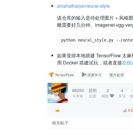
anishathalye/neural-style
该仓库的输入是待处理图片 + 风
概需要好几分钟。imagenet-vgg-very
如果觉得本地搭建 TensorFlow 
用 Docker 搭建试玩，或者直接
在线
TensorFlow
深度学习
图片处理
88250
昆明
2
4
6 年前
位置
感谢
关注
4.
相关帖子