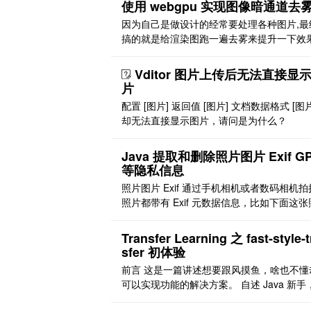
使用 webgpu 实现图像暗通道去
因为自己是做设计的经常要处理各种图片,最
搞的就是给渲染图跑一遍去雾来提升一下效
类. 泼辣修图的效果其实挺好的而且快但是
需要批量处理一下或者想要直接在笔记里面
Vditor 图片上传后无法直接显
去雾的情况,所以还是自己弄一下算了. 效果 
片
喜欢暴露更多参数,所以界面长这个样子: [视
配置 [图片] 返回值 [图片] 文档数据格式 [图片
在思源里面的界面害没有写完,因为不能把上
却无法直接显示图片，请问是为什么？
个直 ..
Java 提取和删除照片图片 Exif G
等隐私信息
照片图片 Exif 通过手机相机或者数码相机
照片都带有 Exif 元数据信息，比如下面这张
片： [图片] 它的 Exif 信息为： Root: ImageW
h: 4000 ImageLength: 3000 Make: 'Xiaomi
Transfer Learning 之 fast-style-
del: 'MI CC 9' Orientation: 1 XR ..
sfer 初体验
前言 这是一篇讲述想要跟风摸鱼，啥也不懂
可以实现功能的解决方案。 自述 Java 新手
不会 python。但是 人間讃歌は「勇気」の