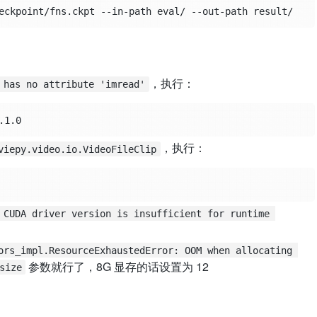
，执行：
 has no attribute 'imread'
，执行：
viepy.video.io.VideoFileClip
 CUDA driver version is insufficient for runtime 
ors_impl.ResourceExhaustedError: OOM when allocating 
参数就行了，8G 显存的话设置为 12
size