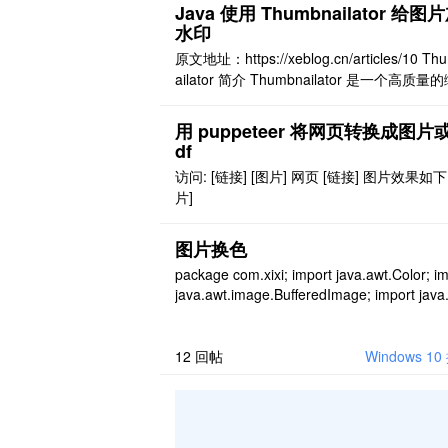
ッ！！ 人間のすばらしさは勇気のすばらし
Java 使用 Thumbnailator 给图
さ！！。 资源准备 fast_neural_style fast-sty
水印
ransfer 基于 macOS 搭建一个 tensor ..
原文地址：https://xeblog.cn/articles/10 Th
ailator 简介 Thumbnailator 是一个高质量
图生成的 Java 库。 支持： 从现有的图像
质量的缩略图。 给图片加水印，可以设置水
用 puppeteer 将网页转换成图片或
透明度（0%~100%）。 支持缩略图的旋转
df
小调整。 图片批量处理。 ..
访问: [链接] [图片] 网页 [链接] 图片效果如下:
片]
图片换色
package com.xixi; import java.awt.Color; i
java.awt.image.BufferedImage; import java.
le; import java.io.FileInputStream; import ja
o.IOException; i ..
12
回帖
Windows 10 