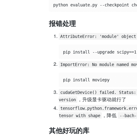
报错处理
AttributeError: 'module' object
ImportError: No module named mo
cudaGetDevice() failed. Status:
，升级显卡驱动就行了
version
tensorflow.python.framework.err
，降低
tensor with shape
--bach-
其他好玩的库