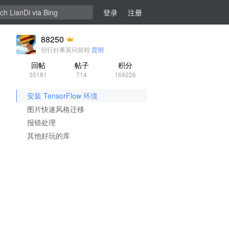
登录
注册
88250
但行好事莫问前程
昆明
回帖
帖子
积分
35181
714
169226
安装 TensorFlow 环境
图片快速风格迁移
报错处理
其他好玩的库