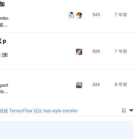
片加
le-t
545
7 年前
umbn
的缩略
创建高
印的
 p
，大
828
7 年前
 [图
424
8 年前
mport
io.Fi
va.i
搭建 TensorFlow 试玩 fast-style-transfer