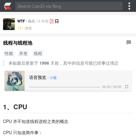
WTF
•
南京
•
5 年前
161
浏览
线程与线程池
性能
并发
线程
本贴最后更新于
1996
天前，其中的信息可能已经事过境迁
语音预览
-
小薇
00:00
/
00:00
1、CPU
CPU 并不知道线程进程之类的概念
CPU 只知道两件事：