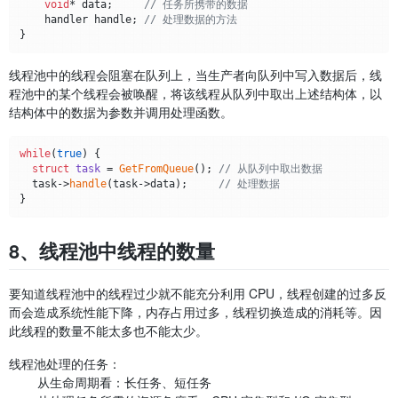
void
* data;     
// 任务所携带的数据
    handler handle; 
// 处理数据的方法
线程池中的线程会阻塞在队列上，当生产者向队列中写入数据后，线
程池中的某个线程会被唤醒，将该线程从队列中取出上述结构体，以
结构体中的数据为参数并调用处理函数。
while
(
true
) {

struct
task
 = 
GetFromQueue
(); 
// 从队列中取出数据
  task->
handle
(task->data);     
// 处理数据
8、线程池中线程的数量
要知道线程池中的线程过少就不能充分利用 CPU，线程创建的过多反
而会造成系统性能下降，内存占用过多，线程切换造成的消耗等。因
此线程的数量不能太多也不能太少。
线程池处理的任务：
从生命周期看：长任务、短任务