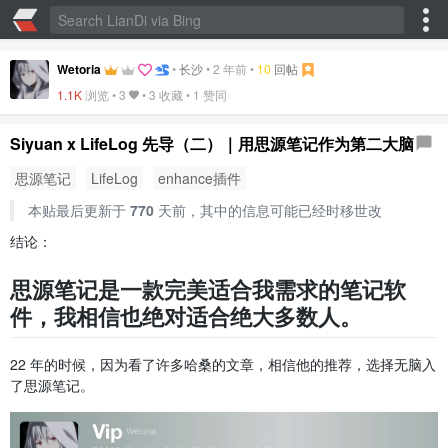
Wetoria
•
长沙
•
2 年前
•
10
回帖
1.1K
浏览 •
3
•
3 收藏
•
1 赞同
Siyuan x LifeLog 先导（二）｜用思源笔记作为第二大脑
思源笔记
LifeLog
enhance插件
本贴最后更新于
770
天前，其中的信息可能已经时移世改
结论：
思源笔记是一款完美适合我需求的笔记软
件，我相信也绝对适合绝大多数人。
22 年的时候，因为看了许多哈桑的文章，相信他的推荐，选择无脑入
了思源笔记。