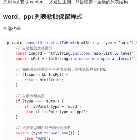
先用 sql 获取 content，才通过正则，只提取第一层级的列表结构
word、ppt 列表粘贴保留样式
全部代码
private 
convertOfficeListToHtml
(
htmlString, type = 
'auto'
) {

// 自动检测文档类型
const
 isWord = htmlString.
includes
(
'mso-list:l0 level'
);

const
 isPpt = htmlString.
includes
(
'mso-special-format'
);

// 如果没有检测到任何列表结构，直接返回原始HTML
if
 (!isWord && !isPpt) {

return
 htmlString;

    }

// 自动判断类型
if
 (type === 
'auto'
) {

if
 (isWord) type = 
'word'
;

else
if
 (isPpt) type = 
'ppt'
;

    }

// 根据类型调用对应的处理函数
switch
 (type.
toLowerCase
()) {

case
'word'
:
