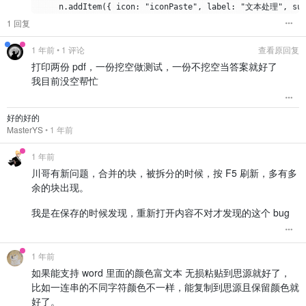
    n.addItem({ icon: "iconPaste", label: "文本处理", subm
  }

1 回复
  /**

1 年前
• 1 评论
查看原回复
   * 获取当前文档中被标记的文本

打印两份 pdf，一份挖空做测试，一份不挖空当答案就好了
   * @param {string} docId 当前文档的 ID

   * @returns {Promise<string>} 被标记的文本

我目前没空帮忙
   */

  async getMarkedText(docId) {

    const sql = `SELECT * FROM blocks WHERE root_id 
好的好的
    const result = await $.fetchSyncPost("/api/query/sql
MasterYS
•
1 年前
    if (result.code === 0 && result.data.length > 0) {

1 年前
      // 提取所有标记文本

      const markedTexts = result.data.map((block) => {

川哥有新问题，合并的块，被拆分的时候，按 F5 刷新，多有多
        const markdown = block.markdown;

余的块出现。
        const matches = markdown.match(/==(.*?)==/g);
        return matches ? matches.join("\n").replace(/
我是在保存的时候发现，重新打开内容不对才发现的这个 bug
      });

      return markedTexts.join("\n");

    }

1 年前
如果能支持 word 里面的颜色富文本 无损粘贴到思源就好了，
    return null;

比如一连串的不同字符颜色不一样，能复制到思源且保留颜色就
  }

好了。