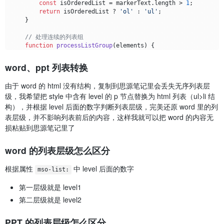
const
 isOrderedList = markerText.
length
 > 
1
;

return
 isOrderedList ? 
'ol'
 : 
'ul'
;

    }

// 处理连续的列表组
function
processListGroup
(
elements
) {

if
 (elements.
length
 === 
0
) 
return
''
;

word、ppt 列表转换
const
 fragment = 
document
.
createDocumentFragment
();

let
 currentList = 
null
;

由于 word 的 html 没有结构，复制到思源笔记里会丢失无序列表层
let
 previousLevel = 
0
;

级，我希望把 style 中含有 level 的 p 节点替换为 html 列表（ul>li 结
let
 listStack = []; 
// 用于跟踪列表类型
构），并根据 level 后面的数字判断列表层级，完美还原 word 里的列
        elements.
forEach
(
p
 =>
 {

表层级，并不影响列表前后的内容，这样我就可以把 word 的内容无
const
 style = p.
getAttribute
(
'style'
) || 
''
;

损粘贴到思源笔记里了
const
 levelMatch = style.
match
(
/level(\d+)/
);

const
 currentLevel = 
parseInt
(levelMatch[
1
]);

const
 listType = 
determineListType
(p);

word 的列表层级怎么区分
if
 (!currentList) {

根据属性
中 level 后面的数字
mso-list:
// 创建第一个列表
                currentList = 
document
.
createElement
(listType
第一层级就是 level1
                fragment.
appendChild
(currentList);

第二层级就是 level2
                listStack.
push
({ 
element
: currentList, 
type
: 
            } 
else
if
 (currentLevel > previousLevel) {

// 创建新的嵌套列表
PPT 的列表层级怎么区分
const
 newList = 
document
.
createElement
(listTy