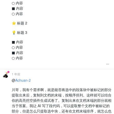
○ 内容
■ 内容
if
 (hasBullet && style.
includes
(
'margin-left'
)) {

// 收集列表元素
○ 内容
            listElements.
push
(element);

        } 
else
 {

⭐ 标题 2
// 如果有待处理的列表元素，先处理它们
if
 (listElements.
length
 > 
0
) {

💡 标题 3
                result.
push
(
processListGroup
(listElements));

                listElements = [];

■ 内容
            }

○ 内容
// 保持非列表元素不变
            result.
push
(element.
outerHTML
);

■ 内容
        }

○ 内容
    });

// 处理最后一组列表元素
if
 (listElements.
length
 > 
0
) {

1 年前
        result.
push
(
processListGroup
(listElements));

@
Achuan-2
    }

川哥，我有个需求啊，就是能否将选中的段落块中被标记的部分
return
 result.
join
(
'\n'
);

提取出来后，复制到文档的末端，按顺序排列。这样就可以结合
你的高亮挖空插件生成试卷了。复制出来在文档末端的部分就相
当于答案。我让 AI 写了段代码，可以提取整个文档中被标记的
部分，但是怎么只提取选中块，还有在文档末端排序，就怎么也