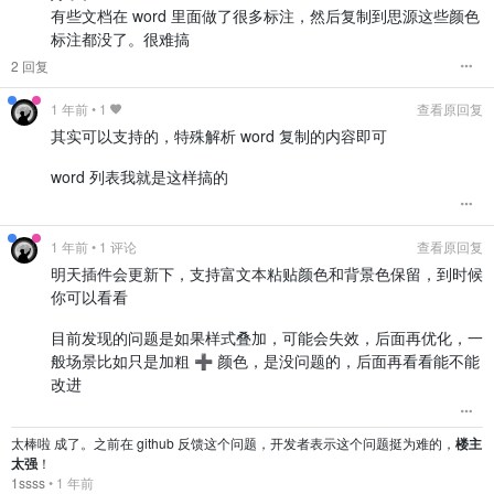
  /**

有些文档在 word 里面做了很多标注，然后复制到思源这些颜色
   * 将文本插入到文档的末端

标注都没了。很难搞
   * @param {string} docId 当前文档的 ID

   * @param {string} text 要插入的文本

2 回复
   */

  async insertTextToEnd(docId, text) {

1 年前
•
1
查看原回复
    // 获取文档的最后一个块的 ID

其实可以支持的，特殊解析 word 复制的内容即可
    const sql = `SELECT * FROM blocks WHERE root_id = '$
    const result = await $.fetchSyncPost("/api/query/sql
word 列表我就是这样搞的
    if (result.code === 0 && result.data.length > 0) {

      const lastBlockId = result.data[0].id;

1 年前
• 1 评论
查看原回复
      // 在最后一个块之后插入新块

      await D("markdown", text, null, lastBlockId, docId
明天插件会更新下，支持富文本粘贴颜色和背景色保留，到时候
    }

你可以看看
  }

}

目前发现的问题是如果样式叠加，可能会失效，后面再优化，一
般场景比如只是加粗 ➕ 颜色，是没问题的，后面再看看能不能
改进
太棒啦 成了。之前在 github 反馈这个问题，开发者表示这个问题挺为难的，
楼主
太强
！
1ssss
•
1 年前