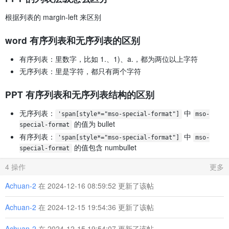
                currentList.
lastElementChild
.
appendChild
(newL
根据列表的 margin-left 来区别
                currentList = newList;

                listStack.
push
({ 
element
: currentList, 
type
: 
            } 
else
if
 (currentLevel < previousLevel) {

word 有序列表和无序列表的区别
// 返回上层列表
for
 (
let
 i = 
0
; i < previousLevel - currentLe
有序列表：
里数字，比如 1.、1)、a.，都为两位以上字符
                    listStack.
pop
();

                    currentList = listStack[listStack.
length
无序列表：
里是字符，都只有两个字符
                }

            } 
else
if
 (currentLevel === previousLevel && lis
PPT 有序列表和无序列表结构的区别
// 同级但列表类型不同，创建新列表
const
 newList = 
document
.
createElement
(listTy
无序列表：
中
if
 (listStack.
length
 > 
1
) {

'span[style*="mso-special-format"]
mso-
// 如果在嵌套中，添加到父列表项
的值为 bullet
special-format
                    currentList.
parentElement
.
parentElement
.
有序列表：
中
'span[style*="mso-special-format"]
mso-
                } 
else
 {

的值包含 numbullet
// 顶层列表，直接添加到片段
special-format
                    fragment.
appendChild
(newList);

                }

4 操作
更多
                currentList = newList;

                listStack[listStack.
length
 - 
1
] = { 
element
:
Achuan-2
在 2024-12-16 08:59:52 更新了该帖
            }

Achuan-2
在 2024-12-15 19:54:36 更新了该帖
// 创建列表项
const
 li = 
document
.
createElement
(
'li'
);

const
 pClone = p.
cloneNode
(
true
);

Achuan-2
在 2024-12-15 19:54:07 更新了该帖