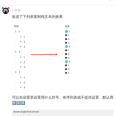
function
determineListType
(
element
) {

const
 bulletSpan = element.
querySelector
(
'span[style
1 年前
if
 (!bulletSpan) 
return
'ul'
; 
// 默认无序列表
改进了下列表复制纯文本的效果
const
 style = bulletSpan.
getAttribute
(
'style'
) || 
''
;
// PPT中有序列表通常包含"numbullet"
const
 isOrderedList = style.
includes
(
'numbullet'
);

console
.
log
(isOrderedList);

return
 isOrderedList ? 
'ol'
 : 
'ul'
;

    }

// 处理连续的列表组
function
processListGroup
(
elements
) {

if
 (elements.
length
 === 
0
) 
return
''
;

const
 fragment = 
document
.
createDocumentFragment
();

let
 currentList = 
null
;

let
 previousMargin = 
0
;

let
 listStack = []; 
// 用于跟踪列表类型
        elements.
forEach
(
div
 =>
 {

可以在设置里设置用什么符号，有序列表就不提供设置，默认用
const
 style = div.
getAttribute
(
'style'
) || 
''
;

const
 marginMatch = style.
match
(
/margin-left:([.
1️⃣2️⃣3️⃣
const
 currentMargin = 
parseFloat
(marginMatch[
1
]);
const
 listType = 
determineListType
(div);
