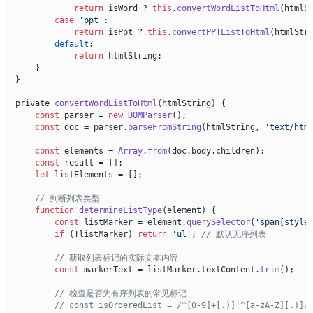
return
 isWord ? 
this
.
convertWordListToHtml
(htmlSt
case
'ppt'
:

return
 isPpt ? 
this
.
convertPPTListToHtml
(htmlStri
default
:

return
 htmlString;

    }

}

private 
convertWordListToHtml
(
htmlString
) {

const
 parser = 
new
DOMParser
();

const
 doc = parser.
parseFromString
(htmlString, 
'text/htm
const
 elements = 
Array
.
from
(doc.
body
.
children
);

const
 result = [];

let
 listElements = [];

// 判断列表类型
function
determineListType
(
element
) {

const
 listMarker = element.
querySelector
(
'span[style
if
 (!listMarker) 
return
'ul'
; 
// 默认无序列表
// 获取列表标记的实际文本内容
const
 markerText = listMarker.
textContent
.
trim
();

// 检查是否为有序列表的常见标记
// const isOrderedList = /^[0-9]+[.)]|^[a-zA-Z][.)]/