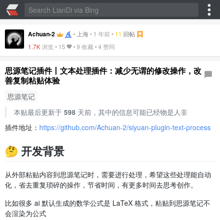
Achuan-2
•
上海
•
1 年前
•
11
回帖
1.7K
浏览 •
15
•
9 收藏
•
4 赞同
思源笔记插件丨文本处理插件：减少无谓的修改操作，改
善复制粘贴体验
思源笔记
本贴最后更新于
598
天前，其中的信息可能已经物是人非
插件地址：
https://github.com/Achuan-2/siyuan-plugin-text-process
🤔 开发背景
从外部粘贴内容到思源笔记时，需要进行处理，希望这些处理能自动
化，省去重复琐碎的操作，节省时间，有更多时间去思考创作。
比如很多 ai 默认生成的数学公式是 LaTeX 格式，粘贴到思源笔记不
会渲染为公式