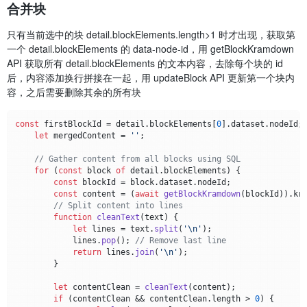
合并块
只有当前选中的块 detail.blockElements.length>1 时才出现，获取第
一个 detail.blockElements 的 data-node-id，用 getBlockKramdown
API 获取所有 detail.blockElements 的文本内容，去除每个块的 id
后，内容添加换行拼接在一起，用 updateBlock API 更新第一个块内
容，之后需要删除其余的所有块
const
 firstBlockId = detail.
blockElements
[
0
].
dataset
.
nodeId
;

let
 mergedContent = 
''
;

// Gather content from all blocks using SQL
for
 (
const
 block 
of
 detail.
blockElements
) {

const
 blockId = block.
dataset
.
nodeId
;

const
 content = (
await
getBlockKramdown
(blockId)).
kr
// Split content into lines
function
cleanText
(
text
) {

let
 lines = text.
split
(
'\n'
);

            lines.
pop
(); 
// Remove last line
return
 lines.
join
(
'\n'
);

        }

let
 contentClean = 
cleanText
(content);

if
 (contentClean && contentClean.
length
 > 
0
) {
