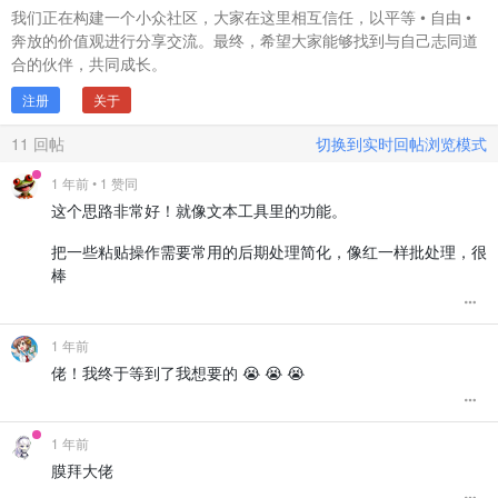
            }

我们正在构建一个小众社区，大家在这里相互信任，以平等 • 自由 •
            result.
push
(element.
outerHTML
);

奔放的价值观进行分享交流。最终，希望大家能够找到与自己志同道
        }

合的伙伴，共同成长。
    });

注册
关于
// 处理最后一组列表元素
if
 (listElements.
length
 > 
0
) {

        result.
push
(
processListGroup
(listElements));

11
回帖
切换到实时回帖浏览模式
    }

1 年前
• 1 赞同
return
 result.
join
(
'\n'
);

这个思路非常好！就像文本工具里的功能。
}

把一些粘贴操作需要常用的后期处理简化，像红一样批处理，很
棒
private 
convertPPTListToHtml
(
htmlString
) {

// 创建一个DOM解析器
1 年前
const
 parser = 
new
DOMParser
();

const
 doc = parser.
parseFromString
(htmlString, 
'text/htm
佬！我终于等到了我想要的 😭 😭 😭
// 找到所有元素
const
 elements = 
Array
.
from
(doc.
body
.
children
);

const
 result = [];

1 年前
let
 listElements = [];

膜拜大佬
// 判断列表类型