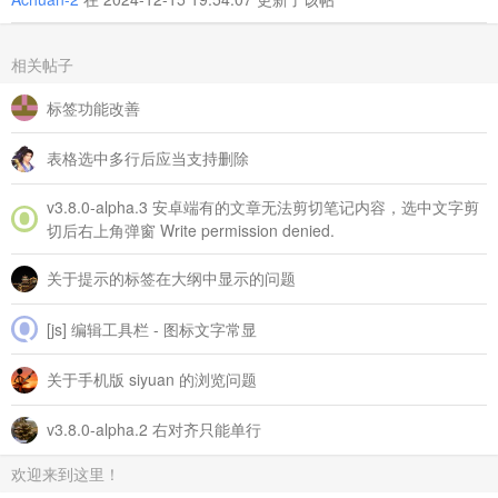
// 删除Word特有的列表标记
            pClone.
querySelectorAll
(
'span[style*="mso-list:I
                span.
remove
();

相关帖子
            });

            li.
innerHTML
 = pClone.
innerHTML
;

标签功能改善
            currentList.
appendChild
(li);

            previousLevel = currentLevel;

表格选中多行后应当支持删除
        });

const
 wrapper = 
document
.
createElement
(
'div'
);

v3.8.0‑alpha.3 安卓端有的文章无法剪切笔记内容，选中文字剪
        wrapper.
appendChild
(fragment);

切后右上角弹窗 Write permission denied.
return
 wrapper.
innerHTML
;

    }

关于提示的标签在大纲中显示的问题
// 遍历所有元素
    elements.
forEach
(
(
element
) =>
 {

[js] 编辑工具栏 - 图标文字常显
const
 style = element.
getAttribute
(
'style'
) || 
''
;

const
 isListItem = style.
includes
(
'level'
) && style.
关于手机版 siyuan 的浏览问题
if
 (isListItem) {

            listElements.
push
(element);

v3.8.0-alpha.2 右对齐只能单行
        } 
else
 {

if
 (listElements.
length
 > 
0
) {

                result.
push
(
processListGroup
(listElements));

欢迎来到这里！
                listElements = [];
