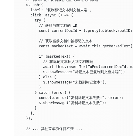
    s.push({

      label: "复制标记文本到文档末端",

      click: async () => {

        try {

          // 获取当前文档的 ID

          const currentDocId = t.protyle.block.rootID;

          // 获取当前文档中被标记的文本

          const markedText = await this.getMarkedText(cu
          if (markedText) {

            // 将标记文本插入到文档末端

            await this.insertTextToEnd(currentDocId, mar
            $.showMessage("标记文本已复制到文档末端");

          } else {

            $.showMessage("未找到标记文本");

          }

        } catch (error) {

          console.error("复制标记文本失败:", error);

          $.showMessage("复制标记文本失败");

        }

      },

    });

    // ... 其他菜单项保持不变 ...
