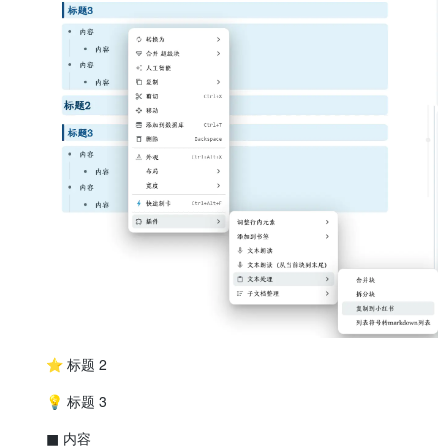
                }

                currentList = newList;

                listStack[listStack.
length
 - 
1
] = { 
element
:
            }

// 创建列表项
const
 li = 
document
.
createElement
(
'li'
);

const
 divClone = div.
cloneNode
(
true
);

// 删除PPT特有的列表标记
            divClone.
querySelectorAll
(
'span[style*="mso-spec
                span.
remove
();

            });

            li.
innerHTML
 = divClone.
innerHTML
;

            currentList.
appendChild
(li);

            previousMargin = currentMargin;

        });

const
 wrapper = 
document
.
createElement
(
'div'
);

        wrapper.
appendChild
(fragment);

return
 wrapper.
innerHTML
;

    }

⭐ 标题 2
// 遍历所有元素
💡 标题 3
    elements.
forEach
(
(
element
) =>
 {

const
 style = element.
getAttribute
(
'style'
) || 
''
;

■ 内容
const
 hasBullet = element.
querySelector
(
'span[style*