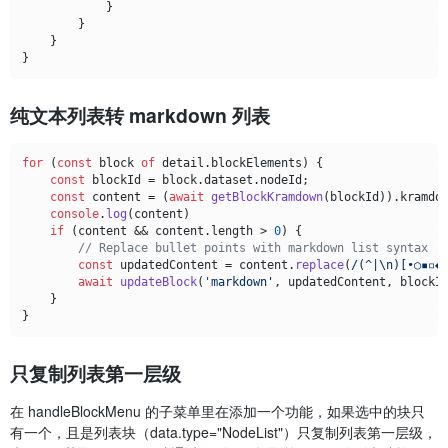
            }

        }

    }

纯文本列表转 markdown 列表
for
 (
const
 block 
of
 detail.
blockElements
) {

const
 blockId = block.
dataset
.
nodeId
;

const
 content = (
await
getBlockKramdown
(blockId)).
kramdo
console
.
log
(content)

if
 (content && content.
length
 > 
0
) {

// Replace bullet points with markdown list syntax
const
 updatedContent = content.
replace
(
/(^|\n)[•○▪▫◆
await
updateBlock
(
'markdown'
, updatedContent, blockId
    }

只复制列表第一层级
在 handleBlockMenu 的子菜单里在添加一个功能，如果选中的块只
有一个，且是列表块（data.type="NodeList"）只复制列表第一层级，