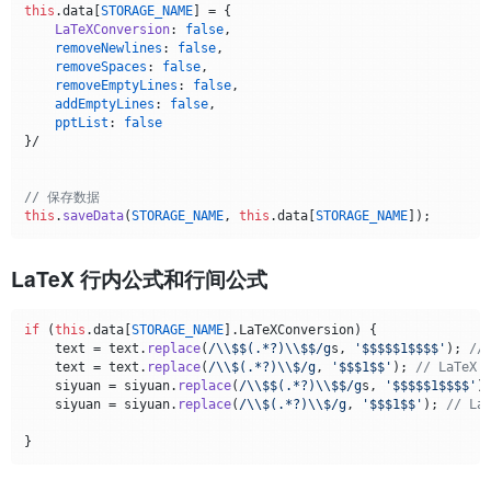
this
.
data
[
STORAGE_NAME
] = {

LaTeXConversion
: 
false
,

removeNewlines
: 
false
,

removeSpaces
: 
false
,

removeEmptyLines
: 
false
, 

addEmptyLines
: 
false
,

pptList
: 
false
}/

// 保存数据
this
.
saveData
(
STORAGE_NAME
, 
this
.
data
[
STORAGE_NAME
LaTeX 行内公式和行间公式
if
 (
this
.
data
[
STORAGE_NAME
].
LaTeXConversion
) {

    text = text.
replace
(
/\\$$(.*?)\\$$/g
s, 
'$$$$$1$$$$'
); 
/
    text = text.
replace
(
/\\$(.*?)\\$/g
, 
'$$$1$$'
); 
// LaTe
    siyuan = siyuan.
replace
(
/\\$$(.*?)\\$$/g
s, 
'$$$$$1$$$$'
)
    siyuan = siyuan.
replace
(
/\\$(.*?)\\$/g
, 
'$$$1$$'
); 
// L