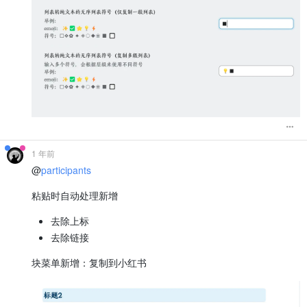
if
 (!currentList) {

// 创建第一个列表
                currentList = 
document
.
createElement
(listType
                fragment.
appendChild
(currentList);

                listStack.
push
({ 
element
: currentList, 
type
:
            } 
else
if
 (currentMargin > previousMargin) {

// 创建新的嵌套列表
const
 newList = 
document
.
createElement
(listTy
                currentList.
lastElementChild
.
appendChild
(newL
                currentList = newList;

                listStack.
push
({ 
element
: currentList, 
type
:
            } 
else
if
 (currentMargin < previousMargin) {

// 返回上层列表
1 年前
while
 (listStack.
length
 > 
0
 && listStack[lis
@
participants
                    listStack.
pop
();

                }

                currentList = listStack[listStack.
length
 - 
1
粘贴时自动处理新增
            } 
else
if
 (currentMargin === previousMargin && l
// 同级但列表类型不同，创建新列表
去除上标
const
 newList = 
document
.
createElement
(listTy
去除链接
if
 (listStack.
length
 > 
1
) {

// 如果在嵌套中，添加到父列表项
块菜单新增：复制到小红书
                    currentList.
parentElement
.
parentElement
.
                } 
else
 {

// 顶层列表，直接添加到片段
                    fragment.
appendChild
(newList);
