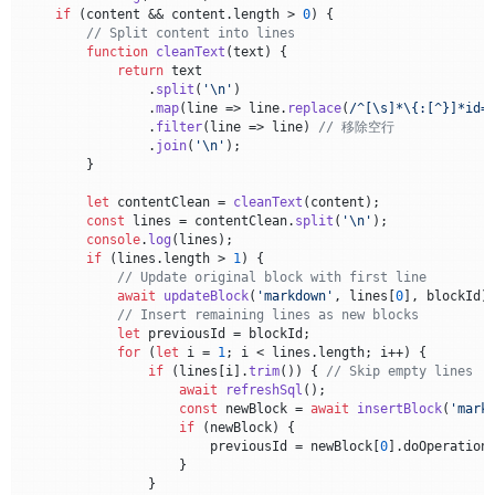
if
 (content && content.
length
 > 
0
) {

// Split content into lines
function
cleanText
(
text
) {

return
 text

                .
split
(
'\n'
)

                .
map
(
line
 =>
 line.
replace
(
/^[\s]*\{:[^}]*id=
                .
filter
(
line
 =>
 line) 
// 移除空行
                .
join
(
'\n'
);

        }

let
 contentClean = 
cleanText
(content);

const
 lines = contentClean.
split
(
'\n'
);

console
.
log
(lines);

if
 (lines.
length
 > 
1
) {

// Update original block with first line
await
updateBlock
(
'markdown'
, lines[
0
], blockId);
// Insert remaining lines as new blocks
let
 previousId = blockId;

for
 (
let
 i = 
1
; i < lines.
length
; i++) {

if
 (lines[i].
trim
()) { 
// Skip empty lines
await
refreshSql
();

const
 newBlock = 
await
insertBlock
(
'mark
if
 (newBlock) {

                        previousId = newBlock[
0
].
doOperation
                    }

                }
