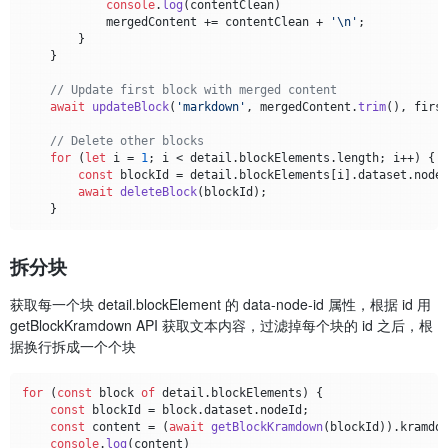
console
.
log
(contentClean)

            mergedContent += contentClean + 
'\n'
;

        }

    }

// Update first block with merged content
await
updateBlock
(
'markdown'
, mergedContent.
trim
(), first
// Delete other blocks
for
 (
let
 i = 
1
; i < detail.
blockElements
.
length
; i++) {

const
 blockId = detail.
blockElements
[i].
dataset
.
node
await
deleteBlock
(blockId);

拆分块
获取每一个块 detail.blockElement 的 data-node-id 属性，根据 id 用
getBlockKramdown API 获取文本内容，过滤掉每个块的 id 之后，根
据换行拆成一个个块
for
 (
const
 block 
of
 detail.
blockElements
) {

const
 blockId = block.
dataset
.
nodeId
;

const
 content = (
await
getBlockKramdown
(blockId)).
kramdo
console
.
log
(content)
