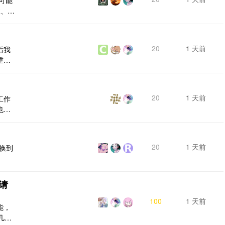
语雀、飞
文章
类
账号
20
1 天前
后我
，而
重新
要怎
20
1 天前
工作
也显
[图
20
1 天前
切换到
请
100
1 天前
能，
几类