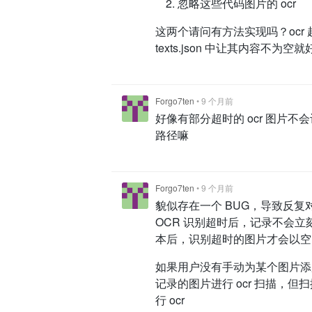
忽略这些代码图片的 ocr
这两个请问有方法实现吗？ocr
texts.json 中让其内容不为空就
Forgo7ten
•
9 个月前
好像有部分超时的 ocr 图片不会记录
路径嘛
Forgo7ten
•
9 个月前
貌似存在一个 BUG，导致反复对
OCR 识别超时后，记录不会立刻写入
本后，识别超时的图片才会以空内容写入 
如果用户没有手动为某个图片添加 oc
记录的图片进行 ocr 扫描，但
行 ocr