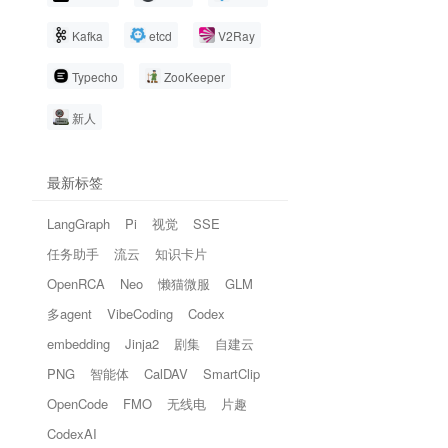
Kafka
etcd
V2Ray
Typecho
ZooKeeper
新人
最新标签
LangGraph
Pi
视觉
SSE
任务助手
流云
知识卡片
OpenRCA
Neo
懒猫微服
GLM
多agent
VibeCoding
Codex
embedding
Jinja2
剧集
自建云
PNG
智能体
CalDAV
SmartClip
OpenCode
FMO
无线电
片趣
CodexAI