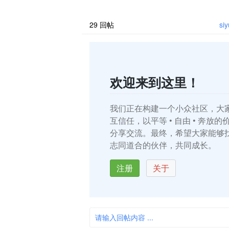
我理解，但是我怎么知道到底修改了什么？
说，更新，我更新了什么？也没有标注啊 很
候，我只是想知道，我的上一个版本和现在
29
回帖
s
器中的内容差什么，很难知晓，也可能是我
道用法？ 有个疑问，为什么不做成像 trilium
的高 ..
欢迎来到这里！
我们正在构建一个小众社区，大
互信任，以平等 • 自由 • 奔放
分享交流。最终，希望大家能够
志同道合的伙伴，共同成长。
注册
关于
请输入回帖内容 ...