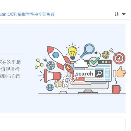
比如
多时
编辑
iyuan OCR 提取字符串全部失败
不知
 一样
家在这里相
的价值观进行
找到与自己