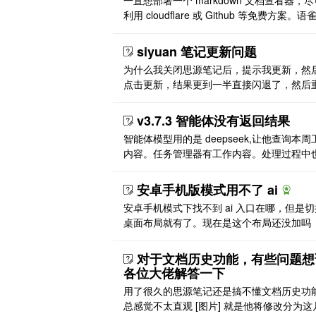
利用 cloudflare 或 Github 等免费方案。
书这些不是收费就是要登录，微信公众号的
修改次数只有 3 次，而我发的东西都是教程
siyuan 笔记更新问题
的，经常修改是在所难免的。公众号的个人
为什么我关闭思源笔记后，提示我更新，然
也无法插入链接在文章中，因此忍无可忍了
点击更新，结果更到一半直接闪退了，然后
知乎我是不喜欢发的哈哈。 思源的 ..
打开，还是需要更新，周而复始，这个问题
么解决呀
v3.7.3 智能体没有返回结果
智能体模型用的是 deepseek,让他查询本周
内容。任务管理器有工作内容。处理过程中
示查询到相关内容，就是没有输出，返回。 
片]
安卓手机版模式用不了 ai
安卓手机模式下找不到 ai 入口在哪，但是
桌面布局就有了。现在是这个布局还没加吗
对于文档历史功能，有些问题想
各位大佬解答一下
用了很久的思源笔记还是搞不懂文档历史功
总感觉不太直观 [图片] 就是他将修改分为这