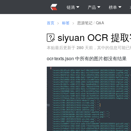
链滴
产品
榜单
首页
>
标签
>
思源笔记
/
Q&A
siyuan OCR
本贴最后更新于
280
天前，其中的信息可能已
ocr-texts.json 中所有的图片都没有结果