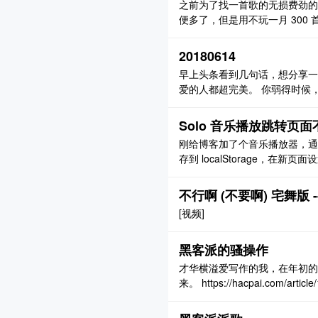
之前为了找一首歌的无损费劲的
便多了，但是用不玩一月 300
20180614
早上头条看到几句话，想分享一
爱的人都超完美。 你弱得时候
护你的，是自己的人格选择和文
人为之骄傲的事。 文章是一个
Solo 音乐播放跳转页
话： “今天你学习了 ..
刚给博客加了个音乐播放器，通过 
存到 localStorage，在新页面
跳转过程中还是会中断一下，很
面时可以使音乐播放不中断的？ [图片]
不行啊 (不要啊) 宅舞版 --
[视频]
黑客派的骚操作
才华横溢爱写作的我，在年初的
来。 https://hacpai.com/
轻时候那样的热血冲动，还未恋
心，来记录我那还未相遇的初恋，