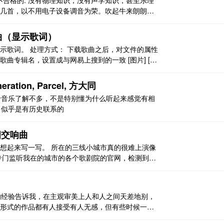
都是不合格的: 没有物理知识，没有声学知识，甚至乐理
几首，以不用电子设备调音为荣。吹起牛来朗朗上
据音程关系调音”，“调的是音色'，仔细一分析，实际上
通，粒度”。 调音的三个典型误区，第一个是“要整体
歌曲（显示歌词）
示歌词。 处理方式： 下载歌曲之后，对文件的属性
曲专辑名，设置成与网易上搜到的一致 [图片] [图
息显示出来了，就说明有效了 [图片] 支持 vip 歌
，一样能够正常听和显示歌词。 [图片] 歌曲 ..
neration, Parcel, 方大同
对于音乐了解不多，不是特别懂为什么听起来感觉有相
ouse 似乎是有历史联系的
四交响曲
想起来写一写。 所在的三线小城市真的很难上演像
t 专门监听我在的城市的各个歌剧院的官网，检测到马
件时候还挺恍惚的以为又出 bug 了。点开一看当
钱。 第一次现场听音乐会，实在太过激动，我甚至
来的经验告诉我，在主观审美上人和人之间天差地别，
形式的作品都有人接受有人无感，但有些时候一些
要告知他人。