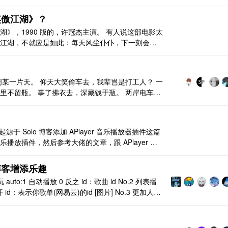
笑傲江湖》？
》，1990 版的，许冠杰主演。 有人说这部电影太
江湖，不就应是如此：每天风尘仆仆，下一刻会发
除了葵花宝典这条主线，《沧海一声笑》这首曲谱作为
所以成为经典的原因所在。 非常喜欢这首歌，被翻
周某一片天。 仰天大笑偷车去，我辈岂是打工人？ 一
里不留瓶。 事了拂衣去，深藏钱于瓶。 两岸电车瓶
有强中手，换取电瓶看周某。 注: 窃·格瓦拉，现代
代表作有 《窃·格瓦拉大年三十不回家》、《不打工
 Solo 博客添加 APlayer 音乐播放器插件这篇
播放插件，然后参考大佬的文章，跟 APlayer 官
器。然后发现没有歌曲，随即打开 QQ 音乐，嘤嘤
嘤登录豪华绿钻账号，发现下载下来的歌曲是这样的如下图所示 [图片] ..
博客增添乐趣
 列表播
化的列表播放 说实话我觉得第二个更好用一些 Title autoplay：自动播放 mini： ..