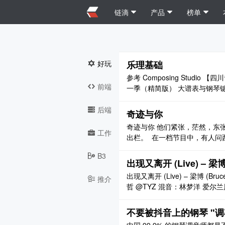
链滴
产品
榜单
好玩
乐理基础
参考 Composing Stud
前端
一季（精简版） 大谱表与钢琴键盘
elmholtz pitch notation)，或者 C
后端
奇迹与你
奇迹与你 他们紧张，茫然，东
工作
出栏。 ‍ 在一档节目中，有人
如何面对自己想成为伟大的欲望
B3
题恰恰揭示了当代人面临的窘境：
出现又离开 (Live) – 梁博 
地狱” 意指 ..
出现又离开 (Live) – 梁博 (
推介
哲 @TYZ 混音：林梦洋 爱尔兰风
盘：张效衡 吉他：Misha Kal
我跟你 本应该 各自好 各自坏 各 
不要被抖音上的钢琴 "调