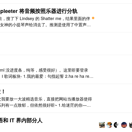
：https://www.bilibili.com/video/BV1qr
leeter 将音频按照乐器进行分轨
了下 Lindsey 的 Shatter me，结果里面的伴
女神的小提琴声给消去了。推测是使用了中置声道
是就想着能不能自己制作消人声的伴奏。 之前看钟
评测（6 分 21 秒处），里面有 ..
html 没进度条，纯等，感受很好）。这里听要登录
歌词板块- 1.我的最爱：勾指起誓 2.ha re ha re y
.阿吽のビーツ Ⅱ 营销号部分 一、纯音乐 风格没有分
in ..
啦！
次我要放一大波精选音乐，直接把网站当播放器使得
列有一点致郁，但依然很好听~ 1.给迷茫的你——
放松一下），想想要怎么做吧~ 3.一封陌生的邀请函送
活力的你！ 5.充满了疑问，究竟是不是呢？——我在
语和 IT 界内部分人