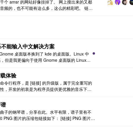
个 amsr 的网站好像挂掉了。 网上搜出来的又都
音频的，也不可能有这么多，这么的精彩吧。 链
易云音乐不能输入中文解决方案
Gnome 桌面版本换到了 kde 的桌面版。Linux 中
存高，但是我更偏向于使用 Gnome 桌面版的 Linux。
说说我在使用这两款桌面版的系统的体验吧。 首
 桌面版，不得不 ..
下载体验
写的命令行程序，是 [链接] 的升级版，属于完全重写的
性，开发的初衷是为程序员提供更优雅的音乐下载
/ [链接] / [链接] / [链接] 一站式音乐搜索和下载。 单
，只需一步，就能搞定 ..
琴谱
曲子的钢琴谱，分享在此。水平有限，谱子里有不
 PNG 图片的压缩包链接如下： [链接] PNG 图片展