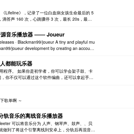
Lifeline》，记录了一位白血病女孩生命最后的 5
秒，滴答声 160 次，心跳骤停 3 次，最长 20s，最短 1
慢 33 次/分。 在酷狗中，实名认证后的人，当从世界中
， 这些人在 ..
音乐播放器 —— Joueur
es · Blackman99/joueur A tiny and playful mu
kman99/joueur development by creating an account
所有人都能玩乐器
应用程序。 如果你是初学者，你可以学会架子鼓、卡
门，你不仅可以通过这个软件编曲，还可以拿起手中
学习新曲。 并且支持下载别人创作的音乐或通过音
是，该软件的初衷是让视力障碍人士也能学习音乐。
下歌单啊 ～
 分轨音乐的离线音乐播放器
pleeter 可以将音乐分为 人声、钢琴声、鼓声、、贝
Hit 就做到了将这个引擎离线到安卓上，分轨后再混音。