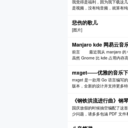
我觉得是福利，因为我下载这几千
是视频，没有纯音频，就算有纯
接：[链接] 提取码：32di
悲伤的歌儿
[图片]
Manjaro kde 网
前言 最近我从 manjaro 的 
虽然 Gnome 比 kde 占用内
但是最后为什么要更换呢？先
先是我用的时间比较长的 Gnome
mxget——优雅的音乐
mxget 是一款用 Go 语言编
版本，全新的设计并支持更多特
体验。 功能特性 [链接] / [链接] 
曲、专辑、歌单以及歌手热门歌曲
《钢铁洪流进行曲》钢
国庆放假的时候抽空编配了这首
少问题，请多多包涵 PDF 文件和
示如下： [图片] [图片] [图片]