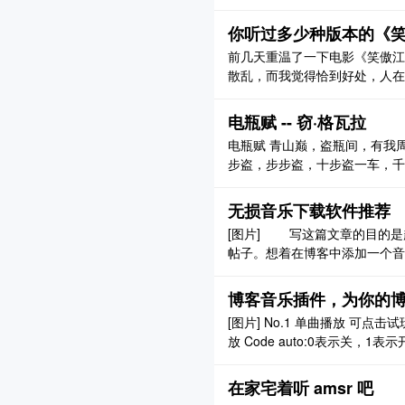
你听过多少种版本的《
前几天重温了一下电影《笑傲江湖
散乱，而我觉得恰到好处，人在
生什么，难以预料。 [图片] 
暗线贯穿其中，这才是让经典之
电瓶赋 -- 窃·格瓦拉
唱无数，花了点时 ..
电瓶赋 青山巅，盗瓶间，有我
步盗，步步盗，十步盗一车，千
不见，必是周某一招见。 强中自
著名思想家，哲学家，文学家；
无损音乐下载软件推荐
的秘密》、 ..
[图片] 写这篇文章的目的是起源于
帖子。想着在博客中添加一个音乐
方文档写了一下吸底模式的播放
博客音乐插件，为你的
[图片] No.1 单曲播放 可点击试玩 auto:1 自动播放 0 反之 id：歌曲 id No.2
放 Code auto:0表示关，1表示开 id：表示你歌单(网易云)的id [图片] No.3 更加人性
在家宅着听 amsr 吧