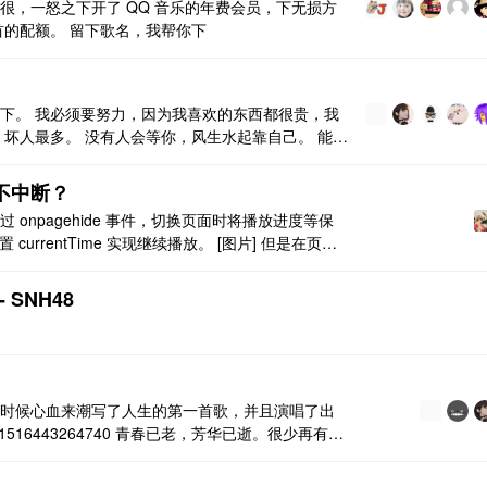
很，一怒之下开了 QQ 音乐的年费会员，下无损方
 首的配额。 留下歌名，我帮你下
下。 我必须要努力，因为我喜欢的东西都很贵，我
，坏人最多。 没有人会等你，风生水起靠自己。 能保
化选择。 你当时所做的，现在所做的，都是爱你的
妈妈写的女儿学习很努力，后来发现她校服上有一句
面不中断？
onpagehide 事件，切换页面时将播放进度等保
设置 currentTime 实现继续播放。 [图片] 但是在页面
不爽。大家有没有什么其他实现方案，站内跳转页
 DIYgod 的网 ..
 SNH48
时候心血来潮写了人生的第一首歌，并且演唱了出
article/1516443264740 青春已老，芳华已逝。很少再有年
爱过的我，早已看透了爱情的模样，只想用一颗纯
留下还未遗失的美好。 明天就 ..