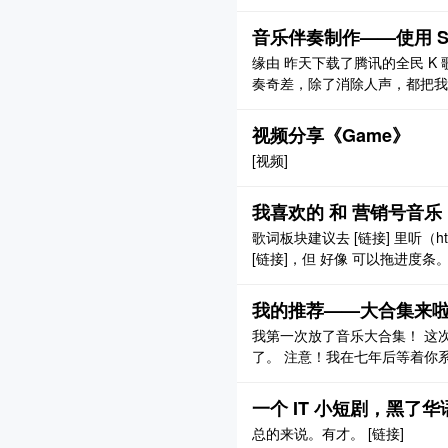
[图片] 使用体验、下载、安装详见我这个视频
4y1c7Lu/ 和这个 ..
音乐伴奏制作——使用 Sp
缘由 昨天下载了腾讯的全民 K 歌，搜
奏奇差，除了消除人声，都把我
消音，所以效果非常不好。 于
文泽的 MacBook(M1) Pro 的
视频分享《Game》
[视频]
我喜欢的 和 营销号音乐
歌词板块建议去 [链接] 里听（
[链接]，但 好像 可以拖进度条。 Ⅰ 
a ハレハレヤ 3.打上火花 4
类，按我印象程度排的名。 1.refra
我的推荐——大合集来
我第一次放了音乐大合集！ 这
了。 注意！我在七年后等着你系
雨过必定天晴 2.来冷静一下（
来，你要拆开吗？ 4.送给充满
一个 IT 小短剧，黑了华
七年后 ..
总的来说。有才。 [链接]