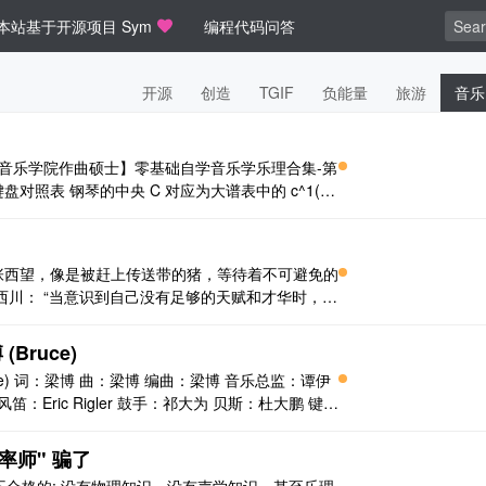
本站基于开源项目 Sym
编程代码问答
开源
创造
TGIF
负能量
旅游
音乐
io 【四川音乐学院作曲硕士】零基础自学音乐学乐理合集-第
对照表 钢琴的中央 C 对应为大谱表中的 c^1(H
4 (Scientific pitch notation)，频率为 $220,\tex ..
张西望，像是被赶上传送带的猪，等待着不可避免的
问西川： “当意识到自己没有足够的天赋和才华时，该
。” 西川最终也没有给出明确的回答 然而，这个问
 “理想很丰满，现实却很骨感” 萨特说：“他人即
(Bruce)
Bruce) 词：梁博 曲：梁博 编曲：梁博 音乐总监：谭伊
笛：Eric Rigler 鼓手：祁大为 贝斯：杜大鹏 键
inin 和声：秋子/李郡洲 乐器技师：于磊 调音：杨光
..
率师" 骗了