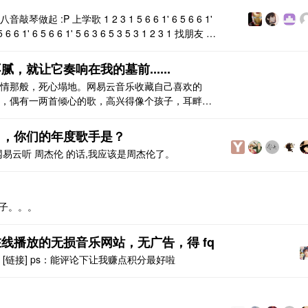
:P 上学歌 1 2 3 1 5 6 6 1' 6 5 6 6 1'
 5 6 6 1' 6 5 6 6 1' 5 6 3 6 5 3 5 3 1 2 3 1 找朋友 5 6
，就让它奏响在我的墓前......
情那般，死心塌地。网易云音乐收藏自己喜欢的
，偶有一两首倾心的歌，高兴得像个孩子，耳畔循
荐一首也不中意，心情竟有些失落，于是转向收藏
经那么喜欢的歌，也有些黯然失色，没有厌倦，只
了，你们的年度歌手是？
瞬间 ..
易云听 周杰伦 的话,我应该是周杰伦了。
日子。。。
线播放的无损音乐网站，无广告，得 fq
[链接] ps：能评论下让我赚点积分最好啦