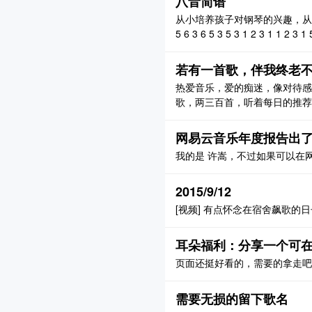
八音简谱
从小培养孩子对钢琴的兴趣，从八音敲琴做起 
5 6 3 6 5 3 5 3 1 2 3 1 1 2 3 1
5 6 5 6 5 5 1' 7 6 5 ..
若有一首歌，伴我终老不腻
热爱音乐，爱的痴迷，像对待感
歌，两三百首，听着每日的推荐
环好几天。偶尔好几天，每日推
喜欢列表里的那几百首，发现曾
网易云音乐年度报告出
是没有那时听歌的感情了吧！这一
我的是 许嵩，不过如果可以在网
2015/9/12
[视频] 有点怀念在宿舍飙歌的
耳朵福利：分享一个可在
页面还挺好看的，需要的拿走吧 
需要无损的留下歌名