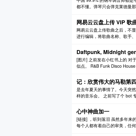
中国 99.9% 的钢琴调音师
都不懂。弹琴只会弹克莱德曼那
口，什么“调率不是调音” “根
就是阿里那套 “赋能，抓手，拉
网易云云盘上传 VIP 
调音 ..
网易云云盘上传歌曲之后，不显
进行编辑，将歌曲名称、歌手、歌
片] 然后上传之后查看，封面和信
曲，上传之后，识别成 vip 歌曲
Daftpunk, Midnight ge
[图片] 之前发在小红书上的 
似点。 R&B Funk Disco H
记：欣赏伟大的马勒第
是去年夏天的事情了。今天突然
样的音乐会。 之前写了个 bo
勒关键词就发邮件提醒。刚收到邮
真有乐团演马勒了。立马订票付
心中神曲加一
百度了 “国内 ..
[链接] ，听到落泪 虽然多年
每个人都有着自己的审美，任何
作品的触动力之强让我忍不住想