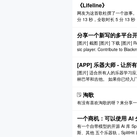
《Lifeline》
网友为这首歌杜撰了一个故事。 《
分 13 秒，全歌时长 5 分 13 
1s，最快心率 39 次/分，最
抹去时，他们的账号也会永远封存
分享一个新写的多平台开源
[图片] 截图 [图片] 下载 [图片] Releas
sic player. Contribute to Blac
on GitHub. ..
[APP] 乐器大师 - 让
[图片] 适合所有人的乐器学习
林巴琴和吉他。 如果你已经入
的乐器借助该软件的阅谱功能来
乐库分享你的杰作。 最重要的
淘歌
当打开屏幕阅读器并 ..
有没有喜欢淘歌的呀？来分享一
一个商机：可以使用 AI
有一个自带模型的开源 Ai 库 S
斯、其他 五个乐器轨，Split