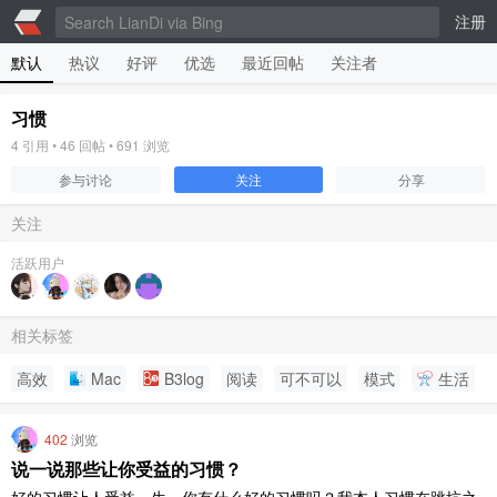
注册
默认
热议
好评
优选
最近回帖
关注者
习惯
4
引用 •
46
回帖 •
691
浏览
参与讨论
关注
分享
关注
活跃用户
相关标签
高效
Mac
B3log
阅读
可不可以
模式
生活
402
浏览
说一说那些让你受益的习惯？
好的习惯让人受益一生，你有什么好的习惯吗？我本人习惯在跳坑之