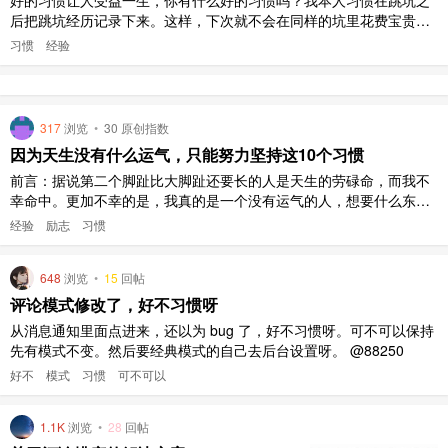
后把跳坑经历记录下来。这样，下次就不会在同样的坑里花费宝贵的
时间，觉得有必要还会总结一下写成文字。那么你呢？
习惯
经验
317
浏览
•
30 原创指数
因为天生没有什么运气，只能努力坚持这10个习惯
前言：据说第二个脚趾比大脚趾还要长的人是天生的劳碌命，而我不
幸命中。更加不幸的是，我真的是一个没有运气的人，想要什么东西
都要比别人多花好几倍的力气。我也想过放弃，但是又不想妥协于一
经验
励志
习惯
生的平庸，只能一步一步艰难地向上爬。 [图片] 有人说，好的习惯可
以改变一个人的一生，究竟是真是假，只有实践过的人才知道。坚持
648
浏览
•
15
回帖
这10个习惯， ..
评论模式修改了，好不习惯呀
从消息通知里面点进来，还以为 bug 了，好不习惯呀。可不可以保持
先有模式不变。然后要经典模式的自己去后台设置呀。 @88250
好不
模式
习惯
可不可以
1.1K
浏览
•
28
回帖