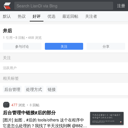
注册
默认
热议
好评
优选
最近回帖
关注者
井后
1
引用 •
8
回帖 •
468
浏览
参与讨论
关注
分享
关注
活跃用户
相关标签
后台管理
处理方式
链接
477
浏览
•
8
回帖
后台管理中链接#后的部分
[图片] 如图，#后的 tools/others 这个在程序中
它是怎么处理的？我找了半天没找到啊 @8825