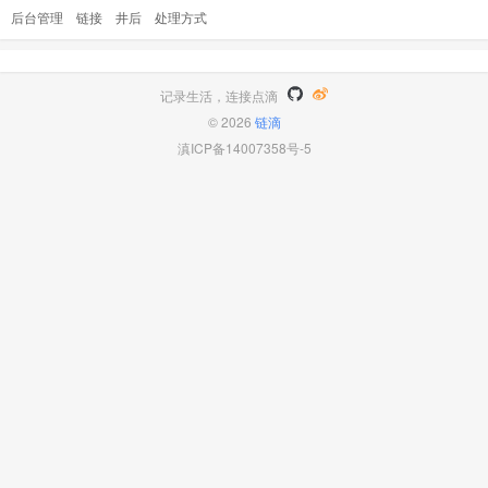
0 @Vanessa [图片] 另外，如上图，我在 @ 人
后台管理
链接
井后
处理方式
的时候，它跳出来的这个框，然后点了，只有名
字。发表后也只有名字，没有 @ 成功的。这属
于 bug 吗？而且这个框跳出来后还去不掉 Vane
记录生活，连接点滴
ssa
© 2026
链滴
滇ICP备14007358号-5