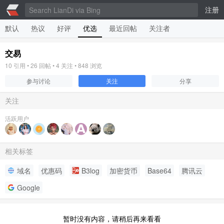
注册
默认
热议
好评
优选
最近回帖
关注者
交易
10
引用 •
26
回帖 •
4
关注 •
848
浏览
参与讨论
关注
分享
关注
活跃用户
相关标签
域名
优惠码
B3log
加密货币
Base64
腾讯云
Google
暂时没有内容，请稍后再来看看