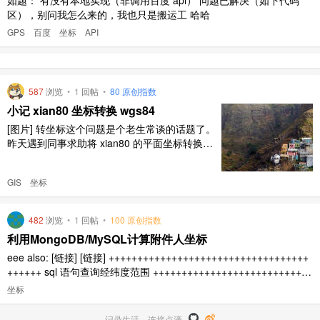
区），别问我怎么来的，我也只是搬运工 哈哈
GPS
百度
坐标
API
587
浏览
•
1
回帖
•
80 原创指数
小记 xian80 坐标转换 wgs84
[图片] 转坐标这个问题是个老生常谈的话题了。
昨天遇到同事求助将 xian80 的平面坐标转换到
2000 下。 想了一下，因为暂时还没有现成的 2
000 的 dwg 数据可用，只能暂时以 wgs84 的为
GIS
坐标
准了，然而有个问题，经纬度下 84 和 2000 基
本一致，平面坐标这个就有点吃不准了，因为投
影不一样。这个还需 ..
482
浏览
•
1
回帖
•
100 原创指数
利用MongoDB/MySQL计算附件人坐标
eee also: [链接] [链接] +++++++++++++++++++++++++++++++++++
++++++ sql 语句查询经纬度范围 ++++++++++++++++++++++++++++
+++++++++++++ `create table x (name varchar(32), x decim ..
坐标
记录生活，连接点滴