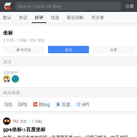
注册
默认
热议
好评
优选
最近回帖
关注者
坐标
3
引用 •
7
回帖 •
556
浏览
参与讨论
关注
分享
关注
活跃用户
相关标签
GIS
GPS
B3log
百度
API
782
浏览
•
5
回帖
gps坐标->百度坐标
如题： 有没有本地实现（非调用百度 api） 问题已解决（如下代码