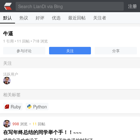
注册
默认
热议
好评
优选
最近回帖
关注者
牛逼
1
引用 •
11
回帖 •
718
浏览
参与讨论
关注
分享
关注
活跃用户
相关标签
Ruby
Python
998
浏览
•
11
回帖
在写年终总结的同学举个手！！~~~
感觉自己啥也没干~~~~,又到了吹牛逼的时刻了。