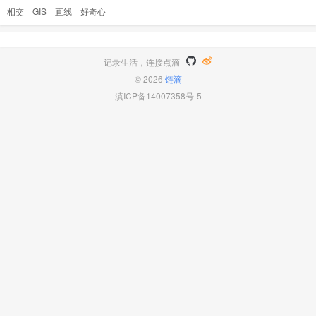
是求个两条直线(其实是线段)是否能相交的问题呀，应该网上有算法
相交
GIS
直线
好奇心
的 他们 gis 的人还是说不懂没做过不会，尼玛我已经告诉你怎么做
了，难道不好奇这个问题吗？ 下午和一个美工聊天，我说现在前端很
..
记录生活，连接点滴
© 2026
链滴
滇ICP备14007358号-5