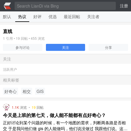
注册
默认
热议
好评
优选
最近回帖
关注者
直线
1
引用 •
19
回帖 •
455
浏览
参与讨论
关注
分享
关注
活跃用户
相关标签
好奇心
相交
GIS
1.1K
浏览
•
19
回帖
今天是上班的第七天，做人能不能都有点好奇心？
正好讨论到某个问题的时候，有一个地图的需求，判断两条路是否相
交 于是我问他们做 gis 的人能做吗，他们说没做过 我跟他们说。这就