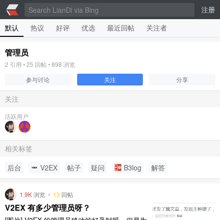
注册
默认
热议
好评
优选
最近回帖
关注者
管理员
2
引用 •
25
回帖 •
898
浏览
参与讨论
关注
分享
关注
活跃用户
相关标签
后台
V2EX
帖子
疑问
B3log
解答
1.9K
浏览
•
13
回帖
V2EX 有多少管理员呀？
[图片] V2EX 的管理员移动的好及时呀。但是为