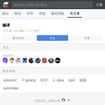
注册
默认
热议
好评
优选
最近回帖
关注者
编译
17
引用 •
22
回帖 •
1103
浏览
参与讨论
关注
分享
关注
活跃用户
相关标签
autoconf
golang
GCC
Java
npm
链接
automake
记录生活，连接点滴