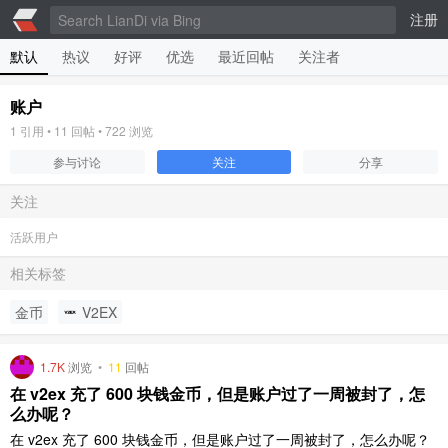
注册
默认
热议
好评
优选
最近回帖
关注者
账户
1
引用 •
11
回帖 •
722
浏览
参与讨论
关注
分享
关注
活跃用户
相关标签
金币
V2EX
1.7K
浏览
•
11
回帖
在 v2ex 充了 600 块钱金币，但是账户过了一周被封了，怎
么办呢？
在 v2ex 充了 600 块钱金币，但是账户过了一周被封了，怎么办呢？