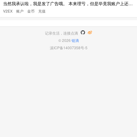
当然我承认啦，我是发了广告哦。 本来理亏，但是毕竟我账户上还有
几百块广告费用啊！
V2EX
账户
金币
充值
记录生活，连接点滴
© 2026
链滴
滇ICP备14007358号-5