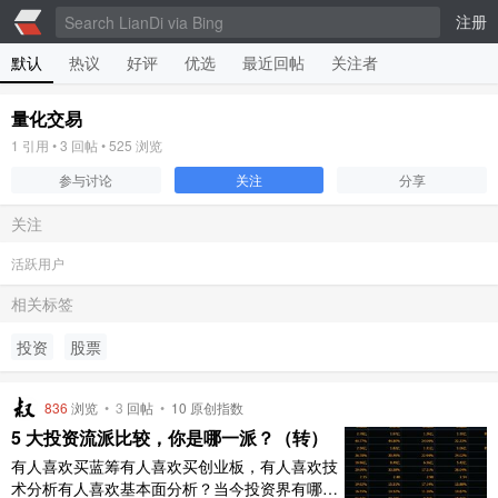
注册
默认
热议
好评
优选
最近回帖
关注者
量化交易
1
引用 •
3
回帖 •
525
浏览
参与讨论
关注
分享
关注
活跃用户
相关标签
投资
股票
836
浏览
•
3
回帖
•
10 原创指数
5 大投资流派比较，你是哪一派？（转）
有人喜欢买蓝筹有人喜欢买创业板，有人喜欢技
术分析有人喜欢基本面分析？当今投资界有哪些