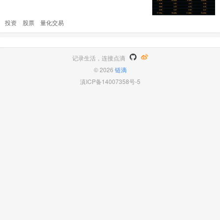
主流投资方法？各自的主张是什么？今天火星君
来给大家做一个具体的分享。 五种主流投资模
投资
股票
量化交易
式 当今世界有五种投资模式占据统治地位，我
们来认认各自流派的祖师爷： （1）价值投资者
他们依靠对公司财务表现的基础分析找出那些市
场价格低于其内在价值（ ..
记录生活，连接点滴
© 2026
链滴
滇ICP备14007358号-5