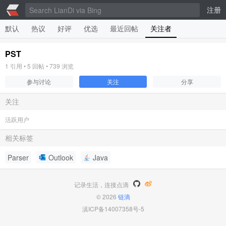
注册
默认
热议
好评
优选
最近回帖
关注者
PST
1
引用 •
5
回帖 •
739
浏览
参与讨论
关注
分享
关注
活跃用户
相关标签
Parser
Outlook
Java
记录生活，连接点滴
© 2026
链滴
滇ICP备14007358号-5