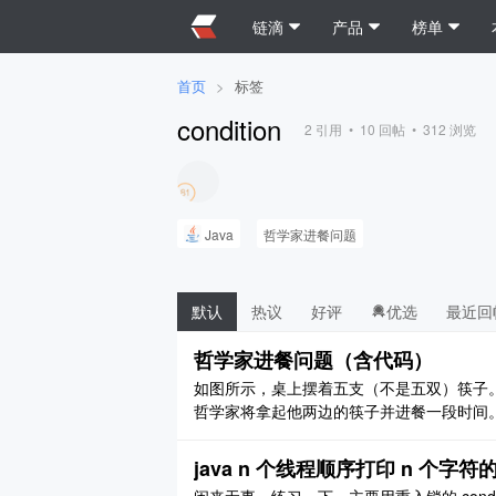
链滴
产品
榜单
首页
>
标签
condition
2
引用 •
10
回帖 •
312
浏览
Java
哲学家进餐问题
默认
热议
好评
优选
最近回
哲学家进餐问题（含代码）
如图所示，桌上摆着五支（不是五双）筷子。
哲学家将拿起他两边的筷子并进餐一段时间。进餐
com.my.diningphilosopherscondition; import 
java n 个线程顺序打印 n 个字