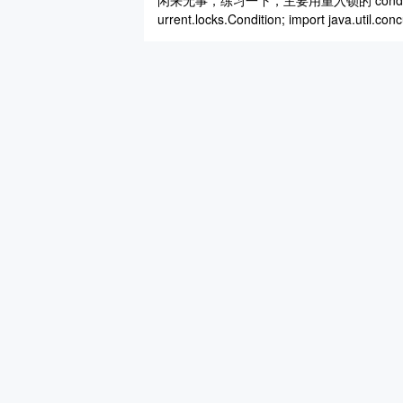
闲来无事，练习一下，主要用重入锁的 condition 解决
urrent.locks.Condition; import java.util.con