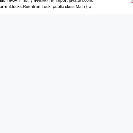
了 notify 的效率问题 import java.util.conc
current.locks.ReentrantLock; public class Main { p ..