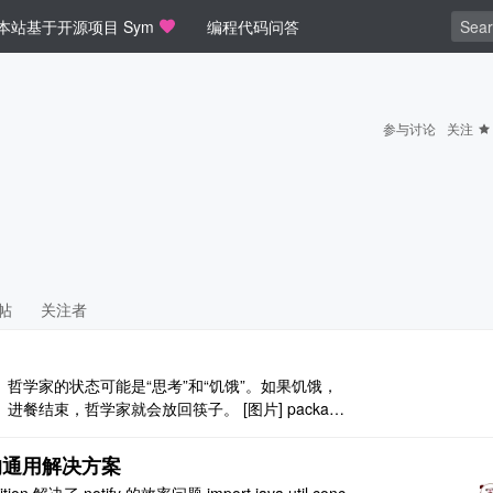
本站基于开源项目 Sym
编程代码问答
参与讨论
关注
帖
关注者
哲学家的状态可能是“思考”和“饥饿”。如果饥饿，
结束，哲学家就会放回筷子。 [图片] package
java.util.concurrent.loc ..
符的通用解决方案