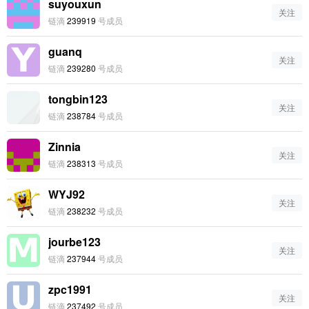
suyouxun
关注
链滴
239919
号成员
guanq
关注
链滴
239280
号成员
tongbin123
关注
链滴
238784
号成员
Zinnia
关注
链滴
238313
号成员
WYJ92
关注
链滴
238232
号成员
jourbe123
关注
链滴
237944
号成员
zpc1991
关注
链滴
237492
号成员