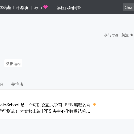
本站基于开源项目 Sym
编程代码问答
参与讨论
关注
数据结构
帖
关注者
ProtoSchool 是一个可以交互式学习 IPFS 编程的网
测试！ 本文接上篇 IPFS 去中心化数据结构
无环图（DAG） 正如我们所讨论的，去中心化的 Web