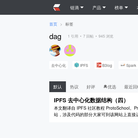
链滴
产品
榜单
首页
>
标签
dag
1
引用 •
7
回帖 •
945
浏览
去中心化
IPFS
B3log
Spark
默认
热议
好评
优选
最近回
IPFS 去中心化数据结构（四）
本文翻译自 IPFS 社区教程 ProtoSchool。
站，涉及代码的部分大家可到该网站上直接运行
（三）。 LESSION 5 - 默克尔树和有向
依赖于链 ..