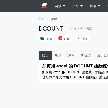
链滴
产品
榜单
首页
>
标签
DCOUNT
1
引用 •
683
浏览
Excel
B3log
办公软件
默认
热议
好评
优选
最近回
如何用 excel 的 DCOUNT 
如何用 excel 的 DCOUNT 函数统计满
容是教大家怎样用 DCOUNT 函数统计满
数；或是小于 8 的人数等等；达到设定的条件
=DCOUNT(A1:B ..