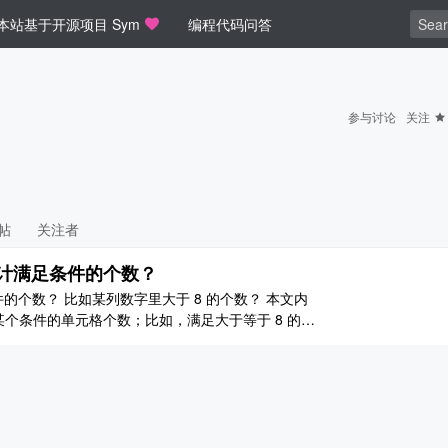
本站基于开源项目 Sym
编程代码问答
参与讨论
关注
帖
关注者
函数统计满足条件的个数？
足条件的个数？ 比如某列数字里大于 8 的个数？ 本文内
足某个条件的单元格个数；比如，满足大于等于 8 的人
统计出个数。 [图片] 在 D3 单元格输入统计公式：