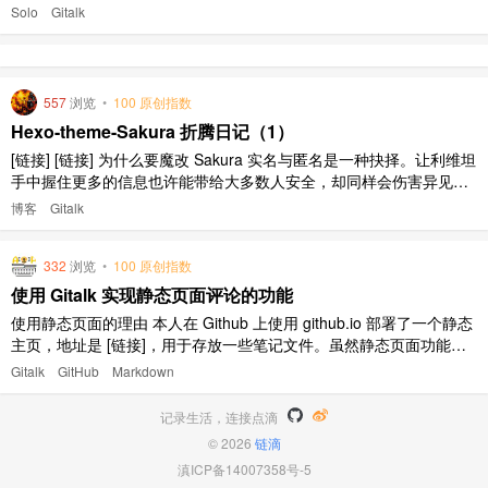
该问题。 解决方案是引入 [链接] 作为默认评论组件，它会将评论数据
Solo
Gitalk
保存到用户自己的 GitHub 仓库 issues 里。在集成 Gitalk 后，Solo 评
论功能方面 ..
557
浏览
•
100 原创指数
Hexo-theme-Sakura 折腾日记（1）
[链接] [链接] 为什么要魔改 Sakura 实名与匿名是一种抉择。让利维坦
手中握住更多的信息也许能带给大多数人安全，却同样会伤害异见
者。而事实证明，异见者并不总是出于恶意动机。何况“对事不对人”
博客
Gitalk
“针对观点而非质疑动机”也是公共说理的基本素养。然而，有一些国
家的政府却不允许任何匿名性的存在，无论是纸质出版的匿名性还是
332
浏览
•
100 原创指数
..
使用 Gitalk 实现静态页面评论的功能
使用静态页面的理由 本人在 Github 上使用 github.io 部署了一个静态
主页，地址是 [链接]，用于存放一些笔记文件。虽然静态页面功能
少，自动化程度低，不过 github.io 的优点在于页面完全随自己设计，
Gitalk
GitHub
Markdown
html,css 和 javascript 全部随由自己安排，同时不需要自己的服务器
资源。而且不少 ..
记录生活，连接点滴
© 2026
链滴
滇ICP备14007358号-5