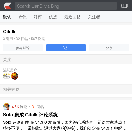
注册
默认
热议
好评
优选
最近回帖
关注者
Gitalk
3
引用 •
32
回帖 •
567
浏览
参与讨论
关注
分享
关注
活跃用户
相关标签
4.5K
浏览
•
31
回帖
Solo 集成 Gitalk 评论系统
Solo 评论组件 在 v4.3.0 发布后，因为评论系统的问题给大家造成了
很多不便，非常抱歉。通过大家的[链接]，我们决定在 v4.3.1 中解决