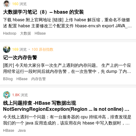
160
浏览
大数据学习笔记（8）-- hbase 的安装
下载 hbase 附上官网地址 [链接] 上传 habse 解压缩，重命名不做缀
述 配置 habse 主要修改三个配置文件 hbase-env.sh export JAVA_H
OME=/root/apps/jdk1.7.0_67 export HBASE_MANAGES_ZK=false
Hadoop
大数据
HBase
hbase-site.xml ..
169
浏览
•
100 原创指数
记一次内存告警
[图片] 今天给大家分享一次生产上遇到的内存问题。 生产上的一个应
用经常运行一段时间后就内存告警，在一次告警中，先 dump 了内存
下来，然后再重启了应用。 dump 命令： jmap -dump:format=b,file=
B3log
HBase
内存告警
memory.pro {pid} 用 VisualVM 打开文件，看了一下，发现占用很高
的是 ..
1.8K
浏览
线上问题排查 -HBase 写数据出现
NotServingRegionException(Region ... is not online) 异
常
今天线上遇到一个问题：有一台服务器的 cpu 持续冲高，排查发现是
我们的一个 java 应用造成的，该应用在向 hbase 中写入数据时，日
志不断地打印下面的异常： org.apache.hadoop.hbase.NotServingR
HBase
Java
egionException: Region iot_flow_cdr_201811 ..