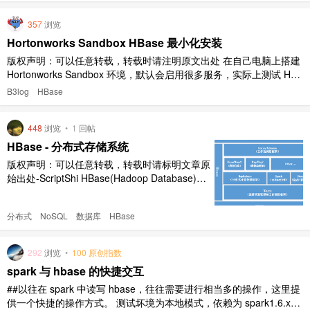
357
浏览
Hortonworks Sandbox HBase 最小化安装
版权声明：可以任意转载，转载时请注明原文出处 在自己电脑上搭建
Hortonworks Sandbox 环境，默认会启用很多服务，实际上测试 HBa
se 只需要有 HDFS/HBase/ZooKeeper 就够了，这里说一下怎么禁用
B3log
HBase
其他服务。 进入 Ambari->Dashboard 页面,将除了 HDFS/HB ..
448
浏览
•
1
回帖
HBase - 分布式存储系统
版权声明：可以任意转载，转载时请标明文章原
始出处-ScriptShi HBase(Hadoop Database)来
自于 Apache 组织，早起隶属于 Hadoop 项
目，是其下的一个开源子项目，到目前成长为一
分布式
NoSQL
数据库
HBase
个独立的顶级开源项目。本文从相对底层的角度
讲一下 HBase。 [图片] Hbase 在 Hadoop 生态
..
292
浏览
•
100 原创指数
spark 与 hbase 的快捷交互
##以往在 spark 中读写 hbase，往往需要进行相当多的操作，这里提
供一个快捷的操作方式。 测试坏境为本地模式，依赖为 spark1.6.x，