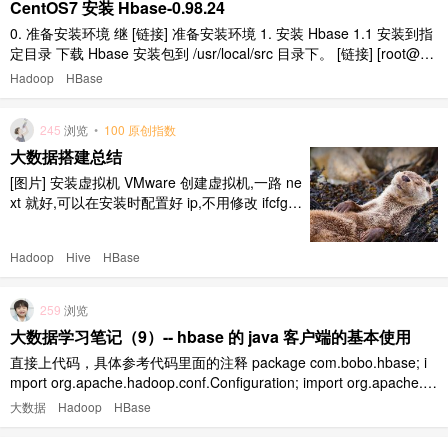
CentOS7 安装 Hbase-0.98.24
0. 准备安装环境 继 [链接] 准备安装环境 1. 安装 Hbase 1.1 安装到指
定目录 下载 Hbase 安装包到 /usr/local/src 目录下。 [链接] [root@m
aster /usr/local/src]# ls hbase-0.98.24-hadoop1-bin.tar.gz hbase-0
Hadoop
HBase
..
245
浏览
•
100 原创指数
大数据搭建总结
[图片] 安装虚拟机 VMware 创建虚拟机,一路 ne
xt 就好,可以在安装时配置好 ip,不用修改 ifcfg-e
nd33 文件 先创建一个模板虚拟机出来,后面的
其他机器可以在这基础上克隆,模板机需要修改
Hadoop
Hive
HBase
的: 配置好 ip(ping locahost/网关/外网都能 ping
通即可) 关闭防火墙 systemc ..
259
浏览
大数据学习笔记（9）-- hbase 的 java 客户端的基本使用
直接上代码，具体参考代码里面的注释 package com.bobo.hbase; i
mport org.apache.hadoop.conf.Configuration; import org.apache.h
adoop.hbase.Cell; import org.apache.hadoop.hbase.CellS ..
大数据
Hadoop
HBase