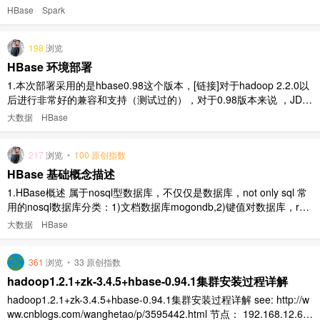
hbase0.98，以及 spark-hbase-connector。这里需要说明的是，这种
HBase
Spark
读写的方式没有提供原生 api 中的各种过滤接口，因此，适合进行归
档的应用场景 ..
198
浏览
HBase 环境部署
1.本次部署采用的是hbase0.98这个版本，[链接]对于hadoop 2.2.0以
后进行非常好的兼容和支持（测试过的），对于0.98版本来说 ，JDK
版本选择7 2.在搭建之前先把Hadoop和ZK的进程启动 1)启动zk: # bi
大数据
HBase
n/zkServer.sh start 2)启动hdfs: 启动namenode节 ..
217
浏览
•
100 原创指数
HBase 基础概念描述
1.HBase概述 属于nosql型数据库，不仅仅是数据库，not only sql 常
用的nosql数据库分类：1)文档数据库mogondb,2)键值对数据库，redi
s、memcache,3)hbase分布式数据库 2.数据库的主要的种类 1)MyS
大数据
HBase
QL，属于oracle公司，3306，中小型企业居多，有社区版（免 ..
361
浏览
•
33 原创指数
hadoop1.2.1+zk-3.4.5+hbase-0.94.1集群安装过程详解
hadoop1.2.1+zk-3.4.5+hbase-0.94.1集群安装过程详解 see: http://w
ww.cnblogs.com/wanghetao/p/3595442.html 节点： 192.168.12.66