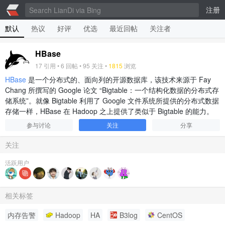
注册
默认
热议
好评
优选
最近回帖
关注者
HBase
17
引用 •
6
回帖 •
95
关注 •
1815
浏览
HBase
是一个分布式的、面向列的开源数据库，该技术来源于 Fay
Chang 所撰写的 Google 论文 “Bigtable：一个结构化数据的分布式存
储系统”。就像 Bigtable 利用了 Google 文件系统所提供的分布式数据
存储一样，HBase 在 Hadoop 之上提供了类似于 Bigtable 的能力。
参与讨论
关注
分享
关注
活跃用户
相关标签
内存告警
Hadoop
HA
B3log
CentOS