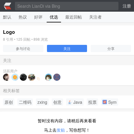
注册
默认
热议
好评
优选
最近回帖
关注者
Logo
8
引用 •
125
回帖 •
898
浏览
参与讨论
关注
分享
关注
活跃用户
相关标签
原创
二维码
zxing
创意
Java
投票
Sym
暂时没有内容，请稍后再来看看
马上去
发贴
，写你想写！