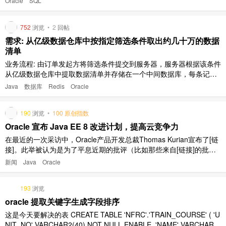
Oracle
SQL
声明 3 3、 流程控制语句 5 3.1条件 ..
752
浏览
•
2
回帖
需求: 从亿级数据仓库中按指定筛选条件取出约几十万的数据
清单
业务流程: 由订单发起方将筛选条件提交到服务器，服务器根据该条件
从亿级数据仓库中提取数据清单并存储在一个中间数据库，每条记录
都有一个唯一标识符，第三方平台提供该唯一标识符每次查询一条记
Java
数据库
Redis
Oracle
录。整个过程是多并发且异步进行的。 目前数据仓库用的是 Oracle，
中间数据库尚未确定要用什么，由于需求方对查询时效要求较高，希
190
浏览
•
100 原创指数
望可以 ..
Oracle 宣布 Java EE 8 改进计划，提高云竞争力
在最近的一次采访中，Oracle产品开发总裁Thomas Kurian宣布了[链
接]。此举被认为是为了平息近期的批评（比如那些来自[链接]的批
评）和工作分歧（如[链接]）。目前的信息还很少，更多细节会在Jav
新闻
Java
Oracle
aOne 2016大会上公布。 Java开发社区越来越担心Java EE的未来发
展。此前，在今年5月，JCP执行 ..
193
浏览
oracle 提取关键字生成字段排序
这是今天要解决的表 CREATE TABLE 'NFRC'.'TRAIN_COURSE' ( 'U
NIT_NO' VARCHAR2(40) NOT NULL ENABLE, 'NAME' VARCHAR2