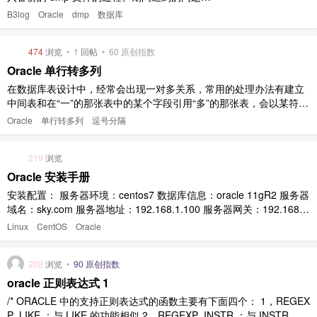
及对应的解决方法。大多数内容都是百度边查边
B3log
Oracle
dmp
数据库
操作的，欢迎大家指正。 二、步骤 准备需要导
入的 DMP 文件 将导出的 DMP 文件上传到准备
474
浏览
•
1
回帖
•
60 原创指数
导入的数据库服务器上 创建新用户 a. 创建用
户： create user l ..
Oracle 单行转多列
在数据库表设计中，经常会出现一对多关系，常用的处理办法有建立
中间表和在“一”的那张表中的某个字段引用“多”的那张表，会以某符号
分隔存储在表中。 但是在实际运用的过程中可能会用到分隔符引用的
Oracle
单行转多列
逗号分隔
列需要转多行的需求，这时候我们一般会有两种处理办法： 写函数方
法 正则表达式 比较而言第二种更加方便快捷，本文详细介绍第二种方
219
浏览
式。 ..
Oracle 安装手册
安装配置： 服务器环境：centos7 数据库信息：oracle 11gR2 服务器
域名：sky.com 服务器地址：192.168.1.100 服务器网关：192.168.
1.254 服务器 HOSTNAME: sky.com 1.安装需要的安装包 ># sudo yu
Linux
CentOS
Oracle
m install binutils-2. ..
202
浏览
•
90 原创指数
oracle 正则表达式 1
/* ORACLE 中的支持正则表达式的函数主要有下面四个： 1，REGEX
P_LIKE ：与 LIKE 的功能相似 2，REGEXP_INSTR ：与 INSTR 的