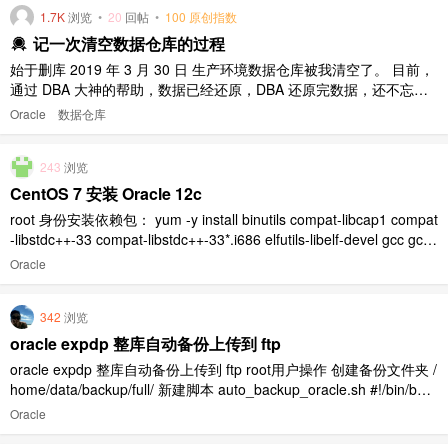
1.7K
浏览
•
20
回帖
•
100 原创指数
记一次清空数据仓库的过程
始于删库 2019 年 3 月 30 日 生产环境数据仓库被我清空了。 目前，
通过 DBA 大神的帮助，数据已经还原，DBA 还原完数据，还不忘安
慰我，让我不要有什么心里负担；其他同事也一起安慰我…… 同事打
Oracle
数据仓库
趣的说：毕竟删过库，也算没白当一回程序员。 领导轻描淡写的说：
那赶紧想办法恢复回来吧。 在他们看来，也许数据删了 ..
243
浏览
CentOS 7 安装 Oracle 12c
root 身份安装依赖包： yum -y install binutils compat-libcap1 compat
-libstdc++-33 compat-libstdc++-33*.i686 elfutils-libelf-devel gcc gcc-
c++ glibc*.i686 glibc glibc-dev ..
Oracle
342
浏览
oracle expdp 整库自动备份上传到 ftp
oracle expdp 整库自动备份上传到 ftp root用户操作 创建备份文件夹 /
home/data/backup/full/ 新建脚本 auto_backup_oracle.sh #!/bin/bas
h set -euxo pipefail . /etc/profile . ~/.bash_profile b ..
Oracle