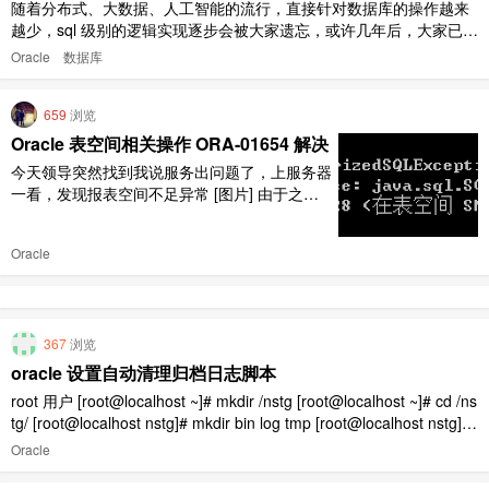
随着分布式、大数据、人工智能的流行，直接针对数据库的操作越来
越少，sql 级别的逻辑实现逐步会被大家遗忘，或许几年后，大家已经
忘记了还能在 sql 级别实现逻辑了吧，不过假如你接到一个遗产类型
Oracle
数据库
的项目，或许会看到一些 sql 级别的逻辑，这一定会让你无所适从
吧。使用 sql 操作数据库已经有五六年的时间了，从 oracl ..
659
浏览
Oracle 表空间相关操作 ORA-01654 解决
今天领导突然找到我说服务出问题了，上服务器
一看，发现报表空间不足异常 [图片] 由于之前
没有过扩容 Oracle 表空间的经验，所以边 Goo
gle 边操作，解决了问题。过程记录一下方便日
Oracle
后查阅。 表空间容量指标查询 首先查询一下各
个表空间的使用情况。 SELECT TABLESPACE
_NAME '表空间', To_ ..
367
浏览
oracle 设置自动清理归档日志脚本
root 用户 [root@localhost ~]# mkdir /nstg [root@localhost ~]# cd /ns
tg/ [root@localhost nstg]# mkdir bin log tmp [root@localhost nstg]#
chown -R oracle:oinstall / ..
Oracle