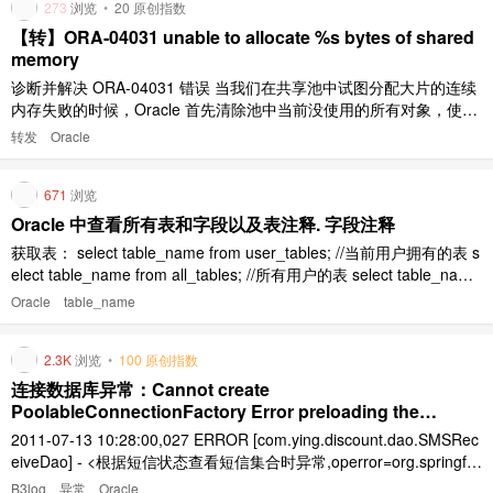
273
浏览
•
20 原创指数
【转】ORA-04031 unable to allocate %s bytes of shared
memory
诊断并解决 ORA-04031 错误 当我们在共享池中试图分配大片的连续
内存失败的时候，Oracle 首先清除池中当前没使用的所有对象，使空
闲内存块合并。如果仍然没有足够大单个的大块内存满足请求,就会产
转发
Oracle
生 ORA-04031 错误。 当这个错误出现的时候你得到的错误解释信息
类似如下: 04031, 00000, 'un ..
671
浏览
Oracle 中查看所有表和字段以及表注释. 字段注释
获取表： select table_name from user_tables; //当前用户拥有的表 s
elect table_name from all_tables; //所有用户的表 select table_name
from dba_tables; //包括系统表 select table_name fro ..
Oracle
table_name
2.3K
浏览
•
100 原创指数
连接数据库异常：Cannot create
PoolableConnectionFactory Error preloading the
connection pool
2011-07-13 10:28:00,027 ERROR [com.ying.discount.dao.SMSRec
eiveDao] - <根据短信状态查看短信集合时异常,operror=org.springfra
mework.jdbc.CannotGetJdbcConnectionException: **C ..
B3log
异常
Oracle