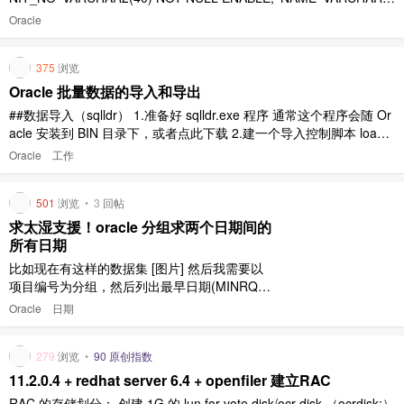
(200), 'COURSE_TYPE1' VARCHAR2(4), 'COURSE_TYPE2' VARC
Oracle
HAR2 ..
375
浏览
Oracle 批量数据的导入和导出
##数据导入（sqlldr） 1.准备好 sqlldr.exe 程序 通常这个程序会随 Or
acle 安装到 BIN 目录下，或者点此下载 2.建一个导入控制脚本 loadC
ontrol.ctl 文件内容如下： LOAD DATA INFILE '1.txt' --要导入的数据
Oracle
工作
文件，也可以是csv的文件 INTO TA ..
501
浏览
•
3
回帖
求太湿支援！oracle 分组求两个日期间的
所有日期
比如现在有这样的数据集 [图片] 然后我需要以
项目编号为分组，然后列出最早日期(MINRQ)
到最近日期(MAXRQ)之间所有的日期。 像这
Oracle
日期
样： [图片] 我已经不行了，求点化... 我已经不
行了，求点化... 我已经不行了，求点化...
279
浏览
•
90 原创指数
11.2.0.4 + redhat server 6.4 + openfiler 建立RAC
RAC 的存储划分： 创建 1G 的 lun for vote disk/ocr disk （ocrdisk:）