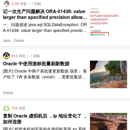
用： 如果需要经常执行某项复杂查询，可以基
3.3K
浏览
•
1
回帖
于这个复杂查 ..
记一次生产问题解决 ORA-01438: value
larger than specified precision allowed
for this column
一、问题描述 java.sql.SQLDataException: OR
A-01438: value larger than specified precision
allowed for this column 二、问题百度 1、错误
Java
Oracle
说明 ORA-01438，发生此错误的原因在于我们
插入的数据长度超过了字段指定的字段 ..
610
浏览
•
1
回帖
Oracle 中使用游标批量刷新数据
[图片] Oracle 中两个表批量更新数据 场景： 客
户给了 1W 多条数据（excel），需要批量进行
数据库更新。 主表 A 条件匹配字段：name,mo
bile 主表 A 更新字段：certificatenum 创建临时
Oracle
表 B 与这三个字段匹配并导入数据 DML（Data
Manipuation Language ..
358
浏览
复制 Oracle 虚拟机后 ，ip 地址变化了 ，
如何连接
[图片] 想把本机的安装的在虚拟机里面 xp 系统