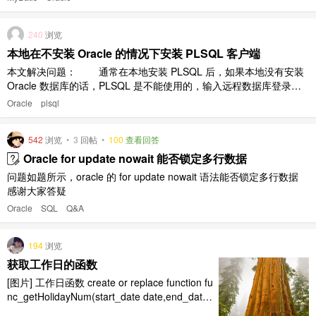
NO (NOTYPE IN VARCHAR2, NOLIMIT IN VARCHAR2 ..
240
浏览
本地在不安装 Oracle 的情况下安装 PLSQL 客户端
本文解决问题： 通常在本地安装 PLSQL 后，如果本地没有安装
Oracle 数据库的话，PLSQL 是不能使用的，输入远程数据库登录信
息会提示：“Oracle Client 没有正确安装”。这个问题 Oracle 官方是有
Oracle
plsql
解决方案的，本文在假定本地已经正常安装 PLSQL 的情况下，给出
以下步骤予以参考。 解决 ..
542
浏览
•
3
回帖
•
100
查看回答
Oracle for update nowait 能否锁定多行数据
问题如题所示，oracle 的 for update nowait 语法能否锁定多行数据
感谢大家答疑
Oracle
SQL
Q&A
194
浏览
获取工作日的函数
[图片] 工作日函数 create or replace function fu
nc_getHolidayNum(start_date date,end_date
date) return number is /****************************