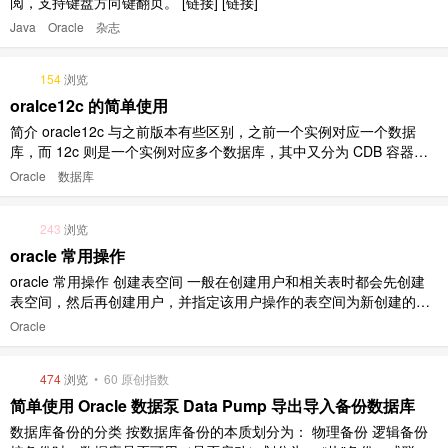
阅，支持键盘方向键翻页。 [链接] [链接]
Java
Oracle
杂志
154
浏览
oralce12c 的简单使用
简介 oracle12c 与之前版本有些区别，之前一个实例对应一个数据
库，而 12c 则是一个实例对应多个数据库，其中又分为 CDB 容器数
据库和 PDB 插拔数据库。一般 sqlplus 默认登录的是 CDB 登录 # 打
Oracle
数据库
开cmd sqlplus /nolog conn sys/123 as sysdba; #123 ..
243
浏览
oracle 常用操作
oracle 常用操作 创建表空间 一般在创建用户和相关表时都会先创建
表空间，然后再创建用户，并指定该用户操作的表空间为新创建的表
空间，防止不同的用户之间操作表导致混乱的问题，表空间与表空间
Oracle
之间的表可以重名。下面是具体实现：（需要先登录管理员账号在 sql
plus 工具命令行下操作） DROP TABLESPACE t ..
474
浏览
•
60 原创指数
简单使用 Oracle 数据泵 Data Pump 导出导入备份数据库
数据库备份的分类 按数据库备份的本质划分为： 物理备份 逻辑备份