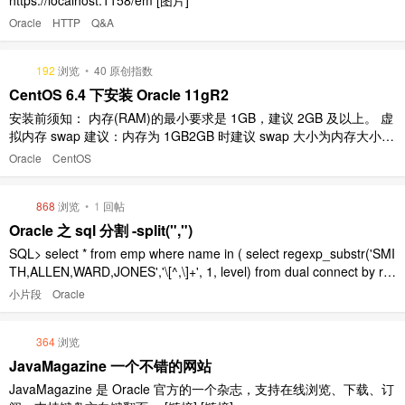
Oracle
HTTP
Q&A
192
浏览
•
40 原创指数
CentOS 6.4 下安装 Oracle 11gR2
安装前须知： 内存(RAM)的最小要求是 1GB，建议 2GB 及以上。 虚
拟内存 swap 建议：内存为 1GB2GB 时建议 swap 大小为内存大小的
1.5 倍；内存为 2GB16GB 时建议 swap 大小为内存的大小；内存超
Oracle
CentOS
过 16GB 时 swap 保持 16GB。 要求临时文件目录，如 /tmp 的磁盘
..
868
浏览
•
1
回帖
Oracle 之 sql 分割 -split(",")
SQL> select * from emp where name in ( select regexp_substr('SMI
TH,ALLEN,WARD,JONES','\[^,\]+', 1, level) from dual connect by re
gexp_substr('SMITH,ALLEN,WAR ..
小片段
Oracle
364
浏览
JavaMagazine 一个不错的网站
JavaMagazine 是 Oracle 官方的一个杂志，支持在线浏览、下载、订