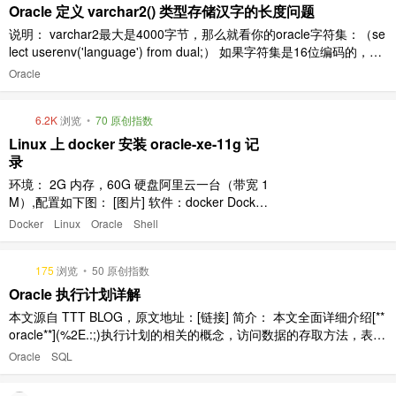
Oracle 定义 varchar2() 类型存储汉字的长度问题
说明： varchar2最大是4000字节，那么就看你的oracle字符集：（se
lect userenv('language') from dual;） 如果字符集是16位编码的，ZH
S16GBK，那么每个字符16位，2字节，所以可以容纳2000字符。 var
Oracle
char2的参数有两个：byte(默认), char 其中 ..
6.2K
浏览
•
70 原创指数
Linux 上 docker 安装 oracle-xe-11g 记
录
环境： 2G 内存，60G 硬盘阿里云一台（带宽 1
M）,配置如下图： [图片] 软件：docker Docker
version 1.6.2, build 7c8fca2 相关 link docker
Docker
Linux
Oracle
Shell
镜像站：https://store.docker.com 视频教程：ht
tps://asciinema.org/a/ ..
175
浏览
•
50 原创指数
Oracle 执行计划详解
本文源自 TTT BLOG，原文地址：[链接] 简介： 本文全面详细介绍[**
oracle**](%2E.:;)执行计划的相关的概念，访问数据的存取方法，表之
间的连接等内容。 并有总结和概述，便于理解与记忆! +++ 目录 一．
Oracle
SQL
相关的概念 Rowid的概念 Recursive [**Sql**](%2E.:;)概念 P ..