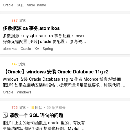
T1.COLUMN_NAME as Name, T1.DATA_TYPE as Type, T ..
Oracle
SQL
table_name
387
浏览
多数据源 xa 事务,atomikos
多数据源：mysql+oracle xa 事务配置： mysql
好像无需配置 [图片] oracle 要配置： 参考资
料： https://www.atomikos.com/Documentatio
atomikos
Oracle
XA
Spring
n/ConfiguringOracle https://www.atomikos.co
m/Documentation/C ..
147
浏览
【Oracle】windows 安装 Oracle Database 11g r2
windows 安装 Oracle Database 11g r2 作者:Moonce 博客:望舒阁
[图片] 如果在启动安装时报错，提示环境满足最低要求，错误代码 NS
-13001,则修改配置文件，用记事本打开\database\stage\cvu\cvu_pre
Oracle
Windows
req.xml，添加 Winodws Server 2 ..
756
浏览
•
15
回帖
•
59
悬赏积分
请教一个 SQL 语句的问题
[图片] 上面的语句函数是 oracle 里的，有没有
更简洁的写法呢？说个想法也行啊。MySql 也