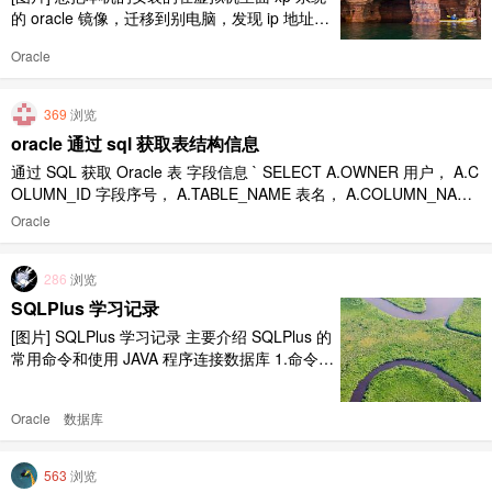
的 oracle 镜像，迁移到别电脑，发现 ip 地址改
变了，连接不上的解决方法。 1.添加一个虚拟
Oracle
网卡 为仅主机模式，注意子网地址 [图片] 2.打
开 cmd 窗口输入命令 ipconfig 查看添加的虚拟
网卡的 ipv4 地址和 vm 软件显示的子网地址是
369
浏览
否属于同一 ..
oracle 通过 sql 获取表结构信息
通过 SQL 获取 Oracle 表 字段信息 ` SELECT A.OWNER 用户， A.C
OLUMN_ID 字段序号， A.TABLE_NAME 表名， A.COLUMN_NAME
字段名， NVL(B.COMMENTS, '') 字段备注， A.DATA_TYPE 数据类
Oracle
型， A.NULLABLE 是否允许为空 ..
286
浏览
SQLPlus 学习记录
[图片] SQLPlus 学习记录 主要介绍 SQLPlus 的
常用命令和使用 JAVA 程序连接数据库 1.命令方
式启动数据库监听与服务 2.SQLPlus 常用命令
3.SQLPlus 报表命令 4.SQLPlus 报表命令 5.使
Oracle
数据库
用 JDBC 连接数据库 1.命令方式启动数据库监
听与服务 我的电脑是win10系统 ..
563
浏览