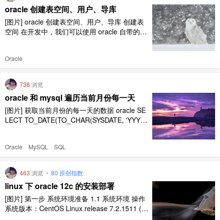
oracle 创建表空间、用户、导库
[图片] oracle 创建表空间、用户、导库 创建表
空间 在开发中，我们可以使用 oracle 自带的默
认表空间，也可以根据项目创建自己的表空间，
windows 和 linux 表空间文件存放的目录是不一
Oracle
样的，我们可以通过 oracle 自带的视图查询得
知。 select name from v$datafile; ..
738
浏览
oracle 和 mysql 遍历当前月份每一天
[图片] 获取当前月份的每一天的数据 oracle SE
LECT TO_DATE(TO_CHAR(SYSDATE, 'YYYY
MM'), 'YYYYMM') + (ROWNUM - 1) DAY_ID F
ROM DUAL CONNECT BY ROWNUM <= TO_
Oracle
MySQL
SQL
NUMBER(TO_CHAR(LAST_DA ..
463
浏览
•
80 原创指数
linux 下 oracle 12c 的安装部署
[图片] 第一步 系统环境准备 1.1 系统环境 操作
系统版本：CentOS Linux release 7.2.1511 (C
ore) CPU：2 内存：54G 软件安装和数据文件