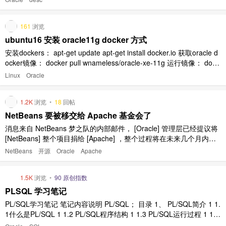
161
浏览
ubuntu16 安装 oracle11g docker 方式
安装dockers： apt-get update apt-get install docker.io 获取oracle d
ocker镜像： docker pull wnameless/oracle-xe-11g 运行镜像： dock
er run -d -p 49160:22 -p 49161:1521 -e ORAC ..
Linux
Oracle
1.2K
浏览
•
18
回帖
NetBeans 要被移交给 Apache 基金会了
消息来自 NetBeans 梦之队的内部邮件， [Oracle] 管理层已经提议将
[NetBeans] 整个项目捐给 [Apache] ，整个过程将在未来几个月内完
成。 来自 Java 之父 James Gosling 的评论： 'I’m thrilled to see Net
NetBeans
开源
Oracle
Apache
Beans move to become ..
1.5K
浏览
•
90 原创指数
PLSQL 学习笔记
PL/SQL学习笔记 笔记内容说明 PL/SQL； 目录 1、 PL/SQL简介 1 1.
1什么是PL/SQL 1 1.2 PL/SQL程序结构 1 1.3 PL/SQL运行过程 1 1.4
注释 2 2、 变量与数据类型 3 2.1数据类型 3 2.2标量类型 3 2.3变量