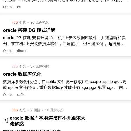
查,这些文件需定期维护删除。 trm：伴随着.trc 文件产生，一个.trm
Oracle
trc
对应一个.trc 文件。.trm 文件包含.trc 文件的结构化信息 清理 trm 文
件： 1、 ..
475
浏览
•
30 原创指数
oracle 搭建 DG 模式详解
oracle DG 搭建 安装环境 在主机1上安装数据库软件，并建监听和实
例，在主机2上安装数据库软件，并建监听，但不建实例，dg搭建之
后数据会同步过去。 [图片][图片] ** 数据库参数优化(也可在spfile文件
Oracle
dbxxx
统一修改)** 注:scope=spfile 表示更改 spfile 文件的值，重启数据库后
才能生效 ..
225
浏览
•
37 原创指数
oracle 数据库优化
数据库参数优化(也可在 spfile 文件统一修改) 注:scope=spfile 表示更
改 spfile 文件的值，重启数据库后才能生效 sga,pga 配置 sga:（内存
大小*80%）*80% = 128G * 80% * 80% = 82G； pga:（内存大小*8
Oracle
spfile
0%）*20% = 128G * 80% * ..
356
浏览
•
2
回帖
•
10
悬赏积分
oracle 数据库本地连接打不开跪求大
佬解惑
https://localhost:1158/em [图片]