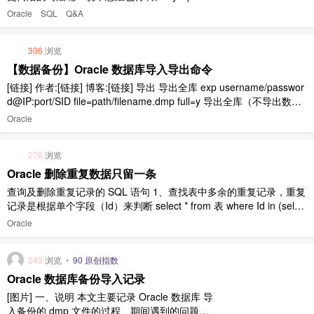
可以！
Oracle
SQL
Q&A
306
浏览
【数据备份】Oracle 数据库导入导出命令
[链接] 作者:[链接] 博客:[链接] 导出 导出全库 exp username/passwor
d@IP:port/SID file=path/filename.dmp full=y 导出全库（不导出数
据） exp username/password@IP:port/SID file=path/filename.dm ..
Oracle
276
浏览
Oracle 删除重复数据只留一条
查询及删除重复记录的 SQL 语句 1、查找表中多余的重复记录，重复
记录是根据单个字段（Id）来判断 select * from 表 where Id in (selec
t Id from 表 group byId having count(Id) > 1) 2、删除表中多余的重
Oracle
复记录，重复记录是根据单个字段（I ..
243
浏览
•
90 原创指数
Oracle 数据库备份导入记录
[图片] 一、说明 本文主要记录 Oracle 数据库 导
入备份的 dmp 文件的过程、期间遇到的问题以