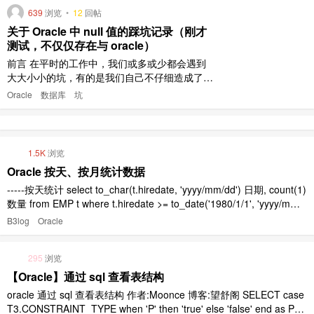
639
浏览
•
12
回帖
关于 Oracle 中 null 值的踩坑记录（刚才
测试，不仅仅存在与 oracle）
前言 在平时的工作中，我们或多或少都会遇到
大大小小的坑，有的是我们自己不仔细造成了，
有的是所使用工具本身存在的 bug ，还有的则
Oracle
数据库
坑
是 所使用的工具对某个问题的处理方式与我们
想当然的处理方式不同导致的。无论是哪一种
坑，都会为我们的工作带来不必要的错误 与困
扰，所以需要我们将其纳入自己的经验包中，多
1.5K
浏览
积累经验，努力打怪升级， ..
Oracle 按天、按月统计数据
-----按天统计 select to_char(t.hiredate, 'yyyy/mm/dd') 日期, count(1)
数量 from EMP t where t.hiredate >= to_date('1980/1/1', 'yyyy/mm/d
d') and t.hiredate <= to_d ..
B3log
Oracle
295
浏览
【Oracle】通过 sql 查看表结构
oracle 通过 sql 查看表结构 作者:Moonce 博客:望舒阁 SELECT case
T3.CONSTRAINT_TYPE when 'P' then 'true' else 'false' end as PK,