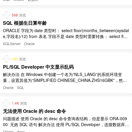
第二个单引号后面还有单引号（哪怕只有一个）。 SQL> select '''' re
sult fro ..
568
浏览
SQL 根据生日算年龄
ORACLE 字段为 date 类型时： select floor(months_between(sysdat
e,字段名)/12) from 表名 字段不是 date 类型时需要转换： select floo
r(months_between(sysdate,to_date(字段名,'yyyy-mm-dd'))/12) ..
SQLServer
Oracle
150
浏览
PL/SQL Developer 中文显示乱码
解决办法 在 Windows 中创建一个名为“NLS_LANG”的系统环境变
量，设置其值为“SIMPLIFIED CHINESE_CHINA.ZHS16GBK”，然后
重新打开 PL/SQL Developer。
Oracle
SQL
1.4K
浏览
无法使用 Oracle 的 desc 命令
问题描述 使用 Oracle 的 desc 命令查询表结构，但是显示 ORA-009
00: 无效 SQL 语句 解决办法 使用 PL/SQL Developer，连接数据库之
后，打开 Command Window，在该窗口下可以使用 desc 命令。
Oracle
desc