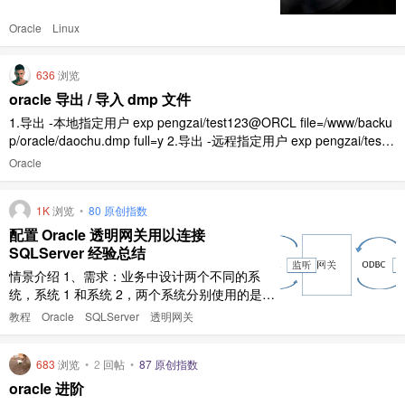
目录：/oracledata 备份目录：/databasebacku
Oracle
Linux
p/oracle 约定说明：本文档中，#代表用 root 用
户执行命令 ..
636
浏览
oracle 导出 / 导入 dmp 文件
1.导出 -本地指定用户 exp pengzai/test123@ORCL file=/www/backu
p/oracle/daochu.dmp full=y 2.导出 -远程指定用户 exp pengzai/test1
23@192.168.202.108/ORCL file=/www/backup/oracle/da ..
Oracle
1K
浏览
•
80 原创指数
配置 Oracle 透明网关用以连接
SQLServer 经验总结
情景介绍 1、需求：业务中设计两个不同的系
统，系统 1 和系统 2，两个系统分别使用的是
Oracle 和 SQLServer 数据库。现需要在系统 1
教程
Oracle
SQLServer
透明网关
的数据库中直接查询系统 2 数据库的数据。即
在 Oracle 中执行 SQL 脚本可以直接查询 SQL
683
浏览
•
2
回帖
•
87 原创指数
Server 数据库中的数据。 2、Oracle 透明网关
即 O ..
oracle 进阶