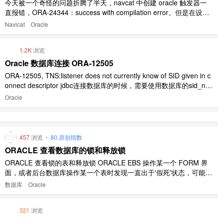
今天被一个奇怪的问题折腾了半天，navcat 中创建 oracle 触发器一
直报错，ORA-24344：success with compilation error。但是在设计
表中，直接修改触发器语句，却可以成功。 语句如下： CREATE OR
Navicat
Oracle
REPLACE TRIGGER 'TIB_TEST' BEFORE IN ..
1.2K
浏览
Oracle 数据库连接 ORA-12505
ORA-12505, TNS:listener does not currently know of SID given in c
onnect descriptor jdbc连接数据库的时候，需要使用数据库的sid_na
me 而不是数据库的services_name 而使用plsql连接数据库的时候，
Oracle
只需要数据库的se ..
457
浏览
•
80 原创指数
ORACLE 查看数据库的锁和释放锁
ORACLE 查看锁的表和释放锁 ORACLE EBS 操作某一个 FORM 界
面，或者后台数据库操作某一个表时发现一直出于'假死'状态，可能是
该表被某一用户锁定，导致其他用户无法继续操作 复制代码 代码如
数据库
Oracle
下: --锁表查询 SQL SELECT object_name, machine, s.sid, s.seria ..
321
浏览