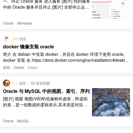
一、停止 Oracle 服务 进入服务 [图片] 找到服务
中的 Oracle 服务并且停止 [图片] 全部停止运行
成功 [图片] 二、卸载 Oracle 1、卸载 Oracle 产
品 点击开始菜单找到 Oracle，然后点击 Oracle
Oracle
Windows
安装产品，再点击 Universal Installer [图片] 点
击卸载产品 ..
154
浏览
docker 镜像安装 oracle
简介 在 debian 中安装 docker，并且在 docker 环境下使用 oracle。
docker 安装 在 https://docs.docker.com/engine/installation/#desktop
或者去 https://download.docker.com/linux/static/st ..
原创
Oracle
Linux
222
浏览
•
50 原创指数
Oracle 与 MySQL 中的视图、索引、序列
[图片] 视图 视图(VIEW)也被称作虚表，即虚拟
的表，是一组数据的逻辑表示,其本质是对应于
一条 SELECT 语句，结果集被赋予一个名字，
即视图名字。 视图本身并不包含任何数据，它
Oracle
MySQL
只包含映射到基表的一个查询语句，当基表数据
发生变化，视图数据也随之变化。 视图的作