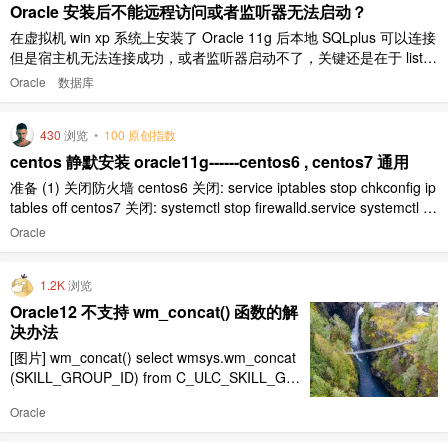
Oracle 安装后不能远程访问或者监听器无法启动？
在虚拟机 win xp 系统上安装了 Oracle 11g 后本地 SQLplus 可以连接
但是宿主机无法连接成功，或者监听器启动不了，关键还是在于 liste
ner.ora 文件和 tnsnames.ora 文件 问题基础 在 32 为的 win xp 虚拟
Oracle
数据库
机中刚安装完 Oracle 11g，安装过程默认。 监听器无 ..
430
浏览
•
100 原创指数
centos 静默安装 oracle11g------centos6 , centos7 通用
准备 (1) 关闭防火墙 centos6 关闭: service iptables stop chkconfig ip
tables off centos7 关闭: systemctl stop firewalld.service systemctl di
sable firewal ..
Oracle
1.2K
浏览
Oracle12 不支持 wm_concat() 函数的解
决办法
[图片] wm_concat() select wmsys.wm_concat
(SKILL_GROUP_ID) from C_ULC_SKILL_GR
OUP wm_concat支持的数据库版本 Oracle Dat
Oracle
abase 11g Enterprise Edition Release 11.2.0.
1.0 - 64b ..