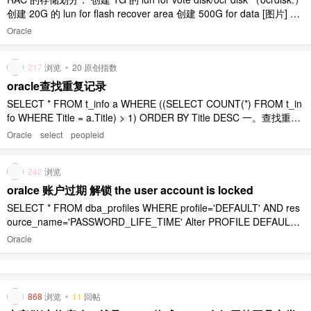
创建 20G 的 lun for flash recover area 创建 500G for data [图片] 所
需软件： drwxr-xr-x. 7 oracle oinstall 4096 Aug ..
Oracle
217
浏览
•
20 原创指数
oracle查找重复记录
SELECT * FROM t_info a WHERE ((SELECT COUNT(*) FROM t_in
fo WHERE Title = a.Title) > 1) ORDER BY Title DESC 一。查找重复
记录 1。查找全部重复记录 Select * From 表 Where 重复字段 In ..
Oracle
select
peopleid
242
浏览
oralce 账户过期 解锁 the user account is locked
SELECT * FROM dba_profiles WHERE profile='DEFAULT' AND res
ource_name='PASSWORD_LIFE_TIME' Alter PROFILE DEFAULT L
IMIT PASSWORD_LIFE_TIME UNLIMITED; alter user H ..
Oracle
868
浏览
•
11
回帖