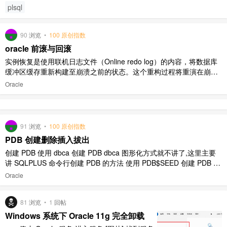
plsql
90
浏览
•
100 原创指数
oracle 前滚与回滚
实例恢复是使用联机日志文件（Online redo log）的内容，将数据库
缓冲区缓存重新构建至崩溃之前的状态。这个重构过程将重演在崩溃
时未被写至磁盘的数据块的相关 redo log 中提取出的所有变更。完成
Oracle
上述操作后，就能够打开数据库。此时，数据库仍然受到损坏，但是
由于用户看到的实例已被修复，因此允许用户进行连接。实 ..
91
浏览
•
100 原创指数
PDB 创建删除插入拔出
创建 PDB 使用 dbca 创建 PDB dbca 图形化方式就不讲了,这里主要
讲 SQLPLUS 命令行创建 PDB 的方法 使用 PDB$SEED 创建 PDB 1).
如果使用的是 OMF,例如是集群环境,直接使用 create pluggable data
Oracle
base 命令创建 PDB,如下: create plu ..
81
浏览
•
1
回帖
Windows 系统下 Oracle 11g 完全卸载