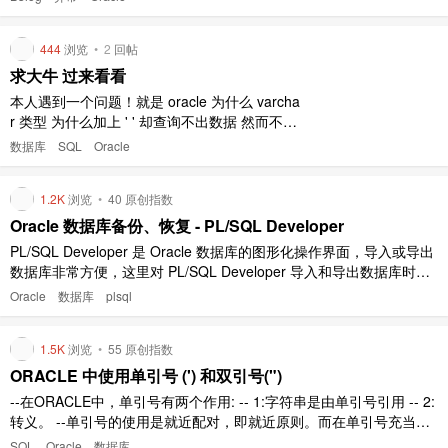
444
浏览
•
2
回帖
求大牛 过来看看
本人遇到一个问题！就是 oracle 为什么 varcha
r 类型 为什么加上 ' ' 却查询不出数据 然而不加
却能查询出来[图片] [图片] [图片]
数据库
SQL
Oracle
1.2K
浏览
•
40 原创指数
Oracle 数据库备份、恢复 - PL/SQL Developer
PL/SQL Developer 是 Oracle 数据库的图形化操作界面，导入或导出
数据库非常方便，这里对 PL/SQL Developer 导入和导出数据库时的
一些注意事项进行说明。 导出步骤： tools -> export user object 选
Oracle
数据库
plsql
择选项，导出 .sql 文件。 tools -> ..
1.5K
浏览
•
55 原创指数
ORACLE 中使用单引号 (') 和双引号(")
--在ORACLE中，单引号有两个作用: -- 1:字符串是由单引号引用 -- 2:
转义。 --单引号的使用是就近配对，即就近原则。而在单引号充当转
义角色时相对不好理解 --1.从第二个单引号开始被视为转义符，如果
SQL
Oracle
数据库