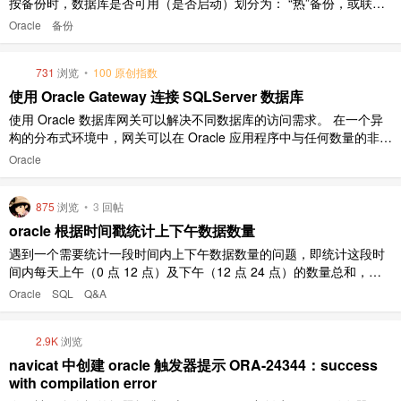
按备份时，数据库是否可用（是否启动）划分为： “热”备份，或联机
备份，或非一致性备份 “冷”备份，或脱机备份，或一致性备份 按备份
Oracle
备份
数据数据是否完整划分为： 完全备份 增量备份 按备份的介质划分
为： 磁盘备份 磁带备份 按备份的方式划分为： RMAN 备份 ..
731
浏览
•
100 原创指数
使用 Oracle Gateway 连接 SQLServer 数据库
使用 Oracle 数据库网关可以解决不同数据库的访问需求。 在一个异
构的分布式环境中，网关可以在 Oracle 应用程序中与任何数量的非
Oracle 数据库集成。 如 DB2，SQL Server 和 Excel，事务管理器如
Oracle
CICS 和消息队列系统（如 WebSphere MQ）。 以下是从 Oracle 官
方 ..
875
浏览
•
3
回帖
oracle 根据时间戳统计上下午数据数量
遇到一个需要统计一段时间内上下午数据数量的问题，即统计这段时
间内每天上午（0 点 12 点）及下午（12 点 24 点）的数量总和，想
问问 oracle 是否有什么函数方便统计的，十分感谢
Oracle
SQL
Q&A
2.9K
浏览
navicat 中创建 oracle 触发器提示 ORA-24344：success
with compilation error