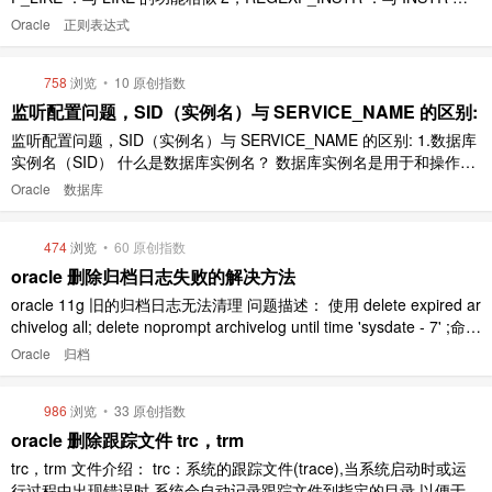
功能相似 3，REGEXP_SUBSTR ：与 SUBSTR 的功能相似 4，REG
Oracle
正则表达式
EXP_REPLACE ：与 REPLACE 的功能相似 它们在用法 ..
758
浏览
•
10 原创指数
监听配置问题，SID（实例名）与 SERVICE_NAME 的区别:
监听配置问题，SID（实例名）与 SERVICE_NAME 的区别: 1.数据库
实例名（SID） 什么是数据库实例名？ 数据库实例名是用于和操作系
统进行联系的标识，就是说数据库和操作系统之间的交互用的是数据
Oracle
数据库
库实例名。实例名也被写入参数文件中，该参数为 instance_name，
在 winnt 平台中，实例名同时也被写 ..
474
浏览
•
60 原创指数
oracle 删除归档日志失败的解决方法
oracle 11g 旧的归档日志无法清理 问题描述： 使用 delete expired ar
chivelog all; delete noprompt archivelog until time 'sysdate - 7' ;命令
脚本定时执行自动删除 7 天以前的归档日志，发现归档日志文件夹还
Oracle
归档
有大量磁盘空间未释放， ..
986
浏览
•
33 原创指数
oracle 删除跟踪文件 trc，trm
trc，trm 文件介绍： trc：系统的跟踪文件(trace),当系统启动时或运
行过程中出现错误时,系统会自动记录跟踪文件到指定的目录,以便于检