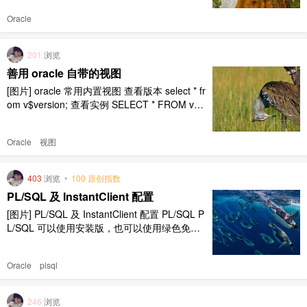
************************** ..
Oracle
201
浏览
善用 oracle 自带的视图
[图片] oracle 常用内置视图 查看版本 select * fr
om v$version; 查看实例 SELECT * FROM v$d
atabase 查看表空间位置 select * from v$datafil
e; 查看编码 select * from v$parameter where
Oracle
视图
name = 'nl ..
403
浏览
•
100 原创指数
PL/SQL 及 InstantClient 配置
[图片] PL/SQL 及 InstantClient 配置 PL/SQL P
L/SQL 可以使用安装版，也可以使用绿色免安
装版，这里不在赘述。 绿色版下载地址：PLSQ
L InstantClient 在 oracle 官网下载客户端 Insta
Oracle
plsql
ntClient 下载地址：InstantClient Base 包 Ba ..
246
浏览