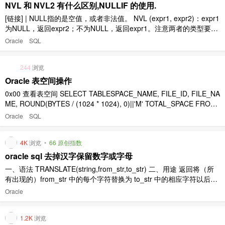
NVL 和 NVL2 有什么区别,NULLIF 的使用.
[链接] | NULL指的是空值，或者非法值。 NVL (expr1, expr2)：expr1
为NULL，返回expr2；不为NULL，返回expr1。注意两者的类型要一
致 NVL2 (expr1, expr2, expr3) ：expr1不为NULL，返回expr2；为N
Oracle
SQL
ULL，返回expr3。expr2和expr ..
244
浏览
Oracle 表空间操作
0x00 查看表空间 SELECT TABLESPACE_NAME, FILE_ID, FILE_NA
ME, ROUND(BYTES / (1024 * 1024), 0)||'M' TOTAL_SPACE FROM
DBA_DATA_FILES ORDER BY TABLESPACE_NAME; 0x01 创建表
Oracle
SQL
空间 ..
4K
浏览
•
66 原创指数
oracle sql 去掉汉字保留数字或字母
一、语法 TRANSLATE(string,from_str,to_str) 二、用途 返回将（所
有出现的）from_str 中的每个字符替换为 to_str 中的相应字符以后的
string。TRANSLATE 是 REPLACE 所提供的功能的一个超集。如果 f
Oracle
rom_str 比 to_str 长，那么在 from ..
1.2K
浏览