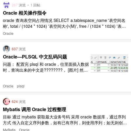
267
浏览
•
1
回帖
Oracle 相关操作指令
oracle 查询表空间占用情况 SELECT a.tablespace_name '表空间名
称', total / (1024 * 1024) '表空间大小(M)', free / (1024 * 1024) '表空
间剩余大小(M)', (total - free) / (1024 * 1024 ) '表空间使用大小 ..
Oracle
637
浏览
Oracle—PLSQL 中文乱码问题
问题： 配置完 plsql 和 oracle，往里面插入数据
时，查询出来的中文是????????， [图片] 然后
我······ [图片] 解决： 在客户端的 plsql 上的 SQ
L Window 上输入： select userenv('language')
Oracle
plsql
from dual [图片] 然后得到服务器端 Orac ..
624
浏览
Mybatis 调用 Oracle 过程整理
目标 通过 mybatis 获取最大业务号码 采用 oracle 数据库，通过序列
方式 传入自定义序列参数，如有已有序列，则使用序列；如无则创建
序列 创建过程 CREATE OR REPLACE PROCEDURE CREATEMAX
MyBatis
Oracle