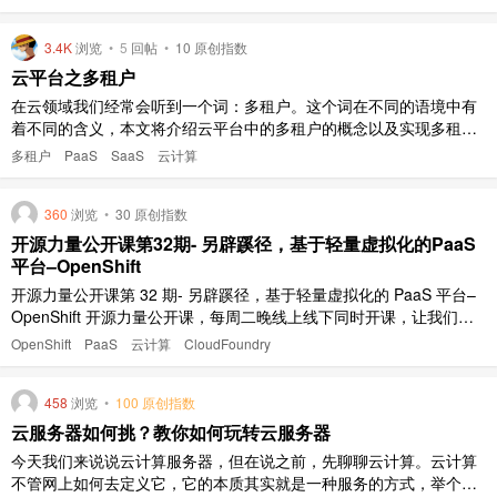
划提供依据 新版本上线，用户升级使用 这是以应用为中心的一个闭环
（市场-开发-运维-市场），实现了应用的整个生命周期 ..
3.4K
浏览
•
5
回帖
•
10 原创指数
云平台之多租户
在云领域我们经常会听到一个词：多租户。这个词在不同的语境中有
着不同的含义，本文将介绍云平台中的多租户的概念以及实现多租户
支持的思路。 什么是租户 刚开始接触这个概念时，你肯定感觉“租户”
多租户
PaaS
SaaS
云计算
这个词怪怪的，但如果我们换个词，我相信你马上就有感觉了，这个
词就是“客户”（这里的客户指的就是商业上面的客户）。一个租户就
360
浏览
•
30 原创指数
是一个客户， ..
开源力量公开课第32期- 另辟蹊径，基于轻量虚拟化的PaaS
平台–OpenShift
开源力量公开课第 32 期- 另辟蹊径，基于轻量虚拟化的 PaaS 平台–
OpenShift 开源力量公开课，每周二晚线上线下同时开课，让我们一
起向 IT 技术大牛们学习！ 课程题目： 开源力量公开课第三十二期-
OpenShift
PaaS
云计算
CloudFoundry
另辟蹊径，基于轻量虚拟化的 PaaS 平台--RedHat OpenShift 开课时
间：2013 年 9 ..
458
浏览
•
100 原创指数
云服务器如何挑？教你如何玩转云服务器
今天我们来说说云计算服务器，但在说之前，先聊聊云计算。云计算
不管网上如何去定义它，它的本质其实就是一种服务的方式，举个例