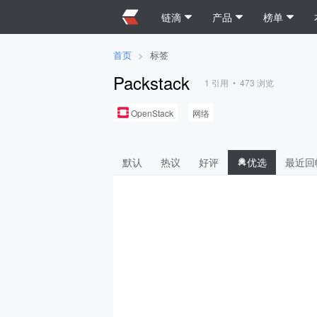
链滴
产品
榜单
首页
>
标签
Packstack
1
引用 •
473
浏览
OpenStack
网络
默认
热议
好评
优选
最近回