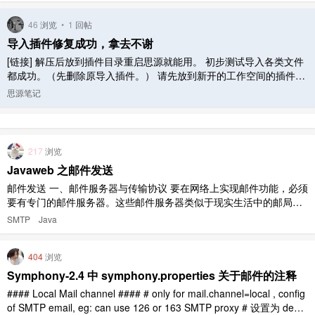
46
浏览
•
1
回帖
导入插件修复成功，拿去不谢
[链接] 解压后放到插件目录重启思源就能用。 初步测试导入各类文件
都成功。（先删除原导入插件。） 请先放到新开的工作空间的插件目
录里使用。测试放心后再放到常用的工作空间里使用。 使用前请备份
思源笔记
数据。 非正式插件，概不负责。
217
浏览
Javaweb 之邮件发送
邮件发送 一、邮件服务器与传输协议 要在网络上实现邮件功能，必须
要有专门的邮件服务器。这些邮件服务器类似于现实生活中的邮局，
它主要负责接收用户投递过来的邮件，并把邮件投递到邮件接收者的
SMTP
Java
电子邮箱中。 SMTP 服务器地址：一般是 smtp.xxx.com，比如 163
邮箱是 smtp.163.com，qq 邮箱是 sm ..
404
浏览
Symphony-2.4 中 symphony.properties 关于邮件的注释
#### Local Mail channel #### # only for mail.channel=local , config
of SMTP email, eg: can use 126 or 163 SMTP proxy # 设置为 debu