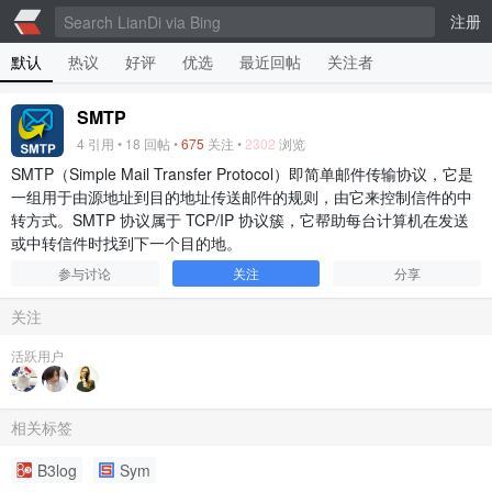
注册
默认
热议
好评
优选
最近回帖
关注者
SMTP
4
引用 •
18
回帖 •
675
关注 •
2302
浏览
SMTP（Simple Mail Transfer Protocol）即简单邮件传输协议，它是
一组用于由源地址到目的地址传送邮件的规则，由它来控制信件的中
转方式。SMTP 协议属于 TCP/IP 协议簇，它帮助每台计算机在发送
或中转信件时找到下一个目的地。
参与讨论
关注
分享
关注
活跃用户
相关标签
B3log
Sym