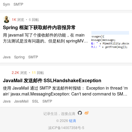
g 模式时，后台控制台会输出邮件发送过程 mail.local.i ..
Sym
SMTP
1K
浏览
•
6
回帖
Spring 框架下获取邮件内容报异常
用 javamail 写了个接收邮件的功能，在 main
方法测试是没有问题的。但是粘到 springMVC
下访问执行，在获取邮件内容的时候报了空指针
异常。 大家帮忙分析一下！ 我知道 spring 有发
Java
Spring
SMTP
送邮件的实现，但不知道是否有接收邮件的实
现？ 如果大家有更好的实现方式，请指教。 jar
包： SpringMVC ..
2.2K
浏览
•
11
回帖
JavaMail 发送邮件 SSLHandshakeException
使用 JavaMail 通过 SMTP 发送邮件时报错： Exception in thread 'm
ain' javax.mail.MessagingException: Can't send command to SMTP
host; nested exception is: javax.net.ssl.SSLHa ..
Java
JavaMail
SSL
SMTP
记录生活，连接点滴
© 2026
链滴
滇ICP备14007358号-5