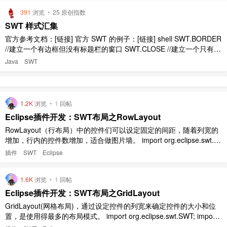
391
浏览
•
25 原创指数
SWT 样式汇集
官方参考文档：[链接] 官方 SWT 的例子：[链接] shell SWT.BORDER
//建立一个有边框但没有标题栏的窗口 SWT.CLOSE //建立一个只有关
闭按钮的窗口 SWT.MIN //建立一个不能最大化的窗口 SWT.MAX, //建
Java
SWT
立一个可以最大化最小化的窗口 SWT.NO_TRIM //建立一个没有 ..
1.2K
浏览
•
1
回帖
Eclipse插件开发：SWT布局之RowLayout
RowLayout（行布局）中的控件们可以设定固定的间距，随着列宽的
增加，行内的控件数增加，适合做图片墙。 import org.eclipse.swt.S
WT; import org.eclipse.swt.events.SelectionAdapter; import org.ecli
插件
SWT
Eclipse
pse.swt.events. ..
1.6K
浏览
•
1
回帖
Eclipse插件开发：SWT布局之GridLayout
GridLayout(网格布局)，通过设定控件的列宽来确定控件的大小和位
置，是使用得最多的布局模式。 import org.eclipse.swt.SWT; import
org.eclipse.swt.layout.GridData; import org.eclipse.swt.layout.GridL