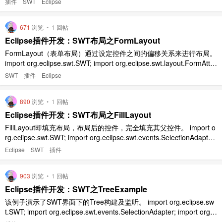
插件
SWT
Eclipse
ayout; ..
671
浏览
•
1
回帖
Eclipse插件开发：SWT布局之FormLayout
FormLayout（表单布局）通过设定控件之间的偏移关系来进行布局。
import org.eclipse.swt.SWT; import org.eclipse.swt.layout.FormAtta
chment; import org.eclipse.swt.layout.FormData; import org ..
SWT
插件
Eclipse
890
浏览
•
1
回帖
Eclipse插件开发：SWT布局之FillLayout
FillLayout即填充布局，布局后的控件，完全填充其父控件。 import o
rg.eclipse.swt.SWT; import org.eclipse.swt.events.SelectionAdapter;
import org.eclipse.swt.events.SelectionEvent; impor ..
Eclipse
SWT
插件
903
浏览
•
1
回帖
Eclipse插件开发：SWT之TreeExample
该例子演示了SWT界面下的Tree构建及监听。 import org.eclipse.sw
t.SWT; import org.eclipse.swt.events.SelectionAdapter; import org.e
clipse.swt.events.SelectionEvent; import org.ecl ..