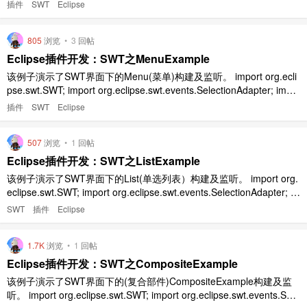
ter; import org.eclipse.swt.events.SelectionEvent; impo ..
插件
SWT
Eclipse
805
浏览
•
3
回帖
Eclipse插件开发：SWT之MenuExample
该例子演示了SWT界面下的Menu(菜单)构建及监听。 import org.ecli
pse.swt.SWT; import org.eclipse.swt.events.SelectionAdapter; impo
rt org.eclipse.swt.events.SelectionEvent; import org ..
插件
SWT
Eclipse
507
浏览
•
1
回帖
Eclipse插件开发：SWT之ListExample
该例子演示了SWT界面下的List(单选列表）构建及监听。 import org.
eclipse.swt.SWT; import org.eclipse.swt.events.SelectionAdapter; i
mport org.eclipse.swt.events.SelectionEvent; import o ..
SWT
插件
Eclipse
1.7K
浏览
•
1
回帖
Eclipse插件开发：SWT之CompositeExample
该例子演示了SWT界面下的(复合部件)CompositeExample构建及监
听。 import org.eclipse.swt.SWT; import org.eclipse.swt.events.Sele