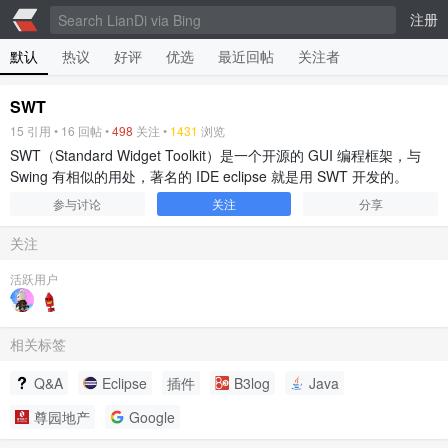
注册
默认
热议
好评
优选
最近回帖
关注者
SWT
15
引用 •
16
回帖 •
498
关注 •
1431
浏览
SWT（Standard Widget Toolkit）是一个开源的 GUI 编程框架，与
Swing 有相似的用处，著名的 IDE eclipse 就是用 SWT 开发的。
参与讨论
关注
分享
关注
活跃用户
相关标签
Q&A
Eclipse
插件
B3log
Java
尊园地产
Google