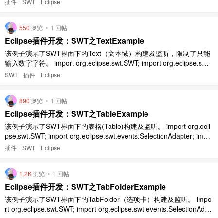
插件
SWT
Eclipse
550
浏览
•
1
回帖
Eclipse插件开发：SWT之TextExample
该例子演示了SWT界面下的Text（文本域）构建及监听，限制了只能
输入数字字符。 import org.eclipse.swt.SWT; import org.eclipse.swt.
events.VerifyEvent; import org.eclipse.swt.events.VerifyListener; im
SWT
插件
Eclipse
..
890
浏览
•
1
回帖
Eclipse插件开发：SWT之TableExample
该例子演示了SWT界面下的表格(Table)构建及监听。 import org.ecli
pse.swt.SWT; import org.eclipse.swt.events.SelectionAdapter; impo
rt org.eclipse.swt.events.SelectionEvent; import or ..
插件
SWT
Eclipse
1.2K
浏览
•
1
回帖
Eclipse插件开发：SWT之TabFolderExample
该例子演示了SWT界面下的TabFolder（选项卡）构建及监听。 impo
rt org.eclipse.swt.SWT; import org.eclipse.swt.events.SelectionAdap