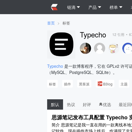
链滴
产品
榜单
首页
>
标签
Typecho
12
引用 •
6
Typecho
是一款博客程序，它在 GPLv2 许
（MySQL、PostgreSQL、SQLite）。
标签
插件
黑客派
B3log
主题
默认
热议
好评
优选
最近回
思源笔记发布工具配置 Typecho
简介 思源笔记是我一直在用的一款离线本地支持
记软件。现在插件市场上线后，也涌现了非