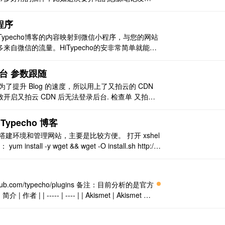
在使用的 typecho，部署非常简单。 插件配置 集
..
程序
Typecho博客的内容映射到微信小程序，与您的网站
自微信的流量。HiTypecho的安非常简单就能搭
号，如果没有可以免费注册一个， 注册地址：http
后台 参数跟随
为了提升 Blog 的速度，所以用上了又拍云的 CDN
启又拍云 CDN 后无法登录后台. 检查单 又拍云
 又拍云设置后台目录为非缓存目录 设置登陆页面边
ypecho 博客
建环境和管理网站，主要是比较方便。 打开 xshel
all -y wget && wget -O install.sh http://d
hub.com/typecho/plugins 备注：目前分析的是官方
 | | ----- | ---- | | Akismet | Akismet 反