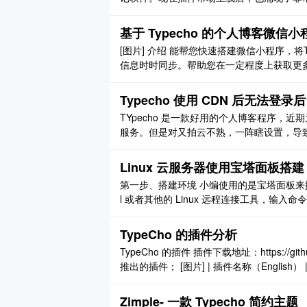
工具，它的介绍是这样的： [图片] 刚好支持正
市下载 我们首先在思源笔记软件的 设置-集市 
基于 Typecho 的个人博客微信小
[图片] 介绍 能帮您快速搭建微信小程序，将
信息时时同步。帮助您在一定程度上获取更多来
建。 安装教程 首先您要有一个微信小程序账
s://mp.weixin.qq.com ..
Typecho 使用 CDN 后无法登录
TYpecho 是一款好用的个人博客程序，近期
服务。但是对又拍云不熟，一阵瞎设置，导致开
参数跟随是否开启？ 又拍云缓存设置非全局
缘请求 一、参数跟随 网上的方法第一就 ..
Linux 云服务器使用宝塔面板搭建 T
第一步、搭建环境 小编使用的是宝塔面板来搭
l 或者其他的 Linux 远程连接工具，输入命令： yum inst
ownload.bt.cn/install/instal ..
TypeCho 的插件分析
TypeCho 的插件 插件下载地址：https://git
推出的插件； [图片] | 插件名称（English） | 简介 | 作者
垃圾评论插件 for Typech ..
Zimple- 一款 Typecho 简约主题