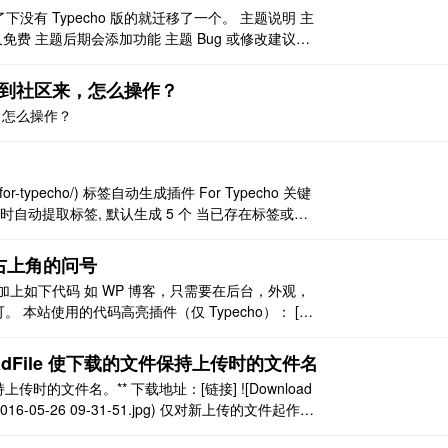
下没有 Typecho 版的就迁移了一个。 主题说明 主
永久免费 主题后期会添加功能 主题 Bug 或修改建议可
示站，如果你使用了可以告诉我，做为演示站使用 主题预
g 同步到社区来，怎么操作？
来，怎么操作？
otags-for-typecho/) 标签自动生成插件 For Typecho 关键
辑文章时自动提取标签, 默认生成 5 个 当已存在标签或已
 ..
去掉右上角的问号
博客，只需要在后台，外观，
即可。 本站使用的代码高亮插件（仅 Typecho）： [链
oadFile 使下载的文件保持上传时的文件名
传时的文件名。** 下载地址：[链接] ![Download
mage/2016-05-26 09-31-51.jpg) 仅对新上传的文件起作
件重新插入新下 ..