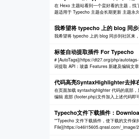
在 Hexo 主题站看到一个蛮好看的主题，找了
题适用于 Typecho 主题会长期更新 主题
以在博客以及 GitHub 提交 主题没有演
览 这里就放个首页吧 ..
我希望将 typecho 上的 blo
我希望将 typecho 上的 blog 同步到社区
标签自动提取插件 For Typecho
# [AutoTags](https://dt27.org/php/aut
词提取 API：玻森 Features 新建及编
手动设置标签时不再自动生成 GitHub [图片] G
代码高亮SyntaxHighlighter
在页面加载 syntaxhighlighter 代码的底部，加上如下代码 如 WP 
编辑 底部 (footer.php)文件加入上述代码
接]
Typecho文件下载插件：Downl
**Typecho 文件下载插件，使下载的文件保持上
File](https://o46i15605.qnssl.com/_i
用。 旧文件需在修改文章页面点击附件中的文