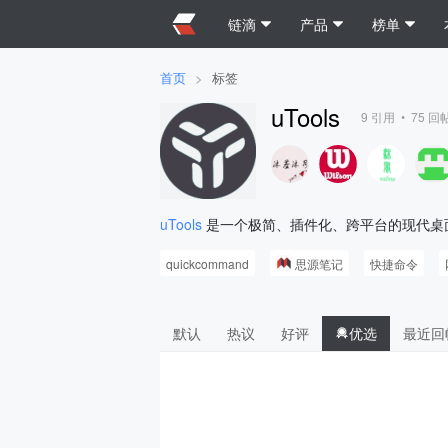
链滴
产品
榜单
首页
>
标签
uTools
9
引用 •
75
回帖
uTools
是一个极简、插件化、跨平台的现代桌
quickcommand
思源笔记
快捷命令
默认
热议
好评
优选
最近回