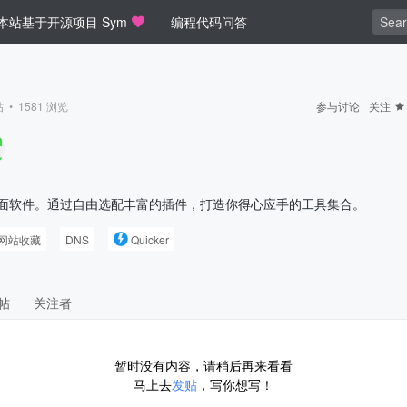
本站基于开源项目 Sym
编程代码问答
 •
1581
浏览
参与讨论
关注
面软件。通过自由选配丰富的插件，打造你得心应手的工具集合。
网站收藏
DNS
Quicker
帖
关注者
暂时没有内容，请稍后再来看看
马上去
发贴
，写你想写！