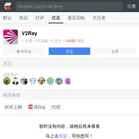
注册
默认
热议
好评
优选
最近回帖
关注者
V2Ray
1
引用 •
15
回帖 •
5
关注 •
14088
浏览
参与讨论
关注
分享
关注
活跃用户
相关标签
科学上网
B3log
代理
暂时没有内容，请稍后再来看看
马上去
发贴
，写你想写！