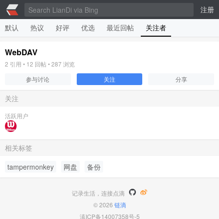
注册
默认
热议
好评
优选
最近回帖
关注者
WebDAV
2
引用 •
12
回帖 •
287
浏览
参与讨论
关注
分享
关注
活跃用户
相关标签
tampermonkey
网盘
备份
记录生活，连接点滴
© 2026
链滴
滇ICP备14007358号-5