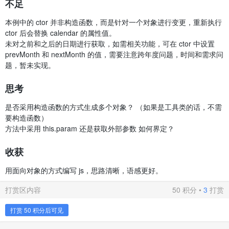
不足
                    temp = temp + "prev ";

                } else if (tempData > that.getMonthDay()) {

本例中的 ctor 并非构造函数，而是针对一个对象进行变更，重新执行
                    temp = temp + " next";

ctor 后会替换 calendar 的属性值。
                } else {

未对之前和之后的日期进行获取，如需相关功能，可在 ctor 中设置
                    if (tempData > 9) {

                        temp = temp + "  " + tempData + " ";

prevMonth 和 nextMonth 的值，需要注意跨年度问题，时间和需求问
                    } else {

题，暂未实现。
                        temp = temp + "   " + tempData + " ";
                    }

思考
                }

            }

            console.log(temp);

是否采用构造函数的方式生成多个对象？ （如果是工具类的话，不需
            console.log("-----------------------------------"
要构造函数）
        }

方法中采用 this.param 还是获取外部参数 如何界定？
    }

}

calendar.ctor().cal();

收获
用面向对象的方式编写 js，思路清晰，语感更好。
打赏区内容
50 积分 •
3
打赏
打赏 50 积分后可见