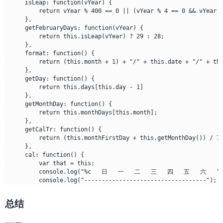
    isLeap: function(vYear) {

        return vYear % 400 == 0 || (vYear % 4 == 0 && vYear %
    },

    getFebruaryDays: function(vYear) {

        return this.isLeap(vYear) ? 29 : 28;

    },

    format: function() {

        return (this.month + 1) + "/" + this.date + "/" + thi
    },

    getDay: function() {

        return this.days[this.day - 1]

    },

    getMonthDay: function() {

        return this.monthDays[this.month];

    },

    getCalTr: function() {

        return (this.monthFirstDay + this.getMonthDay()) / 7;
    },

    cal: function() {

        var that = this;

        console.log("%c   日   一   二   三   四   五   六   ",'b
        console.log("-----------------------------------");

        for (var i = 0; i < this.getCalTr(); i++) {

            var temp = "";

总结
            for (var j = 0; j < 7; j++) {

                var tempData = (i * 7 + j) - that.monthFirstD
                if (tempData < 1) {
