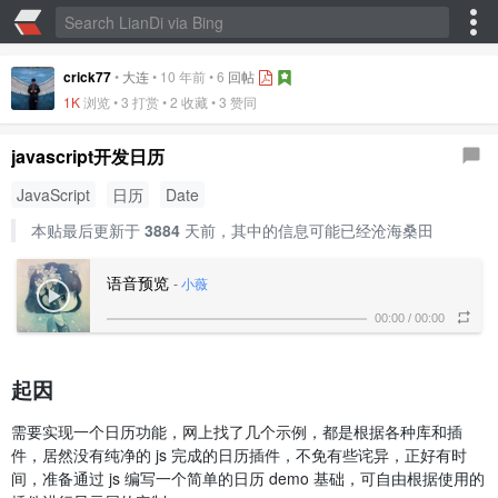
crick77
•
大连
•
10 年前
•
6
回帖
1K
浏览 • 3 打赏 •
2 收藏
•
3 赞同
javascript开发日历
JavaScript
日历
Date
本贴最后更新于
3884
天前，其中的信息可能已经沧海桑田
语音预览
-
小薇
00:00
/
00:00
起因
需要实现一个日历功能，网上找了几个示例，都是根据各种库和插
件，居然没有纯净的 js 完成的日历插件，不免有些诧异，正好有时
间，准备通过 js 编写一个简单的日历 demo 基础，可自由根据使用的