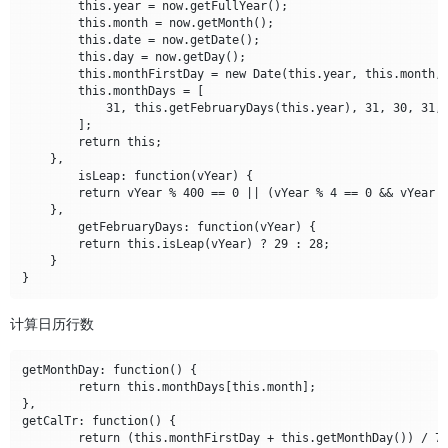
        this.year = now.getFullYear();

        this.month = now.getMonth();

        this.date = now.getDate();

        this.day = now.getDay();

        this.monthFirstDay = new Date(this.year, this.month, 
        this.monthDays = [

            31, this.getFebruaryDays(this.year), 31, 30, 31, 
        ];

        return this;

    },

	isLeap: function(vYear) {

        return vYear % 400 == 0 || (vYear % 4 == 0 && vYear %
    },

	getFebruaryDays: function(vYear) {

        return this.isLeap(vYear) ? 29 : 28;

    }

计算日历行数
getMonthDay: function() {

	return this.monthDays[this.month];

},

getCalTr: function() {

	return (this.monthFirstDay + this.getMonthDay()) / 7;
