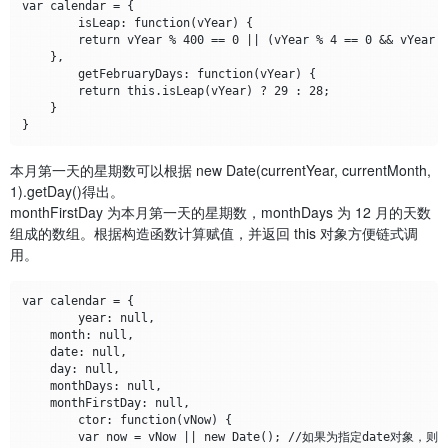
var calendar = {

	isLeap: function(vYear) {

        return vYear % 400 == 0 || (vYear % 4 == 0 && vYear %
    },

	getFebruaryDays: function(vYear) {

        return this.isLeap(vYear) ? 29 : 28;

    }

本月第一天的星期数可以根据 new Date(currentYear, currentMonth,
1).getDay()得出。
monthFirstDay 为本月第一天的星期数，monthDays 为 12 月的天数
组成的数组。根据构造函数计算赋值，并返回 this 对象方便链式调
用。
var calendar = {

	year: null,

    month: null,

    date: null,

    day: null,

    monthDays: null,

    monthFirstDay: null,

	ctor: function(vNow) {

        var now = vNow || new Date(); //如果为指定date对象