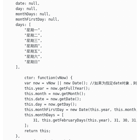
    date: null,

    day: null,

    monthDays: null,

    monthFirstDay: null,

    days: [

        "星期一",

        "星期二",

        "星期三",

        "星期四",

        "星期五",

        "星期六",

        "星期日"

    ],

	ctor: function(vNow) {

        var now = vNow || new Date(); //如果为指定date对象
        this.year = now.getFullYear();

        this.month = now.getMonth();

        this.date = now.getDate();

        this.day = now.getDay();

        this.monthFirstDay = new Date(this.year, this.month, 
        this.monthDays = [

            31, this.getFebruaryDays(this.year), 31, 30, 31, 
        ];

        return this;

    },
