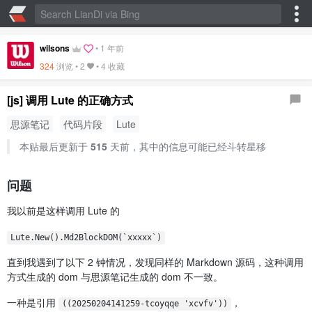
wilsons
•
1 年前
324
浏览 •
2
•
4 收藏
[js] 调用 Lute 的正确方式
思源笔记
代码片段
Lute
本贴最后更新于
515
天前，其中的信息可能已经斗转星移
问题
我以前是这样调用 Lute 的
Lute.New().Md2BlockDOM(`xxxxx`)
直到我遇到了以下 2 钟情况，发现同样的 Markdown 源码，这种调用
方式生成的 dom 与思源笔记生成的 dom 不一致。
一种是引用
，
((20250204141259-tcoyqqe 'xcvfv'))