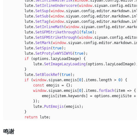
        lute.
SetInlineAsterisk
(
window
.
siyuan
.
config
.
editor
.
m
        lute.
SetInlineUnderscore
(
window
.
siyuan
.
config
.
editor
        lute.
SetSup
(
window
.
siyuan
.
config
.
editor
.
markdown
.
inl
        lute.
SetSub
(
window
.
siyuan
.
config
.
editor
.
markdown
.
inl
        lute.
SetTag
(
window
.
siyuan
.
config
.
editor
.
markdown
.
inl
        lute.
SetInlineMath
(
window
.
siyuan
.
config
.
editor
.
markd
        lute.
SetGFMStrikethrough1
(
false
);

        lute.
SetGFMStrikethrough
(
window
.
siyuan
.
config
.
editor
        lute.
SetMark
(
window
.
siyuan
.
config
.
editor
.
markdown
.
in
        lute.
SetSpin
(
true
);

        lute.
SetProtyleWYSIWYG
(
true
);

if
 (options.
lazyLoadImage
) {

            lute.
SetImageLazyLoading
(options.
lazyLoadImage
);

        }

        lute.
SetBlockRef
(
true
);

if
 (
window
.
siyuan
.
emojis
[
0
].
items
.
length
 > 
0
) {

const
 emojis = {};

window
.
siyuan
.
emojis
[
0
].
items
.
forEach
(
item
 =>
 {

                emojis[item.
keywords
] = options.
emojiSite
 + 
            });

            lute.
PutEmojis
(emojis);

        }

return
 lute;

    };

鸣谢
// 1. 优化查找函数（仅匹配 .editor.protyle 结尾路径）
function
findProtylePaths
(
obj
) {
