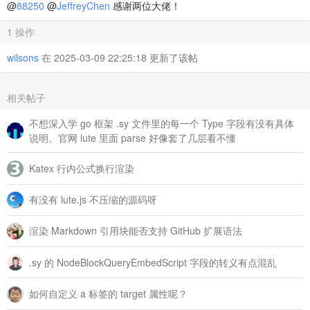
@
88250
@
JeffreyChen
感谢两位大佬！
const
 results = [];

const
 seen = 
new
Set
();

1 操作
function
walk
(
obj, path = 
''
) {

wilsons
在 2025-03-09 22:25:18 更新了该帖
if
 (!obj || seen.
has
(obj)) 
return
;

            seen.
add
(obj);

for
 (
const
 [key, value] 
of
Object
.
entries
(obj)) {
相关帖子
const
 currentPath = path ? 
`
${path}
.
${key}
`
 :
不想深入学 go 框架 .sy 文件里的每一个 Type 字段有没有具体
// 检查是否以 .editor.protyle 结尾
说明。官网 lute 里面 parse 好像套了几层看不懂
if
 (currentPath.
endsWith
(
'.editor.protyle'
)) 
                    results.
push
({ 
path
: currentPath, value }
                }

Katex 行内公式换行渲染
if
 (
typeof
 value === 
'object'
) {

walk
(value, currentPath);

有没有 lute.js 不压缩的源码呀
                }

            }

渲染 Markdown 引用块能否支持 GitHub 扩展语法
        }

walk
(obj);

.sy 的 NodeBlockQueryEmbedScript 字段的转义有点混乱
return
 results;

    }

如何自定义 a 标签的 target 属性呢？
// 2. 获取目标对象