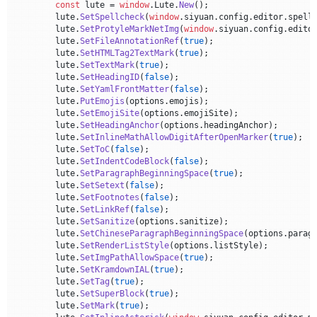
const
 lute = 
window
.
Lute
.
New
();

        lute.
SetSpellcheck
(
window
.
siyuan
.
config
.
editor
.
spell
        lute.
SetProtyleMarkNetImg
(
window
.
siyuan
.
config
.
edito
        lute.
SetFileAnnotationRef
(
true
);

        lute.
SetHTMLTag2TextMark
(
true
);

        lute.
SetTextMark
(
true
);

        lute.
SetHeadingID
(
false
);

        lute.
SetYamlFrontMatter
(
false
);

        lute.
PutEmojis
(options.
emojis
);

        lute.
SetEmojiSite
(options.
emojiSite
);

        lute.
SetHeadingAnchor
(options.
headingAnchor
);

        lute.
SetInlineMathAllowDigitAfterOpenMarker
(
true
);

        lute.
SetToC
(
false
);

        lute.
SetIndentCodeBlock
(
false
);

        lute.
SetParagraphBeginningSpace
(
true
);

        lute.
SetSetext
(
false
);

        lute.
SetFootnotes
(
false
);

        lute.
SetLinkRef
(
false
);

        lute.
SetSanitize
(options.
sanitize
);

        lute.
SetChineseParagraphBeginningSpace
(options.
parag
        lute.
SetRenderListStyle
(options.
listStyle
);

        lute.
SetImgPathAllowSpace
(
true
);

        lute.
SetKramdownIAL
(
true
);

        lute.
SetTag
(
true
);

        lute.
SetSuperBlock
(
true
);

        lute.
SetMark
(
true
);
