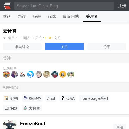
注册
默认
热议
好评
优选
最近回帖
关注者
云计算
81
引用 •
93
回帖 •
1
关注 •
1101
浏览
参与讨论
关注
分享
关注
活跃用户
相关标签
架构
微服务
Zuul
Q&A
homepage系列
Eureka
大数据
FreezeSoul
关注