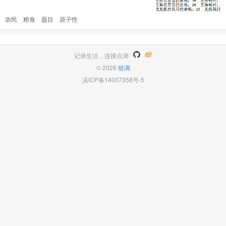
生产 2000 个粮食最快需要几天 注意：考虑产
粮事件是个原子性事件，当然也可以先忽略这个
农民
粮食
题目
原子性
问题先考虑一下如果没有这个前提应该是多少天
此处贴上农民数量 10 以内的解以供参考，省的
大家用笔算了： [图片] ##欢迎各种语 ..
记录生活，连接点滴
© 2026
链滴
滇ICP备14007358号-5