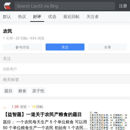
注册
默认
热议
好评
优选
最近回帖
关注者
农民
1
引用 •
20
回帖 •
654
浏览
参与讨论
关注
分享
关注
活跃用户
相关标签
题目
粮食
原子性
1.3K
浏览
•
19
回帖
【益智题】一道关于农民产粮食的题目
题目： 一个农民每天生产 5 个单位粮食 可以用
50 个单位粮食生产一个农民 初始有 1 个农民