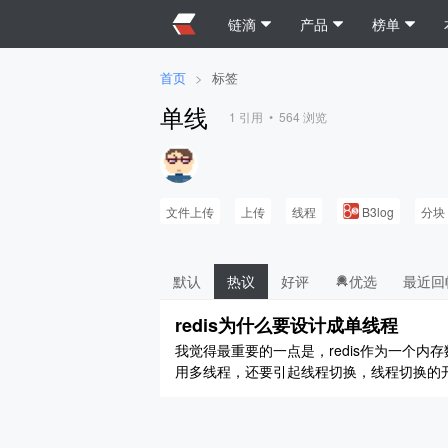
链滴
产品
榜单
首页
>
标签
单线
1
引用 •
564
浏览
文件上传
上传
线程
B3log
分块
默认
热议
好评
优选
最近回
redis为什么要设计成单线程
我觉得最重要的一点是，redis作为一个内
用多线程，还要引起线程切换，线程切换的
多预处理。所以用单线程反而能起到更好的
子，我在看一篇文章，有个单词不认识，那我