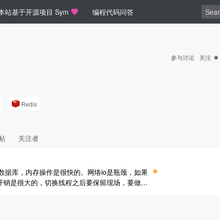
本站基于开源项目 Sym
编程代码问答
参与讨论
关注
Redis
帖
关注者
存数据库，内存操作是很快的。网络io是瓶颈，如果
开销是很大的，切换线程之后要保留现场，要做很
作用。 线程切换为什么开销大呢？举个简单的例
要去查词典。在查词典之前， ..