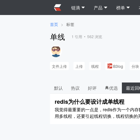
链滴
产品
榜单
首页
>
标签
单线
1
引用 •
562
浏览
文件上传
上传
线程
B3log
分块
默认
热议
好评
优选
最近回
redis为什么要设计成单线程
我觉得最重要的一点是，redis作为一个内
用多线程，还要引起线程切换，线程切换的
多预处理。所以用单线程反而能起到更好的
子，我在看一篇文章，有个单词不认识，那我