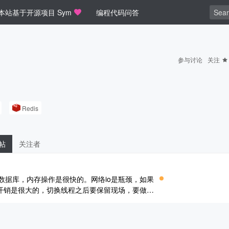
本站基于开源项目 Sym
编程代码问答
参与讨论
关注
Redis
帖
关注者
存数据库，内存操作是很快的。网络io是瓶颈，如果
开销是很大的，切换线程之后要保留现场，要做很
作用。 线程切换为什么开销大呢？举个简单的例
要去查词典。在查词典之前， ..