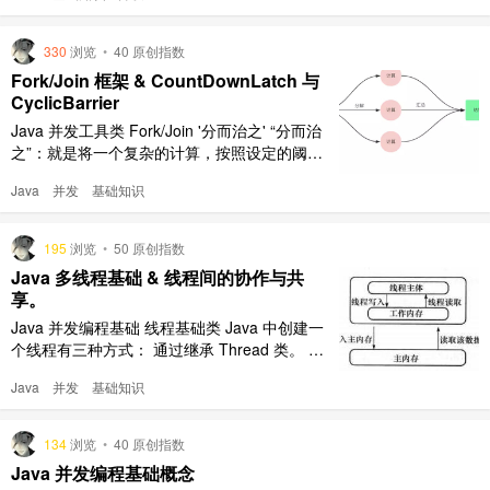
直运行到结束，中间不会有任何 context switch （切换到另一个线
程）。 Ja ..
330
浏览
•
40 原创指数
Fork/Join 框架 & CountDownLatch 与
CyclicBarrier
Java 并发工具类 Fork/Join '分而治之' “分而治
之”：就是将一个复杂的计算，按照设定的阈值
分解成多个小计算，然后将各个小计算的计算结
Java
并发
基础知识
果进行汇总。 Fork/Join 框架：就是在必要的情
况下，将一个大任务，进行拆分（fork）成若干
个小任务（拆到不可再拆时，即达到阈值以下）
195
浏览
•
50 原创指数
再将一个个小任务计算的结果进行 ..
Java 多线程基础 & 线程间的协作与共
享。
Java 并发编程基础 线程基础类 Java 中创建一
个线程有三种方式： 通过继承 Thread 类。 通
过实现 Runnable 接口。 通过 Callable 和 Futu
Java
并发
基础知识
re 创建线程。 public class NewThread { //runn
able接口实现类 private static class U ..
134
浏览
•
40 原创指数
Java 并发编程基础概念