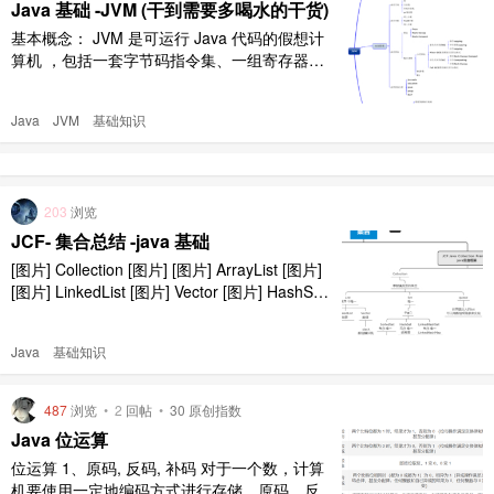
Java 基础 -JVM (干到需要多喝水的干货)
基本概念： JVM 是可运行 Java 代码的假想计
算机 ，包括一套字节码指令集、一组寄存器、
一个栈、 一个垃圾回收，堆 和 一个存储方法
域。JVM 是运行在操作系统之上的，它与硬件
Java
JVM
基础知识
没有直接 的交互。 [图片] 运行过程 我们都知道
Java 源文件，通过编译器，能够生产相应的.Cl
ass 文件，也就是字节码文件，而字 ..
203
浏览
JCF- 集合总结 -java 基础
[图片] Collection [图片] [图片] ArrayList [图片]
[图片] LinkedList [图片] Vector [图片] HashSet
[图片] [图片] [图片] sortedSet [图片] [图片] [图
片] Map [图片] HashMap & HashTable [图片] ..
Java
基础知识
487
浏览
•
2
回帖
•
30 原创指数
Java 位运算
位运算 1、原码, 反码, 补码 对于一个数，计算
机要使用一定地编码方式进行存储，原码、反