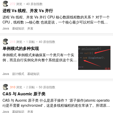
入现有的系统中，而又不会对该系统的其它模块
272
浏览
•
40 原创指数
造成影响。 灵活性：代码 ..
进程 Vs 线程、并发 Vs 并行
进程 Vs 线程、并发 Vs 并行 CPU 核心数跟线程数的关系？ 对于一个
CPU，线程数 >=核心数 也就是说，一个核心最少可以对应一个线
程，但通过超线程技术，一个 CPU 核心可以同时运行俩个线程。 线
Java
基础知识
并发
程数可等同于在某一时刻，CPU 并行执行任务的数量。 进程 Vs 线程
何为进程？ 进程是一个具有独立功能 ..
215
浏览
•
1
回帖
•
40 原创指数
单例模式的多种实现
单例模式 单例模式来确保某一个类只有一个实
例，而且自行实例化并向整个系统提供这个实
例，这个类称为单例类，它提供全局访问的方
法。 单例模式确保一个类只有一个实例，并提
Java
设计模式
基础知识
供一个全局访问点。 单例模式是一种对象创建
型模式。 单例模式又被称为单件模式或单态模
式。 单例模式的要点有三个： 某个类只能有一
310
浏览
•
2
回帖
•
50 原创指数
个实例 必须自行创建这个实例 ..
CAS 与 Auomic 原子类
CAS 与 Auomic 原子类 什么是原子操作？ '原子操作(atomic operatio
n)是不需要 synchronized'，这是多线程编程的老生常谈了。所谓原子
操作是指不会被线程调度机制打断的操作；这种操作一旦开始，就一
Java
基础知识
并发