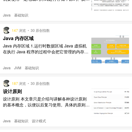
码、补码是机器存储一个具体数字的编码方式。
原码，反码，补码的产生过程，就是为了解决，
Java
基础知识
计算机做减法和引入符号位（正号和负号）的问
题。 1.1 机器数 一个数在在计算机中的二进制
表示形式, 叫做这个数的机器数。机器数是带符
147
浏览
•
30 原创指数
号的，在计 ..
Java 内存区域
Java 内存区域 1.运行时数据区域 Java 虚拟机
在执行 Java 程序的过程中会把它管理的内存划
分成若干个不同的数据区域。 程序计数器 虚拟
机栈 本地方法栈 Java 堆 方法区（ 运行时常量
Java
JVM
基础知识
池） 直接内存 [图片] 站在线程的角度看： Java
堆与方法区是所有线程共享的 程序计数器、虚
拟机栈、本地方法栈是线 ..
187
浏览
•
30 原创指数
设计原则
设计原则 本文章只是介绍与讲解各种设计原则
的基本概念，以便以后复习使用。具体的原则在
代码中的使用我打算在以后整理各种设计模式的
时候，再讲讲。 可维护性与可复用性 具有可维
Java
基础知识
设计模式
护性的设计目标 一个好的系统设计应该有如下
的性质： 可扩展性：新的性能可以很容易的加