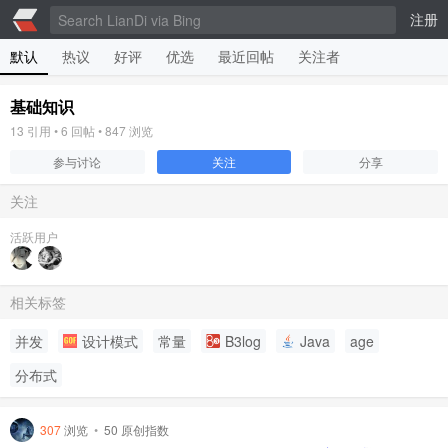
注册
默认
热议
好评
优选
最近回帖
关注者
基础知识
13
引用 •
6
回帖 •
847
浏览
参与讨论
关注
分享
关注
活跃用户
相关标签
并发
设计模式
常量
B3log
Java
age
分布式
307
浏览
•
50 原创指数