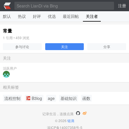
注册
默认
热议
好评
优选
最近回帖
关注者
常量
1
引用 •
459
浏览
参与讨论
关注
分享
关注
活跃用户
相关标签
流程控制
B3log
age
基础知识
函数
记录生活，连接点滴
© 2026
链滴
滇ICP备14007358号-5