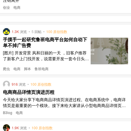
创业
电商
1.3K
浏览
•
5
回帖
•
100 原创指数
手摸手一起研究鲁班电商平台如何自动下
单不掉广告费
[图片] 开发背景 风和日丽的一天 ，旧客户推荐
了新客户上门找开发，说需要开发一套今日头条
鲁班电商平台的自动下单软件。 关于鲁班电商
爬虫
电商
脚本
鲁班电商
平台，大家可以自行百度了解情况，是字节跳动
旗下的又称巨量引擎，也算一个新平台。商家入
驻鲁班电商之后需要缴纳 2w 大元作为保证金，
916
浏览
•
100 原创指数
平台会对商家的商品进行定制推广打造，具体定
电商商品详情页演进历程
制推广打造的效果 ..
今天给大家分享下电商商品详情页演进过程。在电商系统中，电商详
情页是最重要的一个模块。接下来给大家讲从小型电商商品详情页到
大型电商商品详情页的整体设计思路。以图文结合的形式给大家进行
B3log
电商
讲解。 第一版的电商详情页的设计比较简单，看下图 [图片] 一台 ngi
nx+ 电商 web 应用 + 数据库 用户访问我们的页面，请求先到 ..
1.9K
浏览
•
100 原创指数