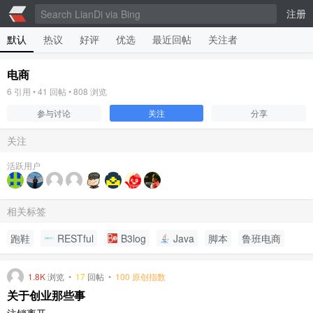
注册
默认
热议
好评
优选
最近回帖
关注者
电商
6
引用 •
41
回帖 •
808
浏览
参与讨论
关注
分享
关注
活跃用户
相关标签
跑鞋
RESTful
B3log
Java
脚本
鲁班电商
1.8K
浏览
•
17
回帖
•
100 原创指数
关于创业那些事
注销离开