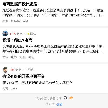
电商数据库设计思路
最近在弄商场这块，最重要的也就是商品表的设计了，总结一下最近
的思路。 首先，要了解如下几个概念。 产品 淘宝标准化产品，由类
目 + 关键属性唯一确定。如：手机类目，关键属性是品牌和型号，No
电商
数据库
设计
kia N95 就是一个产品,nokia 是品牌，N95 是型号。 SPU spu=stand
ard product unit 标 ..
5.1K
浏览
•
15
回帖
私活：爬虫&电商
设想是从美亚、6pm 等电商上把某些品牌的跑鞋 通过爬虫抓取下来，
并转存到自己的电商网站中 问 这个想法可以实现吗？ 如果已经有电
商、并且提供了 restful 接口、可以新增、修改商品 完成此需求 需要
私活
电商
跑鞋
外包
多少 RMB 和 时间？
958
浏览
•
4
回帖
有没有好的开源电商平台
在 Java 界，有没有好的开源电商平台，球推荐
电商
Java
记录生活，连接点滴
© 2026
链滴