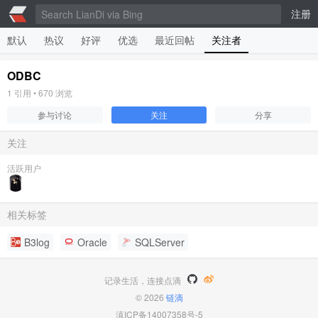
注册
默认
热议
好评
优选
最近回帖
关注者
ODBC
1
引用 •
670
浏览
参与讨论
关注
分享
关注
活跃用户
相关标签
B3log
Oracle
SQLServer
记录生活，连接点滴
© 2026
链滴
滇ICP备14007358号-5