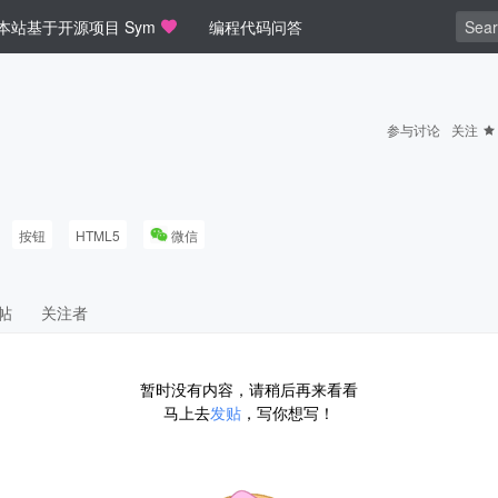
本站基于开源项目 Sym
编程代码问答
参与讨论
关注
按钮
HTML5
微信
帖
关注者
暂时没有内容，请稍后再来看看
马上去
发贴
，写你想写！