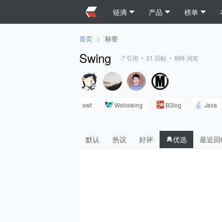
链滴
产品
榜单
首页
>
标签
Swing
7
引用 •
31
回帖 •
888
浏览
awt
Webswing
B3log
Java
默认
热议
好评
优选
最近回